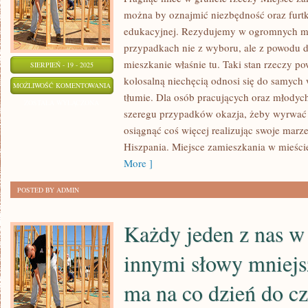
można by oznajmić niezbędność oraz furt
edukacyjnej. Rezydujemy w ogromnych mi
przypadkach nie z wyboru, ale z powodu d
mieszkanie właśnie tu. Taki stan rzeczy po
SIERPIEŃ - 19 - 2025
kolosalną niechęcią odnosi się do samych
PRAGNĄC
MOŻLIWOŚĆ KOMENTOWANIA
tłumie. Dla osób pracujących oraz młodyc
MIEĆ
ZOSTAŁA WYŁĄCZONA
szeregu przypadków okazja, żeby wyrwać 
RZECZYWIŚCIE
osiągnąć coś więcej realizując swoje marz
Hiszpania. Miejsce zamieszkania w mieści
More ]
POSTED BY ADMIN
Każdy jeden z nas 
innymi słowy mniejs
ma na co dzień do cz