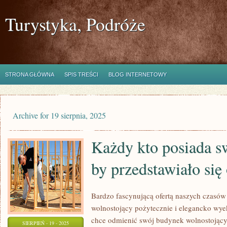
Turystyka, Podróże
STRONA GŁÓWNA
SPIS TREŚCI
BLOG INTERNETOWY
Archive for 19 sierpnia, 2025
Każdy kto posiada sw
by przedstawiało si
Bardzo fascynującą ofertą naszych czasó
wolnostojący pożytecznie i elegancko wy
chce odmienić swój budynek wolnostojący,
SIERPIEŃ - 19 - 2025