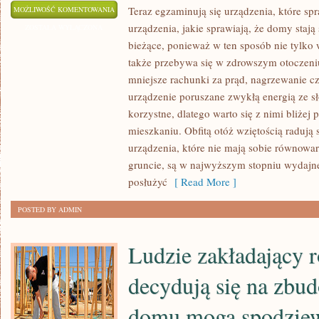
WYŚMIENITYM
Teraz egzaminują się urządzenia, które sp
MOŻLIWOŚĆ KOMENTOWANIA
urządzenia, jakie sprawiają, że domy stają
POMYSŁEM
ZOSTAŁA WYŁĄCZONA
bieżące, ponieważ w ten sposób nie tylko 
JEST
także przebywa się w zdrowszym otoczeniu, 
ZAINSTALOWANIE
mniejsze rachunki za prąd, nagrzewanie c
POMPY
urządzenie poruszane zwykłą energią ze sł
CIEPŁA
korzystne, dlatego warto się z nimi bliżej
W
mieszkaniu. Obfitą otóż wziętością radują
SWOIM
urządzenia, które nie mają sobie równowa
DOMU,
gruncie, są w najwyższym stopniu wydajn
JEŻELI
posłużyć
[ Read More ]
MA
SIĘ
POSTED BY ADMIN
DO
TEGO
Ludzie zakładający r
POPRAWNE
decydują się na zbu
domu mogą spodziew