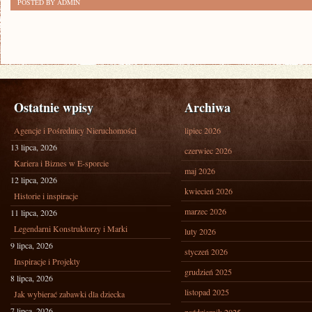
POSTED BY ADMIN
DO
WYBORU
Ostatnie wpisy
Archiwa
Agencje i Pośrednicy Nieruchomości
lipiec 2026
13 lipca, 2026
czerwiec 2026
Kariera i Biznes w E-sporcie
maj 2026
12 lipca, 2026
kwiecień 2026
Historie i inspiracje
marzec 2026
11 lipca, 2026
Legendarni Konstruktorzy i Marki
luty 2026
9 lipca, 2026
styczeń 2026
Inspiracje i Projekty
grudzień 2025
8 lipca, 2026
listopad 2025
Jak wybierać zabawki dla dziecka
7 lipca, 2026