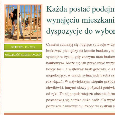
Każda postać podejm
wynajęciu mieszkan
dyspozycje do wybo
Czasem zdarzają się naglące sytuacje w ż
SIERPIEŃ - 19 - 2025
brakować pieniędzy na koncie bankowym C
KAŻDA
MOŻLIWOŚĆ KOMENTOWANIA
sytuacje w życiu, gdy zaczyna nam brakow
POSTAĆ
ZOSTAŁA WYŁĄCZONA
bankowym. Może się tak przydarzyć wszyst
PODEJMUJĄCA
koleje losu. Gwałtowny brak gotówki, dl
WOLĘ
niepokojący, w takich sytuacjach trzeba 
O
rozwiązań. W największym stopniu przyd
WYNAJĘCIU
chwilówki, innymi słowy pożyczki gotówko
od ręki. To najpopularniejsza obecnie form
MIESZKANIA
postanawia się bardzo dużo osób. Co wyró
MA
pożyczek bankowych? Przede wszystkim ł
DWIE
DYSPOZYCJE