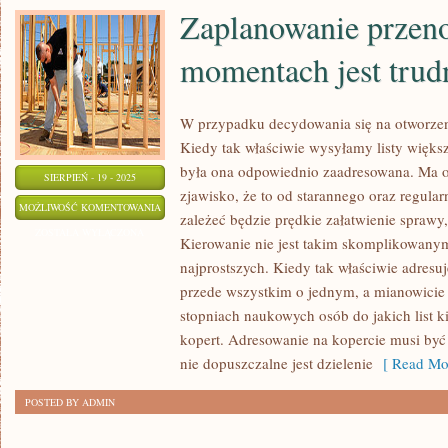
Zaplanowanie przen
momentach jest trud
W przypadku decydowania się na otworzen
Kiedy tak właściwie wysyłamy listy więks
była ona odpowiednio zaadresowana. Ma o
SIERPIEŃ - 19 - 2025
zjawisko, że to od starannego oraz regula
ZAPLANOWANIE
MOŻLIWOŚĆ KOMENTOWANIA
zależeć będzie prędkie załatwienie sprawy, 
PRZENOSIN
ZOSTAŁA WYŁĄCZONA
Kierowanie nie jest takim skomplikowany
W
najprostszych. Kiedy tak właściwie adresu
PEWNYCH
przede wszystkim o jednym, a mianowicie
MOMENTACH
stopniach naukowych osób do jakich list ki
JEST
kopert. Adresowanie na kopercie musi być 
TRUDNE
nie dopuszczalne jest dzielenie
[ Read Mor
POSTED BY ADMIN