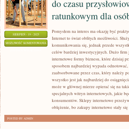
do czasu przysłowi
ZE
ratunkowym dla osó
ŚWIATEM
FINANSÓW
Pomysłem na interes ma okazję być praktyc
SIERPIEŃ - 19 - 2025
Internet to świat obfitych możliwości. Słu
POŻYCZKI
MOŻLIWOŚĆ KOMENTOWANIA
komunikowania się, jednak przede wszyst
POZABANKOWE
ZOSTAŁA WYŁĄCZONA
celów bardziej inwestycyjnych. Dużo firm
SĄ
internetowe formy biznesu, które dzisiaj p
OD
sposobem najbardziej wypada odnotować, 
CZASU
zaabsorbowane przez czas, który należy p
DO
wszystko jest jak najbardziej do osiągnięc
może w głównej mierze opierać się na taki
CZASU
specjalnych witryn internetowych, jakie b
PRZYSŁOWIOWYM
konsumentów. Sklepy internetowe przeżyw
KOŁEM
oblężenie, bo zakupy internetowe stały się
RATUNKOWYM
DLA
POSTED BY ADMIN
OSÓB