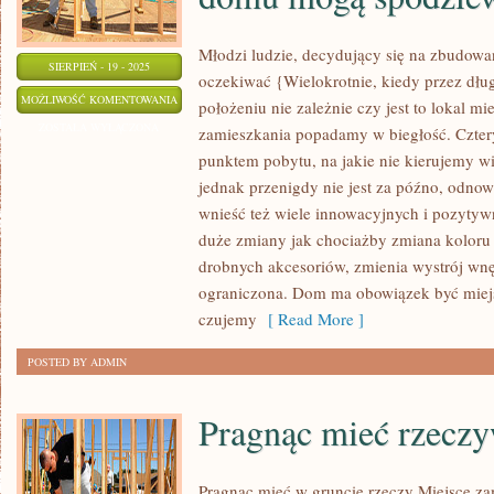
Młodzi ludzie, decydujący się na zbudow
SIERPIEŃ - 19 - 2025
oczekiwać {Wielokrotnie, kiedy przez dł
LUDZIE
MOŻLIWOŚĆ KOMENTOWANIA
położeniu nie zależnie czy jest to lokal m
ZAKŁADAJĄCY
ZOSTAŁA WYŁĄCZONA
zamieszkania popadamy w biegłość. Cztery
RODZINĘ,
punktem pobytu, na jakie nie kierujemy w
KTÓRZY
jednak przenigdy nie jest za późno, odno
DECYDUJĄ
wnieść też wiele innowacyjnych i pozytyw
SIĘ
duże zmiany jak chociażby zmiana koloru 
drobnych akcesoriów, zmienia wystrój wnę
NA
ograniczona. Dom ma obowiązek być miejs
ZBUDOWANIE
czujemy
[ Read More ]
SWOJEGO
DOMU
POSTED BY ADMIN
MOGĄ
SPODZIEWAĆ
Pragnąc mieć rzeczy
SIĘ
Pragnąc mieć w gruncie rzeczy Miejsce za