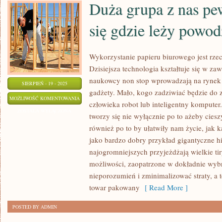
Duża grupa z nas pe
się gdzie leży powod
Wykorzystanie papieru biurowego jest rz
Dzisiejsza technologia kształtuje się w z
naukowcy non stop wprowadzają na rynek
SIERPIEŃ - 19 - 2025
gadżety. Mało, kogo zadziwiać będzie do 
DUŻA
MOŻLIWOŚĆ KOMENTOWANIA
człowieka robot lub inteligentny kompute
GRUPA
ZOSTAŁA WYŁĄCZONA
tworzy się nie wyłącznie po to ażeby ciesz
Z
również po to by ułatwiły nam życie, jak 
NAS
jako bardzo dobry przykład gigantyczne h
PEWNIE
najogromniejszych przyjeżdżają wielkie t
ZASTANAWIA
możliwości, zaopatrzone w dokładnie wyb
SIĘ
nieporozumień i zminimalizować straty, a 
GDZIE
towar pakowany
[ Read More ]
LEŻY
POSTED BY ADMIN
POWODZENIE
FIRM