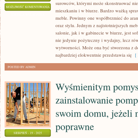
surowców, którymi może skonstruować ni
KAŻDY
MOŻLIWOŚĆ KOMENTOWANIA
mieszkaniu i w biurze. Bardzo ważką spr
KTO
ZOSTAŁA WYŁĄCZONA
meble. Powinny one współbrzmieć do aranż
POSIADA
oraz stylu. Jednym z najistotniejszych me
SWOJE
salonie, jak i w gabinecie w biurze, jest 
BIURO,
nie jedynie pożyteczny i wydajny, lecz ró
CHCE
wytworności. Może ona być stworzona z d
BY
najbardziej elokwentnie przedstawia się
[ 
PRZEDSTAWIAŁO
POSTED BY ADMIN
SIĘ
ONO
Wyśmienitym pomysł
WYTWORNIE
zainstalowanie pomp
swoim domu, jeżeli 
poprawne
SIERPIEŃ - 19 - 2025