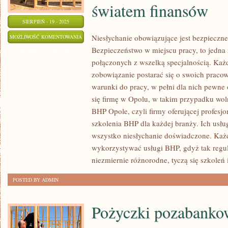
światem finansów
SIERPIEŃ - 19 - 2025
KAŻDY
Niesłychanie obowiązujące jest bezpieczne
MOŻLIWOŚĆ KOMENTOWANIA
Bezpieczeństwo w miejscu pracy, to jedna
JEDEN
ZOSTAŁA WYŁĄCZONA
połączonych z wszelką specjalnością. Ka
Z
zobowiązanie postarać się o swoich prac
NAS
warunki do pracy, w pełni dla nich pewne 
W
się firmę w Opolu, w takim przypadku woln
WIĘKSZYM
BHP Opole, czyli firmy oferującej profes
INNYMI
szkolenia BHP dla każdej branży. Ich usłu
SŁOWY
wszystko niesłychanie doświadczone. Każd
MNIEJSZYM
wykorzystywać usługi BHP, gdyż tak regul
STOPNIU,
niezmiernie różnorodne, tyczą się szkoleń 
MA
NA
POSTED BY ADMIN
CO
DZIEŃ
Pożyczki pozabankow
DO
CZYNIENIA