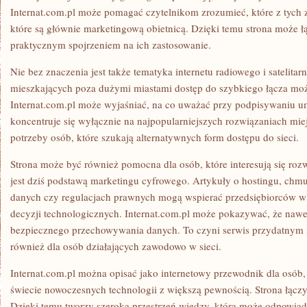
Internat.com.pl może pomagać czytelnikom zrozumieć, które z tych 
które są głównie marketingową obietnicą. Dzięki temu strona może 
praktycznym spojrzeniem na ich zastosowanie.
Nie bez znaczenia jest także tematyka internetu radiowego i satelitar
mieszkających poza dużymi miastami dostęp do szybkiego łącza mo
Internat.com.pl może wyjaśniać, na co uważać przy podpisywaniu u
koncentruje się wyłącznie na najpopularniejszych rozwiązaniach miej
potrzeby osób, które szukają alternatywnych form dostępu do sieci.
Strona może być również pomocna dla osób, które interesują się rozw
jest dziś podstawą marketingu cyfrowego. Artykuły o hostingu, chm
danych czy regulacjach prawnych mogą wspierać przedsiębiorców 
decyzji technologicznych. Internat.com.pl może pokazywać, że nawe
bezpiecznego przechowywania danych. To czyni serwis przydatnym n
również dla osób działających zawodowo w sieci.
Internat.com.pl można opisać jako internetowy przewodnik dla osób, 
świecie nowoczesnych technologii z większą pewnością. Strona łączy 
Dzięki temu tworzy szeroką przestrzeń wiedzy, która może odpowiad