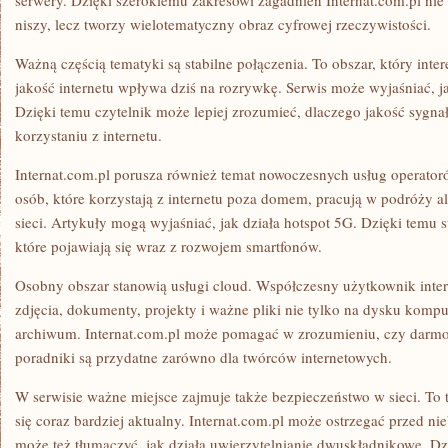
serwery. Dzięki szerokiemu zakresowi zagadnień Internat.com.pl nie 
niszy, lecz tworzy wielotematyczny obraz cyfrowej rzeczywistości.
Ważną częścią tematyki są stabilne połączenia. To obszar, który inte
jakość internetu wpływa dziś na rozrywkę. Serwis może wyjaśniać,
Dzięki temu czytelnik może lepiej zrozumieć, dlaczego jakość sygn
korzystaniu z internetu.
Internat.com.pl porusza również temat nowoczesnych usług operator
osób, które korzystają z internetu poza domem, pracują w podróży a
sieci. Artykuły mogą wyjaśniać, jak działa hotspot 5G. Dzięki temu 
które pojawiają się wraz z rozwojem smartfonów.
Osobny obszar stanowią usługi cloud. Współczesny użytkownik inter
zdjęcia, dokumenty, projekty i ważne pliki nie tylko na dysku komp
archiwum. Internat.com.pl może pomagać w zrozumieniu, czy darmo
poradniki są przydatne zarówno dla twórców internetowych.
W serwisie ważne miejsce zajmuje także bezpieczeństwo w sieci. To t
się coraz bardziej aktualny. Internat.com.pl może ostrzegać przed n
może też tłumaczyć, jak działa uwierzytelnianie dwuskładnikowe. Dz