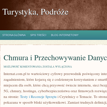
Turystyka, Podróże
STRONA GŁÓWNA
SPIS TREŚCI
BLOG INTERNETOWY
Chmura i Przechowywanie Dany
CHMURA
MOŻLIWOŚĆ KOMENTOWANIA
ZOSTAŁA WYŁĄCZONA
I
Internat.com.pl to wartościowy cyfrowy przewodnik poświęcony inte
PRZECHOWYWANIE
DANYCH
zagadnieniom, które kojarzą się z codziennym korzystaniem z smar
miejscem dla osób, które chcą przyswoić świecie internetu, sieci b
5G, chmury, hostingu, cyberbezpieczeństwa oraz firmowych rozwiąz
na stronie:
Testy i Recenzje Sprzętu
i Czytelnicy o Temacie. To stron
pokazana w sposób bliski użytkownikowi. Zamiast trudnych definicji,