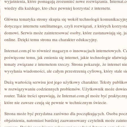
wyjaśnienia, które pomagają zrozumieć nowe rozwiązania. Internat.
wiedzy dla każdego, kto chce pewniej korzystać z internetu.
Główna tematyka strony skupia się wokół technologii komunikacyjnych
dotyczące internetu satelitarnego, czyli rozwiązań, z których korzy
domowi. Serwis może zainteresować osoby, które zastanawiają się, j
online. Dzięki temu strona ma charakter edukacyjny.
Internat.com.pl to również magazyn o innowacjach internetowych. Cz
poświęcone temu, jak zmienia się internet, jakie technologie ułatwia
tematy związane z internetem rzeczy. Strona pokazuje, że internet ni
wysyłania wiadomości, ale całym przestrzenią cyfrową, który stale si
Dużą wartością serwisu jest jego użytkowy charakter. Teksty publi
w rozwiązywaniu codziennych problemów. Użytkownik może dowiedz
router. Takie treści sprawiają, że Internat.com.pl może być praktyc
które nie zawsze czują się pewnie w technicznym świecie.
Strona może być przydatna zarówno dla początkujących. Osoba począ
objaśnienia, natomiast bardziej zaawansowany czytelnik może zainte