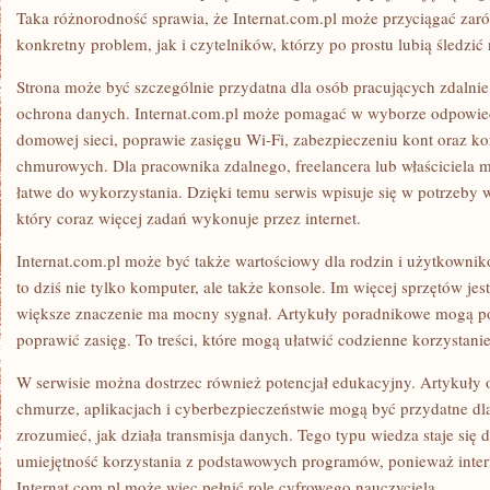
Taka różnorodność sprawia, że Internat.com.pl może przyciągać za
konkretny problem, jak i czytelników, którzy po prostu lubią śledzić
Strona może być szczególnie przydatna dla osób pracujących zdalnie.
ochrona danych. Internat.com.pl może pomagać w wyborze odpowiedn
domowej sieci, poprawie zasięgu Wi-Fi, zabezpieczeniu kont oraz ko
chmurowych. Dla pracownika zdalnego, freelancera lub właściciela ma
łatwe do wykorzystania. Dzięki temu serwis wpisuje się w potrzeby
który coraz więcej zadań wykonuje przez internet.
Internat.com.pl może być także wartościowy dla rodzin i użytkown
to dziś nie tylko komputer, ale także konsole. Im więcej sprzętów jes
większe znaczenie ma mocny sygnał. Artykuły poradnikowe mogą p
poprawić zasięg. To treści, które mogą ułatwić codzienne korzystani
W serwisie można dostrzec również potencjał edukacyjny. Artykuły o
chmurze, aplikacjach i cyberbezpieczeństwie mogą być przydatne d
zrozumieć, jak działa transmisja danych. Tego typu wiedza staje się 
umiejętność korzystania z podstawowych programów, ponieważ intern
Internat.com.pl może więc pełnić rolę cyfrowego nauczyciela.