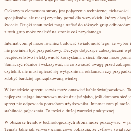
Ciekawym elementem strony jest połączenie technicznej ciekawości. N
specjalistów, ale raczej czytelny portal dla wszystkich, którzy chcą 
świecie. Dzięki temu treści mogą trafiać do różnych grup odbiorcó
z tych grup może znaleźć na stronie coś przydatnego.
Internat.com.pl może również budować świadomość tego, że wybór in
nie powinien być przypadkowy. Decyzje dotyczące zabezpieczeń wp
bezpieczeństwo i efektywność korzystania z sieci. Strona może po
tłumaczyć różnice i wskazywać, na co zwracać uwagę przed zakupem
czytelnik nie musi opierać się wyłącznie na reklamach czy przypad
zdobyć bardziej uporządkowaną wiedzę.
W kontekście sprzętu serwis może omawiać kable światłowodowe. Ta
najlepsza usługa internetowa może działać słabo, jeśli domowa sieć j
sprzęt nie odpowiada potrzebom użytkownika. Internat.com.pl może 
stabilność połączenia. To treści o dużej wartości praktycznej.
W obszarze trendów technologicznych strona może pokazywać, w jak
Tematy takie jak serwery gamingowe pokazują, że cyfrowy świat rozw