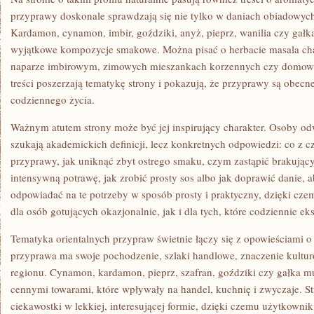
przyprawy doskonale sprawdzają się nie tylko w daniach obiadowych
Kardamon, cynamon, imbir, goździki, anyż, pieprz, wanilia czy ga
wyjątkowe kompozycje smakowe. Można pisać o herbacie masala ch
naparze imbirowym, zimowych mieszankach korzennych czy domowy
treści poszerzają tematykę strony i pokazują, że przyprawy są obecn
codziennego życia.
Ważnym atutem strony może być jej inspirujący charakter. Osoby odw
szukają akademickich definicji, lecz konkretnych odpowiedzi: co z c
przyprawy, jak uniknąć zbyt ostrego smaku, czym zastąpić brakujący
intensywną potrawę, jak zrobić prosty sos albo jak doprawić danie, 
odpowiadać na te potrzeby w sposób prosty i praktyczny, dzięki cze
dla osób gotujących okazjonalnie, jak i dla tych, które codziennie 
Tematyka orientalnych przypraw świetnie łączy się z opowieściami 
przyprawa ma swoje pochodzenie, szlaki handlowe, znaczenie kultu
regionu. Cynamon, kardamon, pieprz, szafran, goździki czy gałka m
cennymi towarami, które wpływały na handel, kuchnię i zwyczaje. St
ciekawostki w lekkiej, interesującej formie, dzięki czemu użytkownik