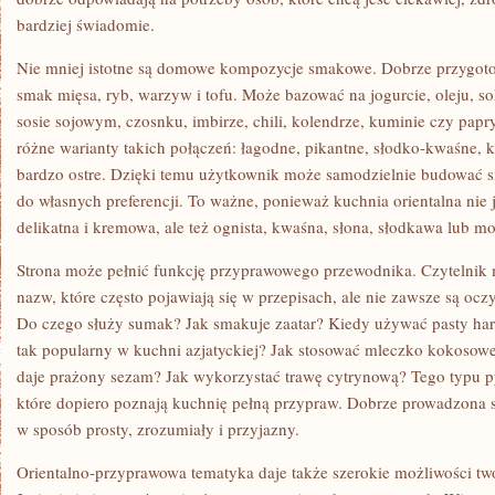
bardziej świadomie.
Nie mniej istotne są domowe kompozycje smakowe. Dobrze przygoto
smak mięsa, ryb, warzyw i tofu. Może bazować na jogurcie, oleju, s
sosie sojowym, czosnku, imbirze, chili, kolendrze, kuminie czy pap
różne warianty takich połączeń: łagodne, pikantne, słodko-kwaśne, 
bardzo ostre. Dzięki temu użytkownik może samodzielnie budować 
do własnych preferencji. To ważne, ponieważ kuchnia orientalna nie
delikatna i kremowa, ale też ognista, kwaśna, słona, słodkawa lub m
Strona może pełnić funkcję przyprawowego przewodnika. Czytelnik m
nazw, które często pojawiają się w przepisach, ale nie zawsze są oc
Do czego służy sumak? Jak smakuje zaatar? Kiedy używać pasty hari
tak popularny w kuchni azjatyckiej? Jak stosować mleczko kokoso
daje prażony sezam? Jak wykorzystać trawę cytrynową? Tego typu pyt
które dopiero poznają kuchnię pełną przypraw. Dobrze prowadzona 
w sposób prosty, zrozumiały i przyjazny.
Orientalno-przyprawowa tematyka daje także szerokie możliwości two