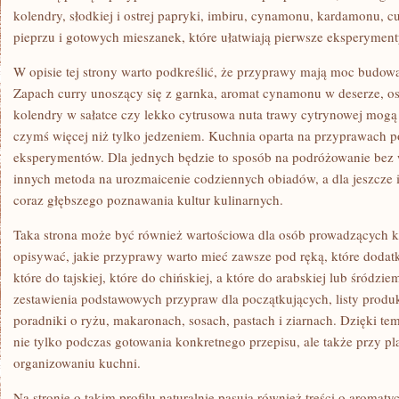
kolendry, słodkiej i ostrej papryki, imbiru, cynamonu, kardamonu, cu
pieprzu i gotowych mieszanek, które ułatwiają pierwsze eksperyment
W opisie tej strony warto podkreślić, że przyprawy mają moc budowa
Zapach curry unoszący się z garnka, aromat cynamonu w deserze, ost
kolendry w sałatce czy lekko cytrusowa nuta trawy cytrynowej mogą s
czymś więcej niż tylko jedzeniem. Kuchnia oparta na przyprawach 
eksperymentów. Dla jednych będzie to sposób na podróżowanie bez
innych metoda na urozmaicenie codziennych obiadów, a dla jeszcze i
coraz głębszego poznawania kultur kulinarnych.
Taka strona może być również wartościowa dla osób prowadzących k
opisywać, jakie przyprawy warto mieć zawsze pod ręką, które dodatki
które do tajskiej, które do chińskiej, a które do arabskiej lub śród
zestawienia podstawowych przypraw dla początkujących, listy produ
poradniki o ryżu, makaronach, sosach, pastach i ziarnach. Dzięki 
nie tylko podczas gotowania konkretnego przepisu, ale także przy 
organizowaniu kuchni.
Na stronie o takim profilu naturalnie pasują również treści o aromat