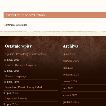
CATEGORIES:
BLOG INTERNETOWY
Comments are closed.
Ostatnie wpisy
Archiwa
Agencje i Pośrednicy Nieruchomości
lipiec 2026
13 lipca, 2026
czerwiec 2026
Kariera i Biznes w E-sporcie
maj 2026
12 lipca, 2026
kwiecień 2026
Historie i inspiracje
marzec 2026
11 lipca, 2026
Legendarni Konstruktorzy i Marki
luty 2026
9 lipca, 2026
styczeń 2026
Inspiracje i Projekty
grudzień 2025
8 lipca, 2026