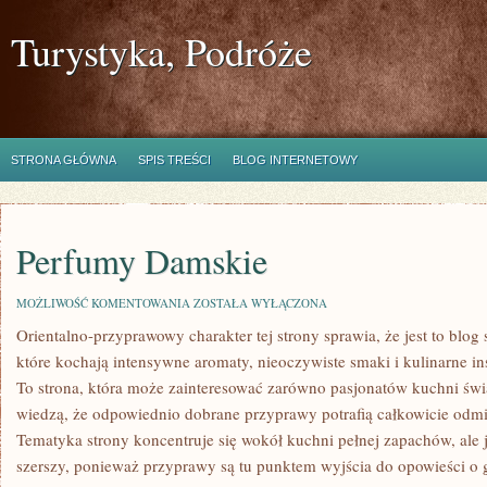
Turystyka, Podróże
STRONA GŁÓWNA
SPIS TREŚCI
BLOG INTERNETOWY
Perfumy Damskie
PERFUMY
MOŻLIWOŚĆ KOMENTOWANIA
ZOSTAŁA WYŁĄCZONA
DAMSKIE
Orientalno-przyprawowy charakter tej strony sprawia, że jest to blo
które kochają intensywne aromaty, nieoczywiste smaki i kulinarne ins
To strona, która może zainteresować zarówno pasjonatów kuchni świa
wiedzą, że odpowiednio dobrane przyprawy potrafią całkowicie odmi
Tematyka strony koncentruje się wokół kuchni pełnej zapachów, ale je
szerszy, ponieważ przyprawy są tu punktem wyjścia do opowieści o go