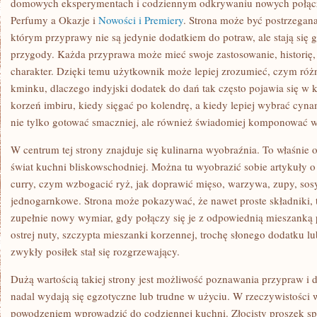
domowych eksperymentach i codziennym odkrywaniu nowych połą
Perfumy a Okazje i
Nowości i Premiery
. Strona może być postrzegan
którym przyprawy nie są jedynie dodatkiem do potraw, ale stają si
przygody. Każda przyprawa może mieć swoje zastosowanie, historię,
charakter. Dzięki temu użytkownik może lepiej zrozumieć, czym róż
kminku, dlaczego indyjski dodatek do dań tak często pojawia się w k
korzeń imbiru, kiedy sięgać po kolendrę, a kiedy lepiej wybrać cyn
nie tylko gotować smaczniej, ale również świadomiej komponować w
W centrum tej strony znajduje się kulinarna wyobraźnia. To właśnie 
świat kuchni bliskowschodniej. Można tu wyobrazić sobie artykuły 
curry, czym wzbogacić ryż, jak doprawić mięso, warzywa, zupy, sos
jednogarnkowe. Strona może pokazywać, że nawet proste składniki, 
zupełnie nowy wymiar, gdy połączy się je z odpowiednią mieszanką
ostrej nuty, szczypta mieszanki korzennej, trochę słonego dodatku lu
zwykły posiłek stał się rozgrzewający.
Dużą wartością takiej strony jest możliwość poznawania przypraw i 
nadal wydają się egzotyczne lub trudne w użyciu. W rzeczywistości 
powodzeniem wprowadzić do codziennej kuchni. Złocisty proszek sp