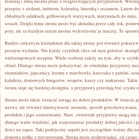
Jesienią i zimą można pisać o rozgrzewających przyprawach. Wiosn
przepisy z ziołami, imbirem, kolendrą, limonką i sezamem. Latem do
chłodnych sałatkach, grillowanych warzywach, marynatach do mięs, o
sosach. Dzięki temu strona może być aktualna przez cały rok, poni
pory, ale za każdym razem można wykorzystać je inaczej. To sprawia
Bardzo ciekawym kierunkiem dla takiej strony jest również pokaz
prostym wydaniu. Nie każdy czytelnik chce od razu gotować skomp
wieloetapowych receptur. Wielu osobom zależy na tym, aby w szyb
obiad. Dlatego strona może pokazywać, że orientalne przyprawy m
ziemniaków, jajecznicy, kremu z marchewki, kurczaka z patelni, s
kalafiora, domowych burgerów, wrapów, kaszy czy makaronu. Takie 
świata staje się bardziej dostępna, a przyprawy przestają być czymś 
Strona może także zwracać uwagę na dobór produktów. W świecie prz
nazwa, ale również intensywność aromatu, sposób przechowywania, 
produktu i jego zastosowanie. Stare, zwietrzałe przyprawy mogą nie
dlatego warto wiedzieć, jak rozpoznawać produkty dobrej jakości i 
ilości na zapas. Taki praktyczny aspekt jest szczególnie ważny dla 
domową półkę z przyprawami. Strona może podpowiadać, od czego 