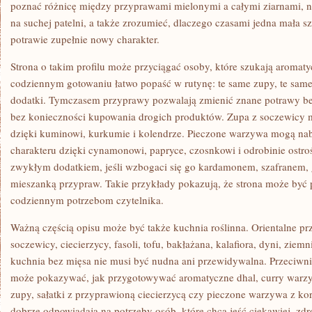
poznać różnicę między przyprawami mielonymi a całymi ziarnami, n
na suchej patelni, a także zrozumieć, dlaczego czasami jedna mała s
potrawie zupełnie nowy charakter.
Strona o takim profilu może przyciągać osoby, które szukają aromat
codziennym gotowaniu łatwo popaść w rutynę: te same zupy, te same 
dodatki. Tymczasem przyprawy pozwalają zmienić znane potrawy be
bez konieczności kupowania drogich produktów. Zupa z soczewicy mo
dzięki kuminowi, kurkumie i kolendrze. Pieczone warzywa mogą na
charakteru dzięki cynamonowi, papryce, czosnkowi i odrobinie ostro
zwykłym dodatkiem, jeśli wzbogaci się go kardamonem, szafranem,
mieszanką przypraw. Takie przykłady pokazują, że strona może być p
codziennym potrzebom czytelnika.
Ważną częścią opisu może być także kuchnia roślinna. Orientalne pr
soczewicy, ciecierzycy, fasoli, tofu, bakłażana, kalafiora, dyni, zie
kuchnia bez mięsa nie musi być nudna ani przewidywalna. Przeciwni
może pokazywać, jak przygotowywać aromatyczne dhal, curry warzyw
zupy, sałatki z przyprawioną ciecierzycą czy pieczone warzywa z kor
dobrze odpowiadają na potrzeby osób, które chcą jeść ciekawiej, zdro