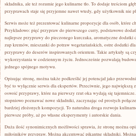
składnika, ale też rozumie jego kulinarne tło. To dodaje treściom głęb
przyprawach staje się przyjemne nawet wtedy, gdy użytkownik nie p
Serwis może też prezentować kulinarne propozycje dla osób, które c
Przykładowo: pięć przypraw do pierwszego curry, podstawowe dodatk
najlepsze przyprawy do pieczonego kurczaka, aromatyczne dodatki 
zup kremów, mieszanki do potraw wegetariańskich, ostre dodatki dla
przyprawy do deserów inspirowanych orientem. Takie artykuły są czy
wykorzystania w codziennym życiu. Jednocześnie pozwalają budować
jednego spójnego motywu.
Opisując stronę, można także podkreślić jej potencjał jako przewod
być to wyłącznie serwis dla ekspertów. Przeciwnie, jego największą 
oswoić przyprawy, które na pierwszy rzut oka wydają się tajemnicz
stopniowo poznawać nowe składniki, zaczynając od prostych połącze
bardziej złożonych kompozycji. To naturalna droga rozwoju kulinarn
pierwsze próby, aż po własne eksperymenty i autorskie dania.
Duża ilość synonimicznych możliwości sprawia, że stronę można opi
miłośników przypraw. Można akcentować pikantne składniki. Można 