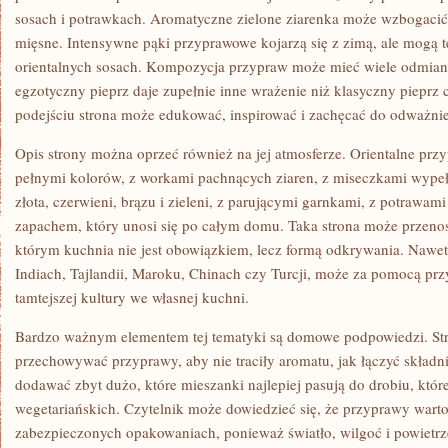
sosach i potrawkach. Aromatyczne zielone ziarenka może wzbogacić 
mięsne. Intensywne pąki przyprawowe kojarzą się z zimą, ale mogą t
orientalnych sosach. Kompozycja przypraw może mieć wiele odmian,
egzotyczny pieprz daje zupełnie inne wrażenie niż klasyczny pieprz 
podejściu strona może edukować, inspirować i zachęcać do odważni
Opis strony można oprzeć również na jej atmosferze. Orientalne przy
pełnymi kolorów, z workami pachnących ziaren, z miseczkami wype
złota, czerwieni, brązu i zieleni, z parującymi garnkami, z potrawa
zapachem, który unosi się po całym domu. Taka strona może przenosi
którym kuchnia nie jest obowiązkiem, lecz formą odkrywania. Nawet j
Indiach, Tajlandii, Maroku, Chinach czy Turcji, może za pomocą pr
tamtejszej kultury we własnej kuchni.
Bardzo ważnym elementem tej tematyki są domowe podpowiedzi. Str
przechowywać przyprawy, aby nie traciły aromatu, jak łączyć składni
dodawać zbyt dużo, które mieszanki najlepiej pasują do drobiu, które
wegetariańskich. Czytelnik może dowiedzieć się, że przyprawy wart
zabezpieczonych opakowaniach, ponieważ światło, wilgoć i powietrze