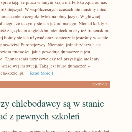
sprawiają, że praca w innym kraju niż Polska żąda od nas
jróżniejszych W współczesnych czasach nie musimy mieć
tłumaczeniem czegokolwiek na obcy język. W głównej
 dlatego, że uczymy się ich już od małego. Niemal każdy z
ność z językiem angielskim, niemieckim czy też francuskim.
ej boimy się ich używać oraz ostatecznie jesteśmy w stanie
k prawdziwi Europejczycy. Niemniej jednak zdarzają się
oziom trudności, jakie powoduje tłumaczenie jest
e. Tłumaczenia tuzinkowe czy też przysięgłe możemy
 właściwej instytucji. Taką jest biuro tłumaczeń –
ela-koziel.pl.
[ Read More ]
CONTINUE
zy chlebodawcy są w stanie
ać z pewnych szkoleń
 pracodawcy są w stanie korzystać z wiarygodnych szkoleń