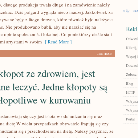
, dlatego produkcja trwała długo i na zamówienie należy
« lip
wrz
zekać. Dziś polgard wygląda nieco inaczej. Jakkolwiek za
ywane były z litego drewna, które również było należycie
. Nie produkowano bubli, aby nie narażać się na
Rekl
ie opinie społeczności lokalnej. Co poniektórzy cieśle stali
Odwiedź
ymi artystami w swoim
[ Read More ]
Kliknij,
CONTINUE
Więcej 
Dowiedz 
łopot ze zdrowiem, jest
Zobacz 
ne leczyć. Jedne kłopoty są
Blog
HTTP
kłopotliwe w kurowaniu
Witryna
Witryna
astanawiają się czy jest istota w odchudzaniu się oraz
Portal
na dietę W wielu przypadkach obywatele frapują się czy
hudzaniu się i przechodzeniu na dietę. Należy przyznać, że