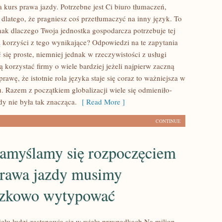
 kurs prawa jazdy. Potrzebne jest Ci biuro tłumaczeń,
 dlatego, że pragniesz coś przetłumaczyć na inny język. To
nak dlaczego Twoja jednostka gospodarcza potrzebuje tej
są korzyści z tego wynikające? Odpowiedzi na te zapytania
ię proste, niemniej jednak w rzeczywistości z usługi
korzystać firmy o wiele bardziej jeżeli najpierw zaczną
rawę, że istotnie rola języka staje się coraz to ważniejsza w
u. Razem z początkiem globalizacji wiele się odmieniło-
dy nie była tak znacząca.
[ Read More ]
CONTINUE
namyślamy się rozpoczęciem
prawa jazdy musimy
zkowo wytypować
elu ludzi zastanawia się w wielu przypadkach Na milion