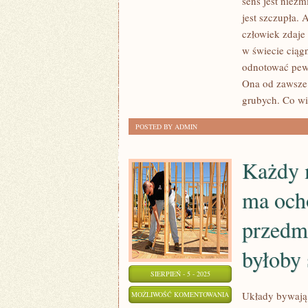
sens jest niez
ZE
jest szczupła.
ZDROWIEM,
człowiek zdaje 
JEST
w świecie ciąg
KONIECZNE
odnotować pewn
Ona od zawsze 
LECZYĆ.
grubych. Co wi
JEDNE
KŁOPOTY
POSTED BY ADMIN
SĄ
MNIEJ
Każdy 
KŁOPOTLIWE
W
ma ocho
KUROWANIU
przedm
byłoby
SIERPIEŃ - 5 - 2025
KAŻDY
Układy bywają r
MOŻLIWOŚĆ KOMENTOWANIA