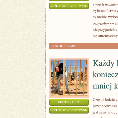
swoich uczniów
BUDOWNICTWO
MOŻLIWOŚĆ KOMENTOWANIA
było mnóstwo c
ZOSTAŁA WYŁĄCZONA
to meble wykon
przygotowywane
nieprzyjacielsk
się autentyczn
POSTED BY ADMIN
Każdy k
koniecz
mniej 
Często ludzie z
SIERPIEŃ - 5 - 2025
przechodzeniu 
KAŻDY
MOŻLIWOŚĆ KOMENTOWANIA
jest sens w odc
KŁOPOT
ZOSTAŁA WYŁĄCZONA