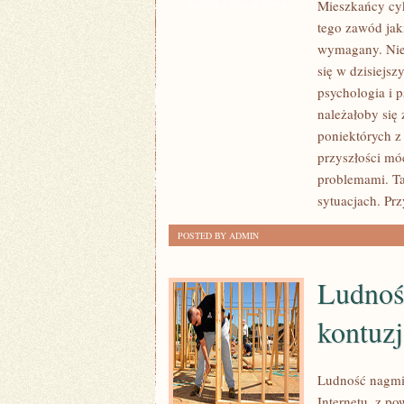
Mieszkańcy cyk
MA
ZOSTAŁA WYŁĄCZONA
tego zawód jaki
PRAWO
wymagany. Nie 
STUDIOWAĆ
się w dzisiejs
TO,
psychologia i 
NA
należałoby się
CO
poniektórych z
MA
przyszłości mó
OCHOTĘ.
problemami. Ta
ISTNIEJE
sytuacjach. Prz
TAK
DUŻO
POSTED BY ADMIN
PRZEDMIOTÓW,
KTÓRE
Ludność
POŻĄDANE
kontuz
BYŁOBY
STUDIOWAĆ
Ludność nagmin
Internetu, z po