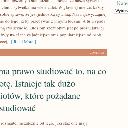
miernie obszerny. Odchudzanie sprawia, że nasza sylwetka
Kate
 A chuda sylwetka ma wiele zalet. W głównej mierze, każdy
Kategorie
sobie sprawę, że jest jednostką cywilną. Nas najzwyczajniej
nie do tego, żeby przebywać z innymi ludźmi. A tu wypada
ą cykliczność. Ludziom szczupłym jest po prostu łatwiej.
były uważane za ładniejsze oraz popularniejsze od osób
ęcej,
[ Read More ]
CONTINUE
ma prawo studiować to, na co
tę. Istnieje tak dużo
iotów, które pożądane
 studiować
ozmaite, niezależnie od tego, jaki staż one mają