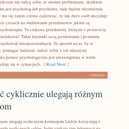
licznie nie radzą sobie ze swoimi problemami, skutkiem
m jest psycholog lub psychiatra, stale będzie niezmiernie
ma się zatem czemu zadziwiać, że tak dużo osób decyduje
zych czasach na studiowanie przedmiotów jakimi są
psychoterapia. To ciekawe przedmioty, którymi z pewnością
 zaciekawić. Takie kierunki uczą poznawania i poznania
 zachowań interpersonalnych. To sposób na to, by w
c pomagać ludziom, radzić sobie z ich własnymi
ka pomoc psychologiczna jest niezastąpiona w wielu
ydaje się w sytuacjach,
[ Read More ]
CONTINUE
 cyklicznie ulegają różnym
jom
nie ulegają rozlicznym kontuzjom Ludzie korzystają z
wodu rozlicznych celów. Jedni szukają tam informacji na