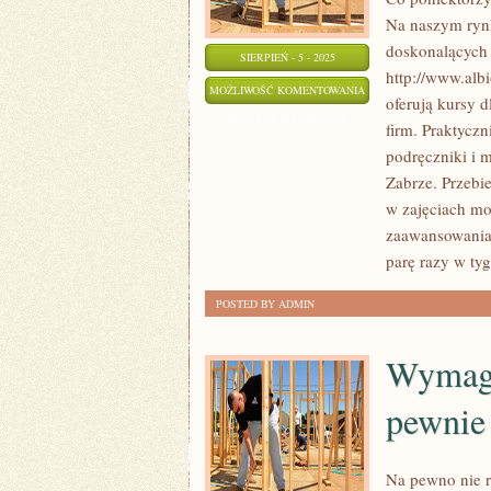
Na naszym rynk
doskonalących 
SIERPIEŃ - 5 - 2025
http://www.albi
NIEKTÓRZY
MOŻLIWOŚĆ KOMENTOWANIA
oferują kursy d
CHLEBODAWCY
ZOSTAŁA WYŁĄCZONA
firm. Praktycz
SĄ
podręczniki i 
W
Zabrze. Przebi
STANIE
w zajęciach mo
KORZYSTAĆ
zaawansowania
Z
parę razy w ty
PEWNYCH
POSTED BY ADMIN
SZKOLEŃ
Wymaga
pewnie
Na pewno nie r