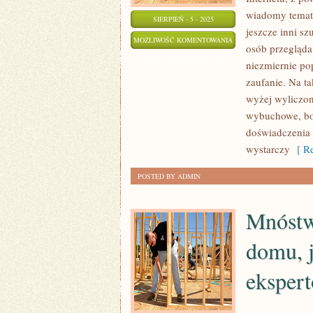
wiadomy temat,
SIERPIEŃ - 5 - 2025
jeszcze inni s
LUDNOŚĆ
MOŻLIWOŚĆ KOMENTOWANIA
osób przegląda 
CYKLICZNIE
ZOSTAŁA WYŁĄCZONA
niezmiernie po
ULEGAJĄ
zaufanie. Na ta
RÓŻNYM
wyżej wyliczon
KONTUZJOM
wybuchowe, bo 
doświadczenia 
wystarczy
[ Re
POSTED BY ADMIN
Mnóstw
domu, 
eksper