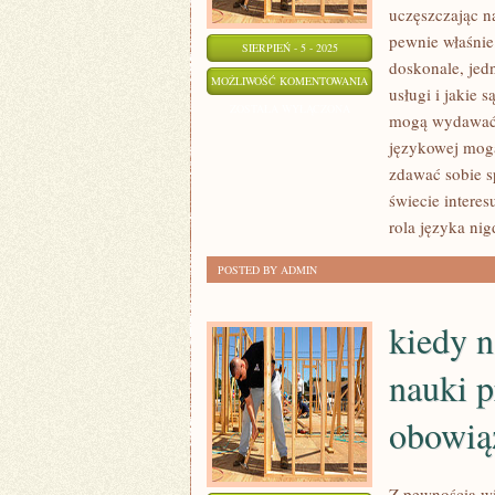
uczęszczając na
pewnie właśnie
SIERPIEŃ - 5 - 2025
doskonale, jed
WYMAGANE
MOŻLIWOŚĆ KOMENTOWANIA
usługi i jakie 
JEST
ZOSTAŁA WYŁĄCZONA
mogą wydawać s
CI
językowej mogą 
BIURO
zdawać sobie sp
TŁUMACZEŃ,
świecie interes
PEWNIE
rola języka nig
SKUTKIEM
POSTED BY ADMIN
TEGO
kiedy 
nauki 
obowią
Z pewnością wi