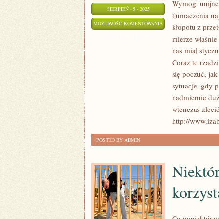
Wymogi unijne 
SIERPIEŃ - 5 - 2025
tłumaczenia na
MNÓSTWO
MOŻLIWOŚĆ KOMENTOWANIA
kłopotu z prze
JEST
ZOSTAŁA WYŁĄCZONA
mierze właśnie
PRAC
nas miał stycz
WE
Coraz to rzadzi
WŁASNYM
się poczuć, ja
DOMU,
sytuacje, gdy p
nadmiernie duż
JAKIE
wtenczas zlecić
WYPADA
http://www.izab
POWIERZYĆ
EKSPERTOM
POSTED BY ADMIN
Niektór
korzyst
Co poniektórzy