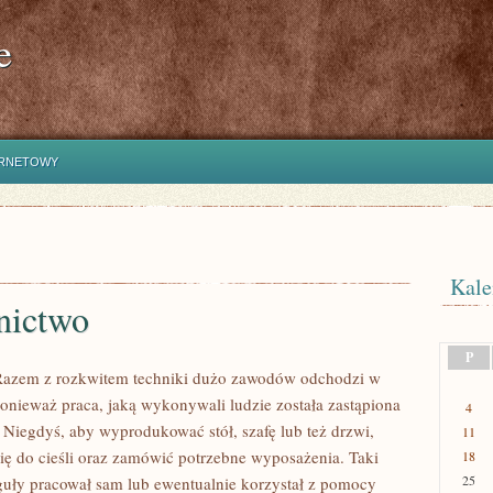
e
ERNETOWY
Kale
nictwo
P
azem z rozkwitem techniki dużo zawodów odchodzi w
onieważ praca, jaką wykonywali ludzie została zastąpiona
4
 Niegdyś, aby wyprodukować stół, szafę lub też drzwi,
11
się do cieśli oraz zamówić potrzebne wyposażenia. Taki
18
25
reguły pracował sam lub ewentualnie korzystał z pomocy