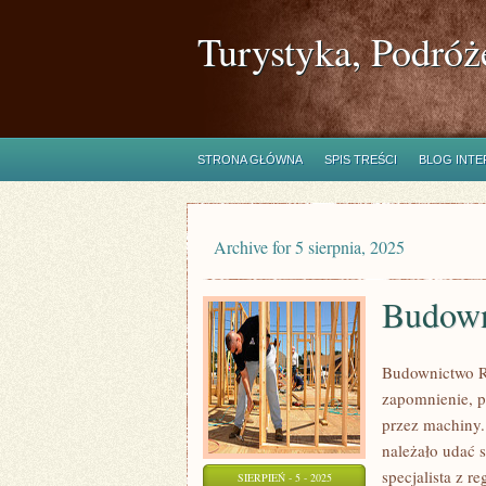
Turystyka, Podróż
STRONA GŁÓWNA
SPIS TREŚCI
BLOG INT
Archive for 5 sierpnia, 2025
Budow
Budownictwo R
zapomnienie, p
przez machiny.
należało udać 
specjalista z 
SIERPIEŃ - 5 - 2025