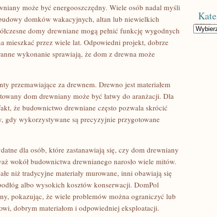
wniany może być energooszczędny. Wiele osób nadal myśli
Kate
o budowy domków wakacyjnych, altan lub niewielkich
Kategorie
ółczesne domy drewniane mogą pełnić funkcję wygodnych
mieszkać przez wiele lat. Odpowiedni projekt, dobrze
staranne wykonanie sprawiają, że dom z drewna może
enty przemawiające za drewnem. Drewno jest materiałem
towany dom drewniany może być łatwy do aranżacji. Dla
akt, że budownictwo drewniane często pozwala skrócić
edy, gdy wykorzystywane są precyzyjnie przygotowane
datne dla osób, które zastanawiają się, czy dom drewniany
eważ wokół budownictwa drewnianego narosło wiele mitów.
ałe niż tradycyjne materiały murowane, inni obawiają się
a podłóg albo wysokich kosztów konserwacji. DomPol
tny, pokazując, że wiele problemów można ograniczyć lub
wi, dobrym materiałom i odpowiedniej eksploatacji.