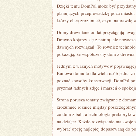
Dzięki temu DomPol może być przydatnym 
planujących przeprowadzkę poza miasto, 
którzy chcą zrozumieć, czym naprawdę w
Domy drewniane od lat przyciągają uwagę
Drewno kojarzy się z naturą, ale nowocz
dawnych rozwiązań. To również technolog
pokazują, że współczesny dom z drewna 
Jednym z ważnych motywów pojawiających 
Budowa domu to dla wielu osób jedna z n
poznać sposoby konserwacji. DomPol pom
pryzmat ładnych zdjęć i marzeń o spokojn
Strona porusza tematy związane z domami
zrozumieć różnice między poszczególny
co dom z bali, a technologia prefabrykow
na działce. Każde rozwiązanie ma swoje 
wybrać opcję najlepiej dopasowaną do po