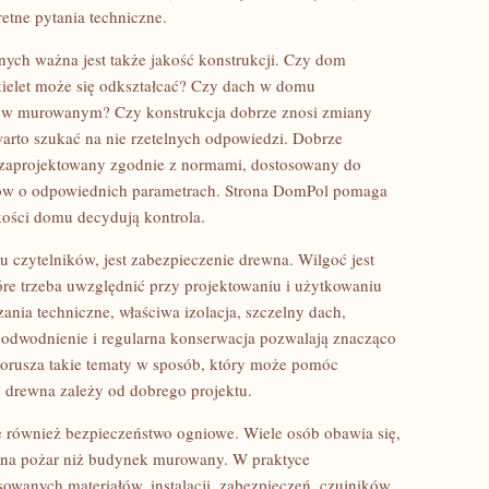
retne pytania techniczne.
ych ważna jest także jakość konstrukcji. Czy dom
kielet może się odkształcać? Czy dach w domu
k w murowanym? Czy konstrukcja dobrze znosi zmiany
 warto szukać na nie rzetelnych odpowiedzi. Dobrze
aprojektowany zgodnie z normami, dostosowany do
łów o odpowiednich parametrach. Strona DomPol pomaga
akości domu decydują kontrola.
u czytelników, jest zabezpieczenie drewna. Wilgoć jest
re trzeba uwzględnić przy projektowaniu i użytkowaniu
ia techniczne, właściwa izolacja, szczelny dach,
odwodnienie i regularna konserwacja pozwalają znacząco
orusza takie tematy w sposób, który może pomóc
ć drewna zależy od dobrego projektu.
 również bezpieczeństwo ogniowe. Wiele osób obawia się,
y na pożar niż budynek murowany. W praktyce
sowanych materiałów, instalacji, zabezpieczeń, czujników,