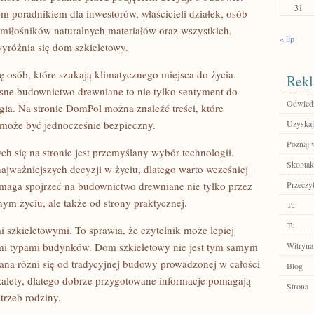
31
poradnikiem dla inwestorów, właścicieli działek, osób
miłośników naturalnych materiałów oraz wszystkich,
« lip
yróżnia się dom szkieletowy.
 osób, które szukają klimatycznego miejsca do życia.
Rekl
esne budownictwo drewniane to nie tylko sentyment do
Odwiedź
ia. Na stronie DomPol można znaleźć treści, które
może być jednocześnie bezpieczny.
Uzyskaj
Poznaj 
się na stronie jest przemyślany wybór technologii.
Skontakt
ajważniejszych decyzji w życiu, dlatego warto wcześniej
aga spojrzeć na budownictwo drewniane nie tylko przez
Przeczyt
ym życiu, ale także od strony praktycznej.
Tu
Tu
 szkieletowymi. To sprawia, że czytelnik może lepiej
mi typami budynków. Dom szkieletowy nie jest tym samym
Witryna
ana różni się od tradycyjnej budowy prowadzonej w całości
Blog
zalety, dlatego dobrze przygotowane informacje pomagają
Strona
trzeb rodziny.