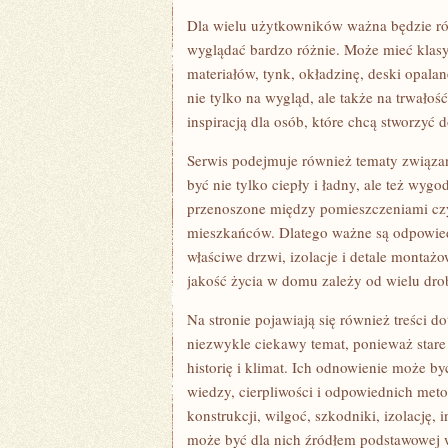
Dla wielu użytkowników ważna będzie r
wyglądać bardzo różnie. Może mieć klasy
materiałów, tynk, okładzinę, deski opal
nie tylko na wygląd, ale także na trwał
inspiracją dla osób, które chcą stworzy
Serwis podejmuje również tematy związ
być nie tylko ciepły i ładny, ale też wygo
przenoszone między pomieszczeniami czy
mieszkańców. Dlatego ważne są odpowied
właściwe drzwi, izolacje i detale monta
jakość życia w domu zależy od wielu drob
Na stronie pojawiają się również treści 
niezwykle ciekawy temat, ponieważ stare
historię i klimat. Ich odnowienie może b
wiedzy, cierpliwości i odpowiednich met
konstrukcji, wilgoć, szkodniki, izolację,
może być dla nich źródłem podstawowej 