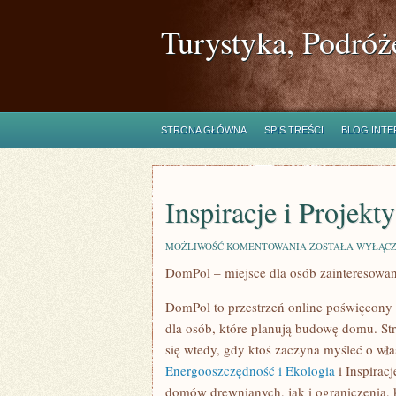
Turystyka, Podróż
STRONA GŁÓWNA
SPIS TREŚCI
BLOG INT
Inspiracje i Projekty
INSPIRACJE
MOŻLIWOŚĆ KOMENTOWANIA
ZOSTAŁA WYŁĄC
I
DomPol – miejsce dla osób zainteresow
PROJEKTY
DomPol to przestrzeń online poświęcony
dla osób, które planują budowę domu. Str
się wtedy, gdy ktoś zaczyna myśleć o w
Energooszczędność i Ekologia
i Inspirac
domów drewnianych, jak i ograniczenia, 