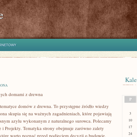
e
ERNETOWY
Kale
ZONA
anych domami z drewna
P
 tematyce domów z drewna. To przystępne źródło wiedzy
ona skupia się na ważnych zagadnieniach, które pojawiają
3
10
łasnym azylu wykonanym z naturalnego surowca. Polecamy
17
je i Projekty. Tematyka strony obejmuje zarówno zalety
24
które warto poznać przed podjęciem decyzji o budowie.