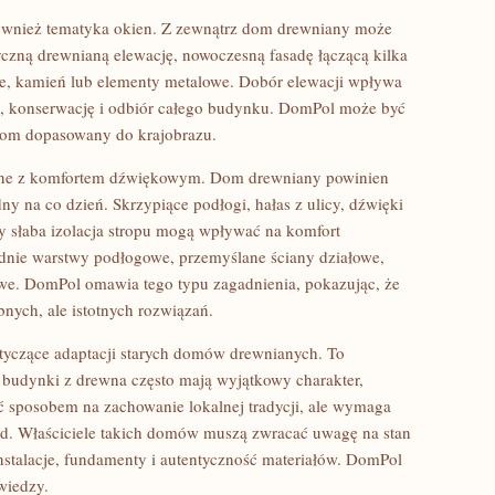
ównież tematyka okien. Z zewnątrz dom drewniany może
czną drewnianą elewację, nowoczesną fasadę łączącą kilka
ane, kamień lub elementy metalowe. Dobór elewacji wpływa
ość, konserwację i odbiór całego budynku. DomPol może być
ć dom dopasowany do krajobrazu.
ane z komfortem dźwiękowym. Dom drewniany powinien
dny na co dzień. Skrzypiące podłogi, hałas z ulicy, dźwięki
 słaba izolacja stropu mogą wpływać na komfort
nie warstwy podłogowe, przemyślane ściany działowe,
żowe. DomPol omawia tego typu zagadnienia, pokazując, że
nych, ale istotnych rozwiązań.
dotyczące adaptacji starych domów drewnianych. To
 budynki z drewna często mają wyjątkowy charakter,
yć sposobem na zachowanie lokalnej tradycji, ale wymaga
od. Właściciele takich domów muszą zwracać uwagę na stan
 instalacje, fundamenty i autentyczność materiałów. DomPol
wiedzy.