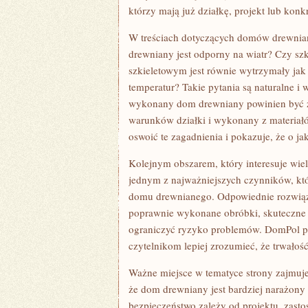
którzy mają już działkę, projekt lub konk
W treściach dotyczących domów drewnian
drewniany jest odporny na wiatr? Czy sz
szkieletowym jest równie wytrzymały ja
temperatur? Takie pytania są naturalne i
wykonany dom drewniany powinien być z
warunków działki i wykonany z materia
oswoić te zagadnienia i pokazuje, że o j
Kolejnym obszarem, który interesuje wiel
jednym z najważniejszych czynników, któ
domu drewnianego. Odpowiednie rozwiązan
poprawnie wykonane obróbki, skuteczne 
ograniczyć ryzyko problemów. DomPol p
czytelnikom lepiej zrozumieć, że trwałoś
Ważne miejsce w tematyce strony zajmuje
że dom drewniany jest bardziej narażon
bezpieczeństwo zależy od projektu, zasto