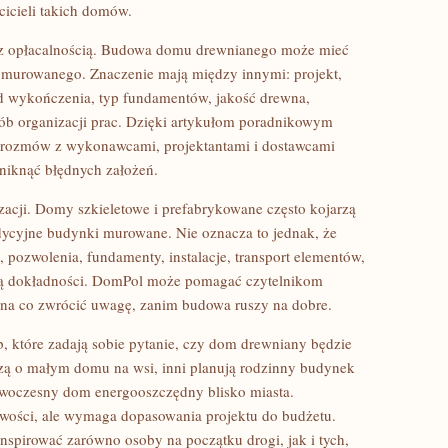
cicieli takich domów.
 z opłacalnością. Budowa domu drewnianego może mieć
 murowanego. Znaczenie mają między innymi: projekt,
ard wykończenia, typ fundamentów, jakość drewna,
osób organizacji prac. Dzięki artykułom poradnikowym
do rozmów z wykonawcami, projektantami i dostawcami
niknąć błędnych założeń.
zacji. Domy szkieletowe i prefabrykowane często kojarzą
dycyjne budynki murowane. Nie oznacza to jednak, że
 pozwolenia, fundamenty, instalacje, transport elementów,
ą dokładności. DomPol może pomagać czytelnikom
i na co zwrócić uwagę, zanim budowa ruszy na dobre.
ób, które zadają sobie pytanie, czy dom drewniany będzie
arzą o małym domu na wsi, inni planują rodzinny budynek
nowoczesny dom energooszczędny blisko miasta.
wości, ale wymaga dopasowania projektu do budżetu.
nspirować zarówno osoby na początku drogi, jak i tych,