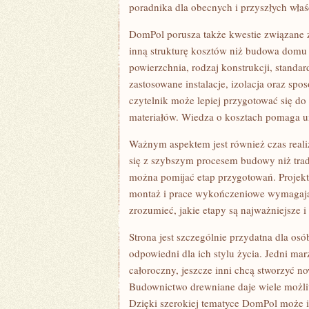
poradnika dla obecnych i przyszłych właś
DomPol porusza także kwestie związane
inną strukturę kosztów niż budowa domu
powierzchnia, rodzaj konstrukcji, stand
zastosowane instalacje, izolacja oraz sp
czytelnik może lepiej przygotować się 
materiałów. Wiedza o kosztach pomaga u
Ważnym aspektem jest również czas reali
się z szybszym procesem budowy niż tra
można pomijać etap przygotowań. Projekt,
montaż i prace wykończeniowe wymagaj
zrozumieć, jakie etapy są najważniejsze 
Strona jest szczególnie przydatna dla os
odpowiedni dla ich stylu życia. Jedni m
całoroczny, jeszcze inni chcą stworzyć 
Budownictwo drewniane daje wiele możli
Dzięki szerokiej tematyce DomPol może i