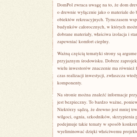
DomPol zwraca uwagę na to, że dom dre
o drewnie wyłącznie jako o materiale d
obiektów rekreacyjnych. Tymczasem wsp
budynków całorocznych, w których można 
dobrane materiały, właściwa izolacja i 
zapewniać komfort cieplny.
Ważną częścią tematyki strony są argum
przyjaznym środowisku. Dobrze zaprojek
wielu inwestorów znaczenie ma również f
czas realizacji inwestycji, zwłaszcza wt
komponenty.
Na stronie można znaleźć informacje przy
jest bezpieczny. To bardzo ważne, poni
Niektórzy sądzą, że drewno jest mniej trw
wilgoci, ognia, szkodników, skrzypieni
podejmuje takie tematy w sposób konkre
wyeliminować dzięki właściwemu projekto