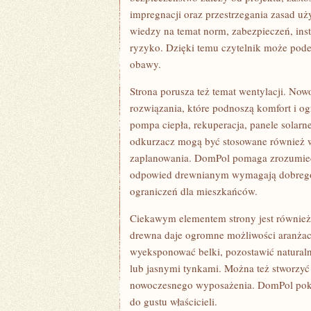
impregnacji oraz przestrzegania zasad
wiedzy na temat norm, zabezpieczeń, inst
ryzyko. Dzięki temu czytelnik może pode
obawy.
Strona porusza też temat wentylacji. 
rozwiązania, które podnoszą komfort i og
pompa ciepła, rekuperacja, panele solarne
odkurzacz mogą być stosowane również 
zaplanowania. DomPol pomaga zrozumieć
odpowied drewnianym wymagają dobrego p
ograniczeń dla mieszkańców.
Ciekawym elementem strony jest również
drewna daje ogromne możliwości aranża
wyeksponować belki, pozostawić natural
lub jasnymi tynkami. Można też stworzyć
nowoczesnego wyposażenia. DomPol pok
do gustu właścicieli.