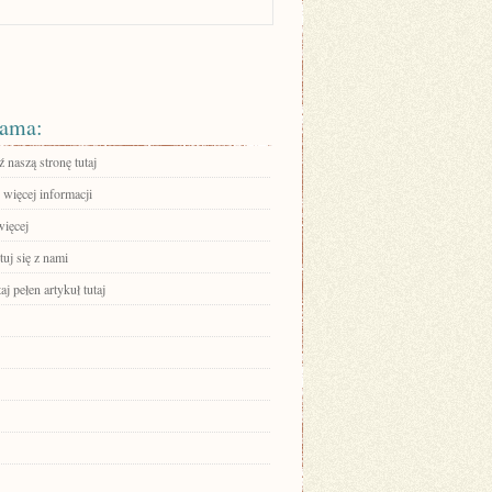
ama:
 naszą stronę tutaj
 więcej informacji
więcej
uj się z nami
aj pełen artykuł tutaj