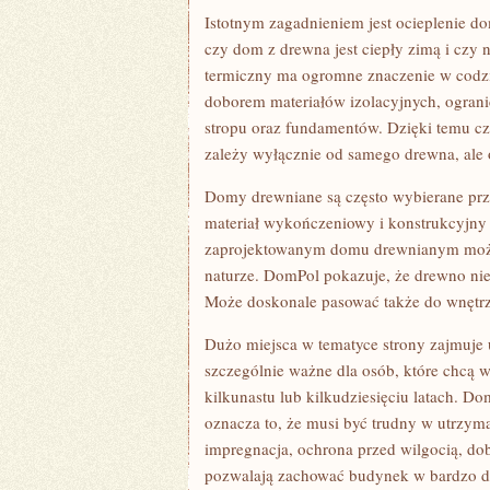
Istotnym zagadnieniem jest ocieplenie d
czy dom z drewna jest ciepły zimą i czy n
termiczny ma ogromne znaczenie w codz
doborem materiałów izolacyjnych, ogran
stropu oraz fundamentów. Dzięki temu cz
zależy wyłącznie od samego drewna, ale 
Domy drewniane są często wybierane prze
materiał wykończeniowy i konstrukcyjn
zaprojektowanym domu drewnianym można 
naturze. DomPol pokazuje, że drewno nie
Może doskonale pasować także do wnętrz
Dużo miejsca w tematyce strony zajmuje
szczególnie ważne dla osób, które chcą w
kilkunastu lub kilkudziesięciu latach. 
oznacza to, że musi być trudny w utrzym
impregnacja, ochrona przed wilgocią, do
pozwalają zachować budynek w bardzo do