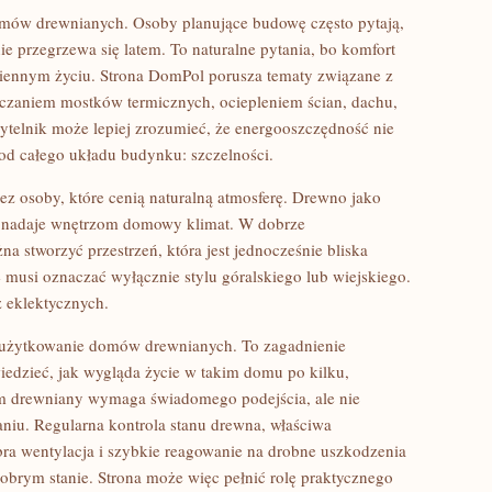
omów drewnianych. Osoby planujące budowę często pytają,
ie przegrzewa się latem. To naturalne pytania, bo komfort
iennym życiu. Strona DomPol porusza tematy związane z
iczaniem mostków termicznych, ociepleniem ścian, dachu,
ytelnik może lepiej zrozumieć, że energooszczędność nie
od całego układu budynku: szczelności.
z osoby, które cenią naturalną atmosferę. Drewno jako
y nadaje wnętrzom domowy klimat. W dobrze
stworzyć przestrzeń, która jest jednocześnie bliska
 musi oznaczać wyłącznie stylu góralskiego lub wiejskiego.
 eklektycznych.
 użytkowanie domów drewnianych. To zagadnienie
iedzieć, jak wygląda życie w takim domu po kilku,
Dom drewniany wymaga świadomego podejścia, ale nie
aniu. Regularna kontrola stanu drewna, właściwa
bra wentylacja i szybkie reagowanie na drobne uszkodzenia
brym stanie. Strona może więc pełnić rolę praktycznego