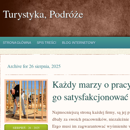
Turystyka, Podróże
STRONA GŁÓWNA
SPIS TREŚCI
BLOG INTERNETOWY
Archive for 26 sierpnia, 2025
Każdy marzy o pracy
go satysfakcjonować
Najmocniejszą stroną każdej firmy, są jej
dbały za swoich pracowników, niezależnie 
Ergo musi im zagwarantować wyśmienite w
SIERPIEŃ - 26 - 2025