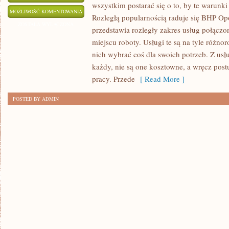
wszystkim postarać się o to, by te warunki
KAŻDY
MOŻLIWOŚĆ KOMENTOWANIA
Rozległą popularnością raduje się BHP Opol
MARZY
ZOSTAŁA WYŁĄCZONA
przedstawia rozległy zakres usług połącz
O
miejscu roboty. Usługi te są na tyle różno
PRACY,
nich wybrać coś dla swoich potrzeb. Z usłu
JAKA
każdy, nie są one kosztowne, a wręcz pos
BĘDZIE
pracy. Przede
[ Read More ]
GO
POSTED BY ADMIN
SATYSFAKCJONOWAĆ