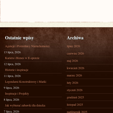
Ostatnie wpisy
Archiwa
Agencje i Pośrednicy Nieruchomości
lipiec 2026
13 lipca, 2026
czerwiec 2026
Kariera i Biznes w E-sporcie
maj 2026
12 lipca, 2026
kwiecień 2026
Historie i inspiracje
marzec 2026
11 lipca, 2026
Legendarni Konstruktorzy i Marki
luty 2026
9 lipca, 2026
styczeń 2026
Inspiracje i Projekty
grudzień 2025
8 lipca, 2026
listopad 2025
Jak wybierać zabawki dla dziecka
7 lipca, 2026
październik 2025