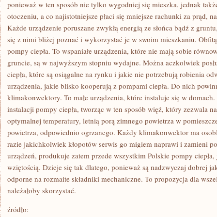
W
ponieważ w ten sposób nie tylko wygodniej się mieszka, jednak ta
SWOIM
otoczeniu, a co najistotniejsze płaci się mniejsze rachunki za prąd,
DOMU,
JEŻELI
Każde urządzenie poruszane zwykłą energią ze słońca bądź z gruntu, 
MA
się z nimi bliżej poznać i wykorzystać je w swoim mieszkaniu. Obfitą
SIĘ
DO
pompy ciepła. To wspaniałe urządzenia, które nie mają sobie równo
TEGO
POPRAWNE
gruncie, są w najwyższym stopniu wydajne. Można aczkolwiek posłu
ciepła, które są osiągalne na rynku i jakie nie potrzebują robienia o
urządzenia, jakie blisko kooperują z pompami ciepła. Do nich powinn
klimakonwektory. To małe urządzenia, które instaluje się w domach. 
instalacji pompy ciepła, tworząc w ten sposób więź, który zezwala
optymalnej temperatury, letnią porą zimnego powietrza w pomieszcze
powietrza, odpowiednio ogrzanego. Każdy klimakonwektor ma osobli
razie jakichkolwiek kłopotów serwis go migiem naprawi i zamieni po
urządzeń, produkuje zatem przede wszystkim Polskie pompy ciepła, j
wziętością. Dzieje się tak dlatego, ponieważ są nadzwyczaj dobrej ja
odporne na rozmaite składniki mechaniczne. To propozycja dla wszel
należałoby skorzystać.
źródło: