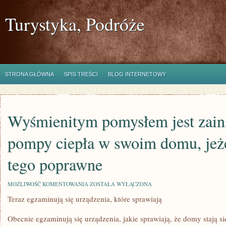
Turystyka, Podróże
STRONA GŁÓWNA
SPIS TREŚCI
BLOG INTERNETOWY
Wyśmienitym pomysłem jest zain
pompy ciepła w swoim domu, jeże
tego poprawne
WYŚMIENITYM
MOŻLIWOŚĆ KOMENTOWANIA
ZOSTAŁA WYŁĄCZONA
POMYSŁEM
Teraz egzaminują się urządzenia, które sprawiają
JEST
ZAINSTALOWANIE
POMPY
Obecnie egzaminują się urządzenia, jakie sprawiają, że domy stają s
CIEPŁA