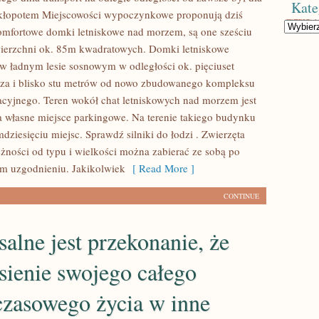
Kate
kłopotem Miejscowości wypoczynkowe proponują dziś
Kategorie
mfortowe domki letniskowe nad morzem, są one sześciu
ierzchni ok. 85m kwadratowych. Domki letniskowe
w ładnym lesie sosnowym w odległości ok. pięciuset
za i blisko stu metrów od nowo zbudowanego kompleksu
acyjnego. Teren wokół chat letniskowych nad morzem jest
 własne miejsce parkingowe. Na terenie takiego budynku
mdziesięciu miejsc. Sprawdź silniki do łodzi . Zwierzęta
ności od typu i wielkości można zabierać ze sobą po
m uzgodnieniu. Jakikolwiek
[ Read More ]
CONTINUE
alne jest przekonanie, że
sienie swojego całego
czasowego życia w inne