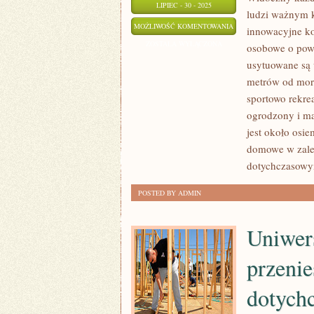
LIPIEC - 30 - 2025
ludzi ważnym 
TRANSPORT
MOŻLIWOŚĆ KOMENTOWANIA
innowacyjne ko
NA
ZOSTAŁA WYŁĄCZONA
osobowe o pow
ODLEGŁE
usytuowane są 
ODLEGŁOŚCI
metrów od mor
OD
sportowo rekre
ZAWSZE
ogrodzony i ma
jest około osie
BYŁ
domowe w zależ
DLA
dotychczasowy
LUDZI
ZNACZĄCYM
POSTED BY ADMIN
PROBLEMEM
Uniwers
przenie
dotych