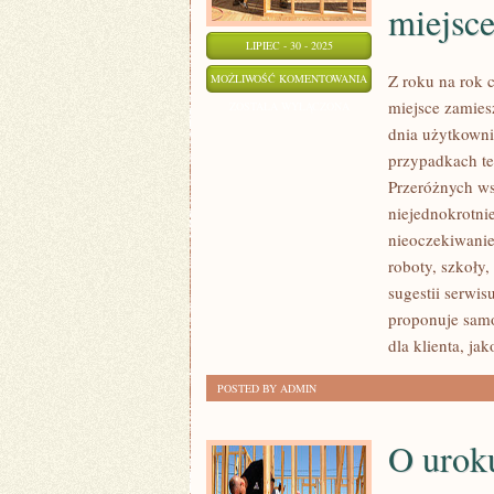
miejsc
LIPIEC - 30 - 2025
UNIWERSALNE
Z roku na rok 
MOŻLIWOŚĆ KOMENTOWANIA
miejsce zamies
JEST
ZOSTAŁA WYŁĄCZONA
dnia użytkowni
PRZEKONANIE,
przypadkach te
ŻE
Przeróżnych ws
PRZENIESIENIE
niejednokrotnie
SWOJEGO
nieoczekiwanie
CAŁEGO
roboty, szkoły,
DOTYCHCZASOWEGO
sugestii serwi
ŻYCIA
proponuje samo
W
dla klienta, ja
INNE
MIEJSCE
POSTED BY ADMIN
O uroku