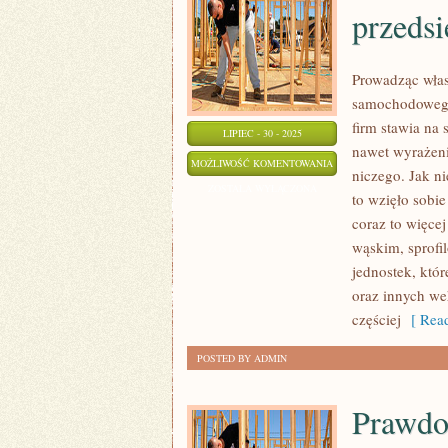
przedsi
Prowadząc włas
samochodowego 
firm stawia na
LIPIEC - 30 - 2025
nawet wyrażenie
JAK
MOŻLIWOŚĆ KOMENTOWANIA
niczego. Jak ni
WIADOMO,
ZOSTAŁA WYŁĄCZONA
to wzięło sobie
DZIŚ
coraz to więcej
DUŻO
wąskim, sprofi
OSÓB
jednostek, kt
ORAZ
oraz innych we
PRZEDSIĘBIORSTW
częściej
[ Read
STAWIA
POSTED BY ADMIN
NA
WŁASNEGO
Prawdo