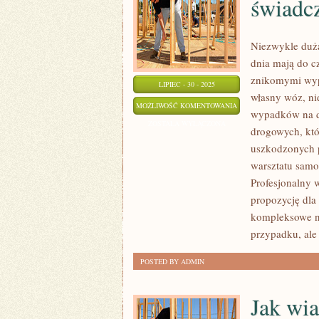
świadc
Niezwykle dużą
dnia mają do c
znikomymi wyp
LIPIEC - 30 - 2025
własny wóz, ni
O
MOŻLIWOŚĆ KOMENTOWANIA
wypadków na d
UROKU
ZOSTAŁA WYŁĄCZONA
drogowych, któ
KONKRETNEGO
uszkodzonych 
AUTA
warsztatu samo
NIEKIEDY
Profesjonalny 
ŚWIADCZY
propozycję dl
JEGO
kompleksowe n
BARWA
przypadku, ale
POSTED BY ADMIN
Jak wia