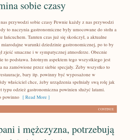
mina sobie czasy
nas przywodzi sobie czasy Pewnie każdy z nas przywodzi
iedy to naczynia gastronomiczne były umocowane do stołu a
te łańcuchem. Tamten czas już się skończył, a aktualne
ą miarodajne warunki dziedzinie gastronomicznej, po to by
ł zjeść smaczne i w sympatycznej atmosferze. Obecnie
ie to podstawa. Istotnym aspektem tego wszystkiego jest
 na zamówione przez siebie specjały. Żeby wszystko to
restauracje, bary itp. powinny być wyposażone w
dy właściciel chce, żeby urządzenia spełniały swą rolę jak
ęt typu odzież gastronomiczna powinien służyć latami.
go powinno
[ Read More ]
CONTINUE
ani i mężczyzna, potrzebują