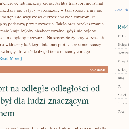
enerowe lub naczepy krone. Jeśliby transport nie istniał
przedaży nie byłyby wyposażone w taki sposób a my nie
« cze
sie
 dostępu do większości cudzoziemskich towarów. Tu
p są podstawą przy przewozie. Także oraz przekazywanie
Rekl
erenie kraju byłoby nieakceptowalne, gdyż nie byłoby
Kliknij,
ści, nie byłoby przewozu. Na szczęście żyjemy w czasach
 a widoczny każdego dnia transport jest w samej rzeczy
Dołącz t
zwinięty. To właśnie dzięki temu możemy z niego
Odwiedź
Read More ]
Przejdź 
Kliknij,
CONTINUE
Blog
rt na odległe odległości od
Tu
Serwis
był dla ludzi znaczącym
Strona
emem
Tutaj
go dnia transport na odległe odległości od zawsze był dla