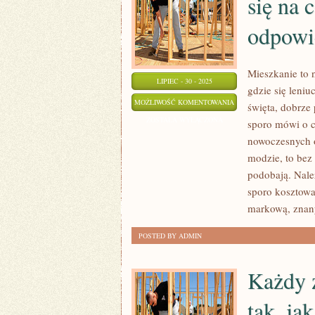
się na 
odpowi
Mieszkanie to n
LIPIEC - 30 - 2025
gdzie się leniu
KAŻDA
MOŻLIWOŚĆ KOMENTOWANIA
święta, dobrze 
PANI
ZOSTAŁA WYŁĄCZONA
sporo mówi o cz
I
nowoczesnych 
MĘŻCZYZNA,
modzie, to bez
POTRZEBUJĄ
podobają. Nale
SIĘ
sporo kosztowa
markową, znany
NA
CO
POSTED BY ADMIN
DZIEŃ
I
Każdy z
OD
ŚWIĘTA,
tak, ja
ODPOWIEDNIO