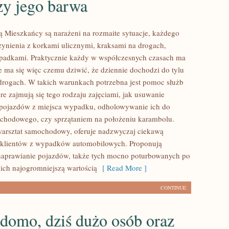
zy jego barwa
 Mieszkańcy są narażeni na rozmaite sytuacje, każdego
zynienia z korkami ulicznymi, kraksami na drogach,
adkami. Praktycznie każdy w współczesnych czasach ma
e ma się więc czemu dziwić, że dziennie dochodzi do tylu
rogach. W takich warunkach potrzebna jest pomoc służb
re zajmują się tego rodzaju zajęciami, jak usuwanie
pojazdów z miejsca wypadku, odholowywanie ich do
chodowego, czy sprzątaniem na położeniu karambolu.
warsztat samochodowy, oferuje nadzwyczaj ciekawą
a klientów z wypadków automobilowych. Proponują
aprawianie pojazdów, także tych mocno poturbowanych po
 ich najogromniejszą wartością
[ Read More ]
CONTINUE
domo, dziś dużo osób oraz