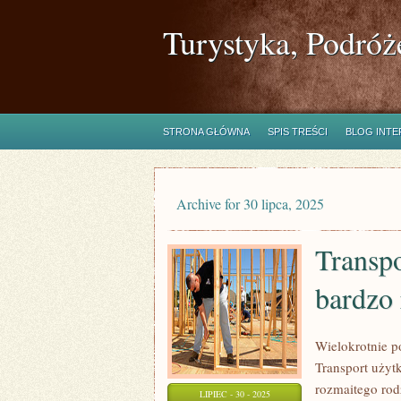
Turystyka, Podróż
STRONA GŁÓWNA
SPIS TREŚCI
BLOG INT
Archive for 30 lipca, 2025
Transp
bardzo 
Wielokrotnie 
Transport użyt
rozmaitego ro
LIPIEC - 30 - 2025