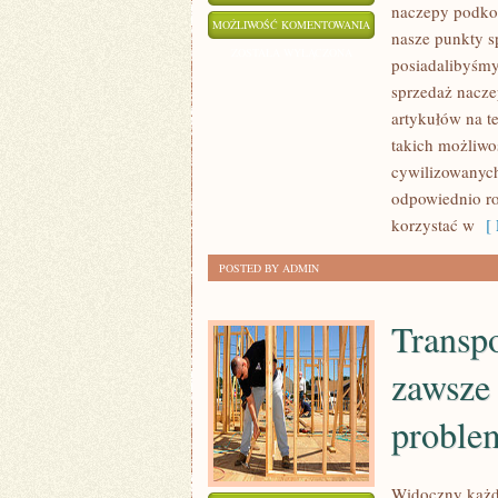
naczepy podkont
TRANSPORT
MOŻLIWOŚĆ KOMENTOWANIA
nasze punkty s
WYKORZYSTYWANY
ZOSTAŁA WYŁĄCZONA
posiadalibyśmy
JEST
sprzedaż nacze
W
artykułów na t
BARDZO
takich możliwo
RÓŻNYCH
cywilizowanych
SYTUACJACH
odpowiednio ro
korzystać w
[ 
POSTED BY ADMIN
Transpo
zawsze 
probl
Widoczny każde