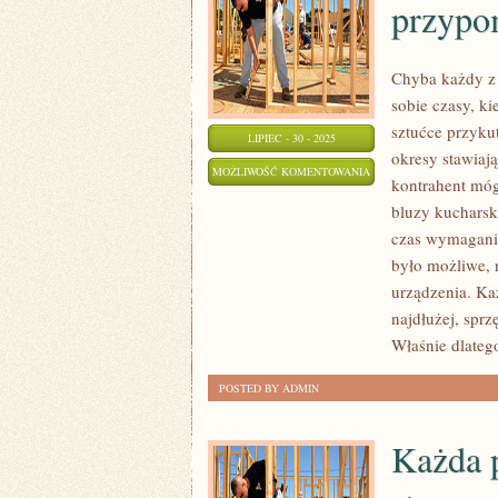
przypo
Chyba każdy z 
sobie czasy, k
sztućce przyku
LIPIEC - 30 - 2025
okresy stawiaj
PRAWDOPODOBNIE
MOŻLIWOŚĆ KOMENTOWANIA
kontrahent móg
KAŻDY
ZOSTAŁA WYŁĄCZONA
bluzy kucharsk
Z
czas wymagania
NAS
było możliwe, 
PRZYPOMINA
urządzenia. Każ
SOBIE
najdłużej, sprz
CZASY
Właśnie dlate
POSTED BY ADMIN
Każda p