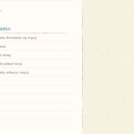
 »
ama:
 aby dowiedzieć się więcej
eraz
 stronę
do pełnej wersji
 aby zobaczyć więcej