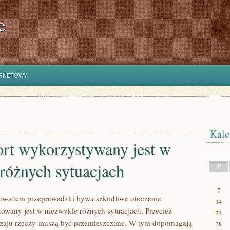
e
ERNETOWY
Kale
ort wykorzystywany jest w
różnych sytuacjach
P
7
powodem przeprowadzki bywa szkodliwe otoczenie
14
kowany jest w niezwykle różnych sytuacjach. Przecież
21
dzaju rzeczy muszą być przemieszczane. W tym dopomagają
28