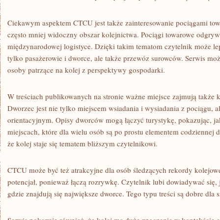
Ciekawym aspektem CTCU jest także zainteresowanie pociągami to
często mniej widoczny obszar kolejnictwa. Pociągi towarowe odgry
międzynarodowej logistyce. Dzięki takim tematom czytelnik może lepi
tylko pasażerowie i dworce, ale także przewóz surowców. Serwis mo
osoby patrzące na kolej z perspektywy gospodarki.
W treściach publikowanych na stronie ważne miejsce zajmują także
Dworzec jest nie tylko miejscem wsiadania i wysiadania z pociągu, 
orientacyjnym. Opisy dworców mogą łączyć turystykę, pokazując, jak
miejscach, które dla wielu osób są po prostu elementem codziennej 
że kolej staje się tematem bliższym czytelnikowi.
CTCU może być też atrakcyjne dla osób śledzących rekordy kolejowe
potencjał, ponieważ łączą rozrywkę. Czytelnik lubi dowiadywać się, j
gdzie znajdują się największe dworce. Tego typu treści są dobre dla s