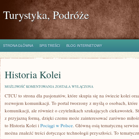
Turystyka, Podróże
STRONA GŁÓWNA
SPIS TREŚCI
BLOG INTERNETOWY
Historia Kolei
HISTORIA
MOŻLIWOŚĆ KOMENTOWANIA
ZOSTAŁA WYŁĄCZONA
KOLEI
CTCU to strona dla pasjonatów, które skupia się na świecie kolei ora
rozwojem komunikacji. To portal tworzony z myślą o osobach, które i
komunikacji, ale również o czytelnikach szukających ciekawostek. S
z przyjazną formą, dzięki czemu może zainteresować zarówno miłoś
to Historia Kolei i
Pociągi w Polsce
. Główną osią tematyczną serwisu 
można znaleźć treści dotyczące technologii przyszłości. To tematyc