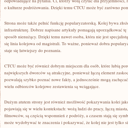
odpowiadające na pytania. Ci, którzy wolą czytać dla przyjemności, 
o kulturze podróżowania. Dzięki temu CTCU może być zarówno po
Strona może także pełnić funkcję popularyzatorską. Kolej bywa zło
infrastrukturę. Dobrze napisane artykuły pomagają uporządkować tę 
sposób nienużący. Dzięki temu nawet osoba, która nie jest specjalis
się linia kolejowa od magistrali. To ważne, ponieważ dobra populary
staje się łatwiejszy do poznania.
CTCU może być również dobrym miejscem dla osób, które lubią poró
największych dworców są atrakcyjne, ponieważ łączą element zaskocz
pozwalają szybko poznać nowe fakty, a jednocześnie mogą zachęcać 
wielu odbiorców kolejowe zestawienia są wciągające.
Dużym atutem strony jest również możliwość pokazywania kolei jako
pojawiają się w wielu kontekstach: wożą ludzi do pracy, łączą miasta
filmowców, są częścią wspomnień z podróży, a czasem stają się s
może wydobywać te znaczenia i pokazywać, że kolej nie jest tylko si