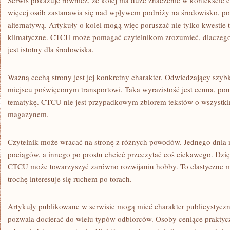
Serwis pokazuje również, że kolej ma duże znaczenie w kontekście e
więcej osób zastanawia się nad wpływem podróży na środowisko, poci
alternatywą. Artykuły o kolei mogą więc poruszać nie tylko kwestie t
klimatyczne. CTCU może pomagać czytelnikom zrozumieć, dlaczego
jest istotny dla środowiska.
Ważną cechą strony jest jej konkretny charakter. Odwiedzający szyb
miejscu poświęconym transportowi. Taka wyrazistość jest cenna, po
tematykę. CTCU nie jest przypadkowym zbiorem tekstów o wszystki
magazynem.
Czytelnik może wracać na stronę z różnych powodów. Jednego dnia
pociągów, a innego po prostu chcieć przeczytać coś ciekawego. Dzię
CTCU może towarzyszyć zarówno rozwijaniu hobby. To elastyczne mi
trochę interesuje się ruchem po torach.
Artykuły publikowane w serwisie mogą mieć charakter publicystycz
pozwala docierać do wielu typów odbiorców. Osoby ceniące praktycz