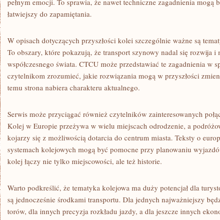
pełnym emocji. To sprawia, że nawet techniczne zagadnienia mogą 
łatwiejszy do zapamiętania.
W opisach dotyczących przyszłości kolei szczególnie ważne są temat
To obszary, które pokazują, że transport szynowy nadal się rozwija 
współczesnego świata. CTCU może przedstawiać te zagadnienia w s
czytelnikom zrozumieć, jakie rozwiązania mogą w przyszłości zmie
temu strona nabiera charakteru aktualnego.
Serwis może przyciągać również czytelników zainteresowanych połą
Kolej w Europie przeżywa w wielu miejscach odrodzenie, a podróżow
kojarzy się z możliwością dotarcia do centrum miasta. Teksty o europ
systemach kolejowych mogą być pomocne przy planowaniu wyjazd
kolej łączy nie tylko miejscowości, ale też historie.
Warto podkreślić, że tematyka kolejowa ma duży potencjał dla turys
są jednocześnie środkami transportu. Dla jednych najważniejszy bę
torów, dla innych precyzja rozkładu jazdy, a dla jeszcze innych eko