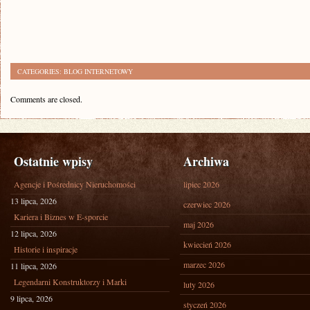
CATEGORIES:
BLOG INTERNETOWY
Comments are closed.
Ostatnie wpisy
Archiwa
Agencje i Pośrednicy Nieruchomości
lipiec 2026
13 lipca, 2026
czerwiec 2026
Kariera i Biznes w E-sporcie
maj 2026
12 lipca, 2026
kwiecień 2026
Historie i inspiracje
marzec 2026
11 lipca, 2026
Legendarni Konstruktorzy i Marki
luty 2026
9 lipca, 2026
styczeń 2026