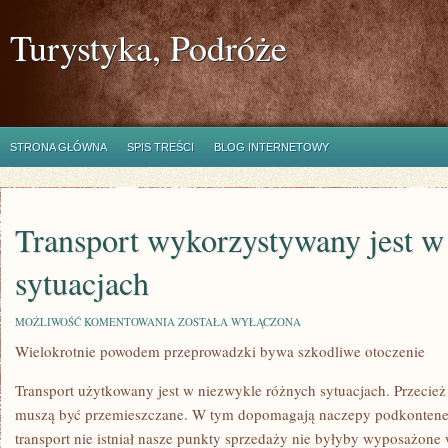
Turystyka, Podróże
STRONA GŁÓWNA
SPIS TREŚCI
BLOG INTERNETOWY
Transport wykorzystywany jest w
sytuacjach
TRANSPORT
MOŻLIWOŚĆ KOMENTOWANIA
ZOSTAŁA WYŁĄCZONA
WYKORZYSTYWANY
Wielokrotnie powodem przeprowadzki bywa szkodliwe otoczenie
JEST
W
BARDZO
Transport użytkowany jest w niezwykle różnych sytuacjach. Przecież
RÓŻNYCH
SYTUACJACH
muszą być przemieszczane. W tym dopomagają naczepy podkontener
transport nie istniał nasze punkty sprzedaży nie byłyby wyposażone 