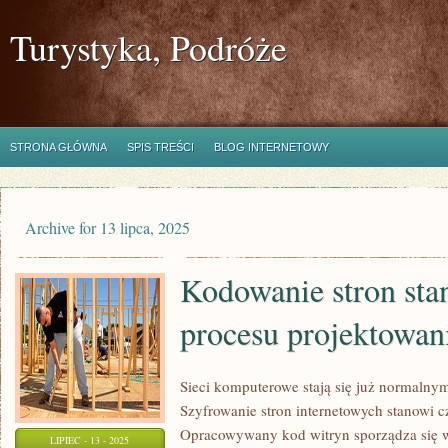
Turystyka, Podróże
STRONA GŁÓWNA
SPIS TREŚCI
BLOG INTERNETOWY
Archive for 13 lipca, 2025
Kodowanie stron sta
procesu projektowan
Sieci komputerowe stają się już normalny
Szyfrowanie stron internetowych stanowi c
Opracowywany kod witryn sporządza się w
LIPIEC - 13 - 2025