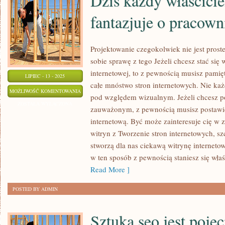
Dziś każdy właścicie
fantazjuje o pracown
Projektowanie czegokolwiek nie jest pros
sobie sprawę z tego Jeżeli chcesz stać się 
internetowej, to z pewnością musisz pamię
LIPIEC - 13 - 2025
całe mnóstwo stron internetowych. Nie każd
DZIŚ
MOŻLIWOŚĆ KOMENTOWANIA
pod względem wizualnym. Jeżeli chcesz p
KAŻDY
ZOSTAŁA WYŁĄCZONA
zauważonym, z pewnością musisz postawi
WŁAŚCICIEL
internetową. Być może zainteresuje cię w 
ZAKŁADU
witryn z Tworzenie stron internetowych, s
FANTAZJUJE
stworzą dla nas ciekawą witrynę interneto
O
w ten sposób z pewnością staniesz się właś
PRACOWNIKU
Read More ]
POSTED BY ADMIN
Sztuka seo jest poję