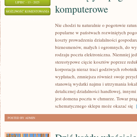
LIPIEC - 13 - 2025
komputerowe
NIE
MOŻLIWOŚĆ KOMENTOWANIA
CHODZI
ZOSTAŁA WYŁĄCZONA
Nie chodzi tu naturalnie o pogotowie ratun
TU
popularne w państwach rozwiniętych pog
BEZSPRZECZNIE
koszty prowadzenia działalności gospodarc
O
biznesmenów, małych i ogromnych, do wy
POGOTOWIE
rodzaju poczta elektroniczna. Niemniej jed
RATUNKOWE,
stereotypowe cięcie kosztów poprzez redu
ALE
korporacja nieraz traci godziwych robotni
O
wypłatach, zmniejsza również swoje przy
CORAZ
stanowią wydatki najmu i utrzymania loka
BARDZIEJ
detalicznej działalności handlowej, innym
POPULARNE
jest domena poczta w chmurze. Towar prag
W
schematycznego sklepu może okazać się
[
KRAJACH
POSTED BY ADMIN
ROZWINIĘTYCH
POGOTOWIE
KOMPUTEROWE