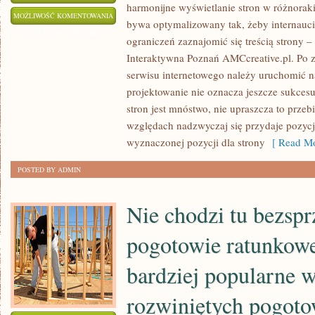
harmonijne wyświetlanie stron w różnoraki
KODOWANIE
MOŻLIWOŚĆ KOMENTOWANIA
bywa optymalizowany tak, żeby internauci
STRON
ZOSTAŁA WYŁĄCZONA
ograniczeń zaznajomić się treścią strony 
STANOWI
Interaktywna Poznań AMCcreative.pl. Po 
CZĘŚĆ
serwisu internetowego należy uruchomić 
PROCESU
projektowanie nie oznacza jeszcze sukcesu
PROJEKTOWANIA
stron jest mnóstwo, nie upraszcza to przeb
WITRYNY
względach nadzwyczaj się przydaje pozycj
wyznaczonej pozycji dla strony
[ Read Mo
POSTED BY ADMIN
Nie chodzi tu bezspr
pogotowie ratunkowe,
bardziej popularne w
rozwiniętych pogoto