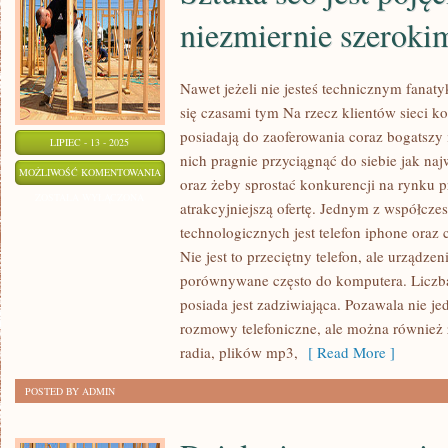
niezmiernie szeroki
Nawet jeżeli nie jesteś technicznym fanaty
się czasami tym Na rzecz klientów sieci 
posiadają do zaoferowania coraz bogatszy
LIPIEC - 13 - 2025
nich pragnie przyciągnąć do siebie jak na
SZTUKA
MOŻLIWOŚĆ KOMENTOWANIA
oraz żeby sprostać konkurencji na rynku p
SEO
ZOSTAŁA WYŁĄCZONA
atrakcyjniejszą ofertę. Jednym z współcze
JEST
technologicznych jest telefon iphone oraz 
POJĘCIEM
Nie jest to przeciętny telefon, ale urządze
O
porównywane często do komputera. Liczba f
NIEZMIERNIE
posiada jest zadziwiająca. Pozawala nie je
SZEROKIM
rozmowy telefoniczne, ale można również 
PRZESŁANIU
radia, plików mp3,
[ Read More ]
POSTED BY ADMIN