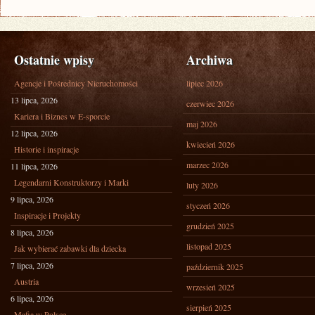
Ostatnie wpisy
Archiwa
Agencje i Pośrednicy Nieruchomości
lipiec 2026
13 lipca, 2026
czerwiec 2026
Kariera i Biznes w E-sporcie
maj 2026
12 lipca, 2026
kwiecień 2026
Historie i inspiracje
marzec 2026
11 lipca, 2026
Legendarni Konstruktorzy i Marki
luty 2026
9 lipca, 2026
styczeń 2026
Inspiracje i Projekty
grudzień 2025
8 lipca, 2026
listopad 2025
Jak wybierać zabawki dla dziecka
7 lipca, 2026
październik 2025
Austria
wrzesień 2025
6 lipca, 2026
sierpień 2025
Mafia w Polsce