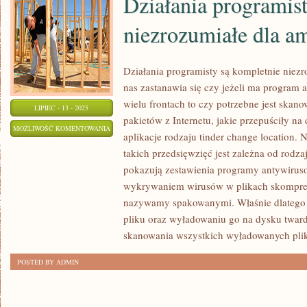
Działania programis
niezrozumiałe dla a
Działania programisty są kompletnie niezr
nas zastanawia się czy jeżeli ma program 
wielu frontach to czy potrzebne jest ska
LIPIEC - 13 - 2025
pakietów z Internetu, jakie przepuściły n
DZIAŁANIA
MOŻLIWOŚĆ KOMENTOWANIA
aplikacje rodzaju tinder change location.
PROGRAMISTY
ZOSTAŁA WYŁĄCZONA
takich przedsięwzięć jest zależna od rodza
SĄ
pokazują zestawienia programy antywiruso
KOMPLETNIE
wykrywaniem wirusów w plikach skompres
NIEZROZUMIAŁE
nazywamy spakowanymi. Właśnie dlatego 
DLA
pliku oraz wyładowaniu go na dysku twar
AMATORA
skanowania wszystkich wyładowanych plikó
POSTED BY ADMIN