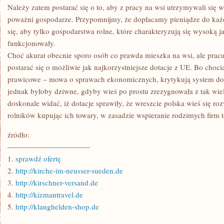
Należy zatem postarać się o to, aby z pracy na wsi utrzymywali się 
poważni gospodarze. Przypomnijmy, że dopłacamy pieniądze do każd
się, aby tylko gospodarstwa rolne, które charakteryzują się wysoką j
funkcjonowały.
Choć akurat obecnie sporo osób co prawda mieszka na wsi, ale prac
postarać się o możliwie jak najkorzystniejsze dotacje z UE. Bo choc
prawicowe – mowa o sprawach ekonomicznych, krytykują system dotac
jednak byłoby dziwne, gdyby wieś po prostu zrezygnowała z tak wie
doskonale widać, iż dotacje sprawiły, że wreszcie polska wieś się ro
rolników kupując ich towary, w zasadzie wspieranie rodzimych firm 
źródło:
———————————
1.
sprawdź ofertę
2.
http://kirche-im-neusser-sueden.de
3.
http://kirschner-versand.de
4.
http://kizmantravel.de
5.
http://klanghelden-shop.de