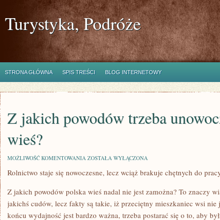
Turystyka, Podróże
STRONA GŁÓWNA
SPIS TREŚCI
BLOG INTERNETOWY
Z jakich powodów trzeba unowoc
wieś?
Z
MOŻLIWOŚĆ KOMENTOWANIA
ZOSTAŁA WYŁĄCZONA
JAKICH
Rolnictwo staje się nowoczesne, lecz wciąż brakuje chętnych do prac
POWODÓW
TRZEBA
UNOWOCZEŚNIAĆ
Z jakich powodów polska wieś nadal nie jest zamożna? To znaczy w
POLSKĄ
WIEŚ?
jakichś cudów, lecz fakty są takie, iż przeciętny mieszkaniec wsi nie
końcu wydajność jest bardzo ważna, trzeba postarać się o to, aby by