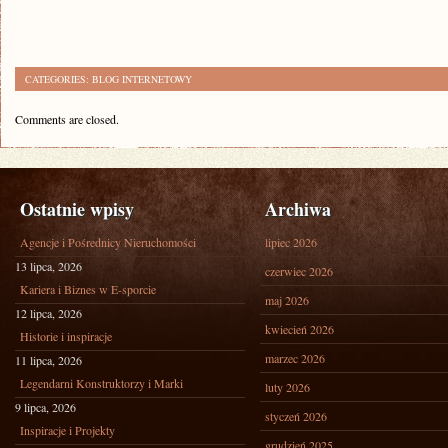
CATEGORIES:
BLOG INTERNETOWY
Comments are closed.
Ostatnie wpisy
Archiwa
Agencje i Pośrednicy Nieruchomości
lipiec 2026
13 lipca, 2026
czerwiec 2026
Kariera i Biznes w E-sporcie
maj 2026
12 lipca, 2026
kwiecień 2026
Historie i inspiracje
marzec 2026
11 lipca, 2026
Legendarni Konstruktorzy i Marki
luty 2026
9 lipca, 2026
styczeń 2026
Inspiracje i Projekty
grudzień 2025