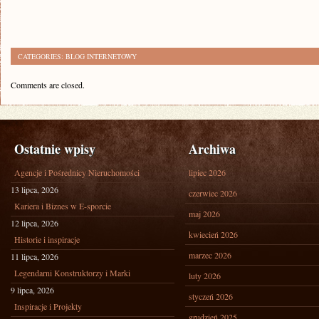
CATEGORIES:
BLOG INTERNETOWY
Comments are closed.
Ostatnie wpisy
Archiwa
Agencje i Pośrednicy Nieruchomości
lipiec 2026
13 lipca, 2026
czerwiec 2026
Kariera i Biznes w E-sporcie
maj 2026
12 lipca, 2026
kwiecień 2026
Historie i inspiracje
marzec 2026
11 lipca, 2026
Legendarni Konstruktorzy i Marki
luty 2026
9 lipca, 2026
styczeń 2026
Inspiracje i Projekty
grudzień 2025