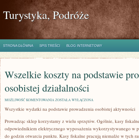
Turystyka, Podróże
STRONA GŁÓWNA
SPIS TREŚCI
BLOG INTERNETOWY
Wszelkie koszty na podstawie pr
osobistej działalności
WSZELKIE
MOŻLIWOŚĆ KOMENTOWANIA
ZOSTAŁA WYŁĄCZONA
KOSZTY
Wszystkie wydatki na podstawie prowadzenia osobistej aktywności
NA
PODSTAWIE
PROWADZENIA
Prowadząc sklep korzystamy z wielu sprzętów. Ogólnie, kasy fiskaln
OSOBISTEJ
DZIAŁALNOŚCI
odpowiednikiem elektrycznego wyposażenia wykorzystywanego w pra
do godzin otwarcia punktu. Kasy fiskalne pracują niemalże w tych 