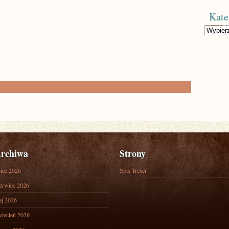
Kate
Kategorie
rchiwa
Strony
piec 2026
Spis Treści
erwiec 2026
j 2026
iecień 2026