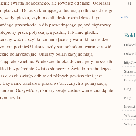
enie światła słonecznego, ale również odblaski. Odblaski
31
i płaskich. Do oczu kierującego docierają odbicia od drogi,
 wody, piasku, szyb, metali, deski rozdzielczej i tym
« lip
 każdego przeszkodą, a dla prowadzącego pojazd ciężarowy
lepiony przez połyskującą jezdnię lub inne gładkie
Rekl
zareagować na szybko zmieniające się warunki na drodze.
Odwiedź
przy tym podnieść luksus jazdy samochodem, warto sprawić
eczne polaryzacyjne. Okulary polaryzacyjne mają
Odwiedź
ją fale świetlne. W efekcie do oka dociera jedynie światło
http://w
ład bezpośrednie światło słoneczne. Światło rozchodzące
Sprawdź
ask, czyli światło odbite od różnych powierzchni, jest
Przeczyt
e. Używanie okularów przeciwsłonecznych z polaryzacją
Blog
ę autem. Oczywiście, okulary swoje zastosowanie znajdą nie
lnym użytku.
Blog
Internet
Witryna
Witryna