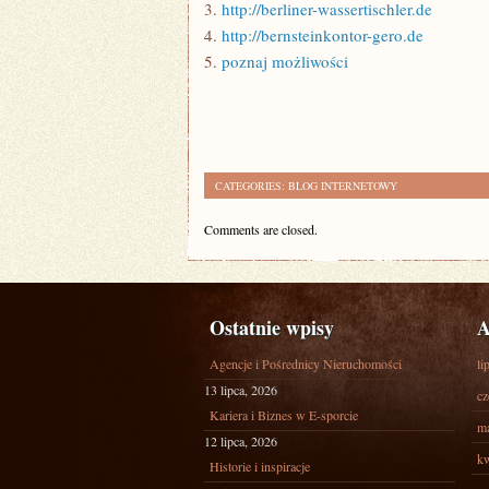
3.
http://berliner-wassertischler.de
4.
http://bernsteinkontor-gero.de
5.
poznaj możliwości
CATEGORIES:
BLOG INTERNETOWY
Comments are closed.
Ostatnie wpisy
A
Agencje i Pośrednicy Nieruchomości
li
13 lipca, 2026
cz
Kariera i Biznes w E-sporcie
ma
12 lipca, 2026
kw
Historie i inspiracje