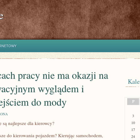
e
ERNETOWY
ach pracy nie ma okazji na
Kale
wacyjnym wyglądem i
ejściem do mody
P
ZONA
3
 są najlepsze dla kierowcy?
10
17
epsze do kierowania pojazdem? Kierując samochodem,
24