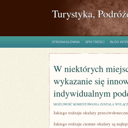
Turystyka, Podróż
STRONA GŁÓWNA
SPIS TREŚCI
BLOG INT
W niektórych miejsc
wykazanie się inno
indywidualnym pod
W
MOŻLIWOŚĆ KOMENTOWANIA
ZOSTAŁA WYŁĄC
NIEKTÓRYCH
Jakiego rodzaju okulary przeciwsłoneczne
MIEJSCACH
PRACY
NIE
Jakiego rodzaju ciemne okulary są najl
MA