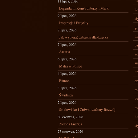
ma
11 lipca, 2026
Legendarni Konstruktorzy i Marki
lu
9 lipca, 2026
st
Inspiracje i Projekty
gr
8 lipca, 2026
li
Jak wybierać zabawki dla dziecka
7 lipca, 2026
pa
Austria
wr
6 lipca, 2026
si
Mafia w Polsce
li
4 lipca, 2026
Fitness
cz
3 lipca, 2026
ma
Świdnica
kw
2 lipca, 2026
ma
Środowisko i Zrównoważony Rozwój
lu
30 czerwca, 2026
Zielona Energia
st
27 czerwca, 2026
gr