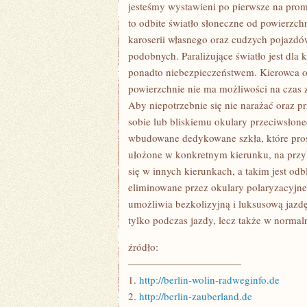
OKAZJI
jesteśmy wystawieni po pierwsze na promi
NA
to odbite światło słoneczne od powierzchn
WYKAZANIE
SIĘ
karoserii własnego oraz cudzych pojazdów,
INNOWACYJNYM
podobnych. Paraliżujące światło jest dla
WYGLĄDEM
I
ponadto niebezpieczeństwem. Kierowca oś
INDYWIDUALNYM
PODEJŚCIEM
powierzchnie nie ma możliwości na czas 
DO
Aby niepotrzebnie się nie narażać oraz 
MODY
sobie lub bliskiemu okulary przeciwsłon
wbudowane dedykowane szkła, które prostu
ułożone w konkretnym kierunku, na przyk
się w innych kierunkach, a takim jest odbl
eliminowane przez okulary polaryzacyjn
umożliwia bezkolizyjną i luksusową jazd
tylko podczas jazdy, lecz także w norma
źródło:
———————————
1.
http://berlin-wolin-radweginfo.de
2.
http://berlin-zauberland.de