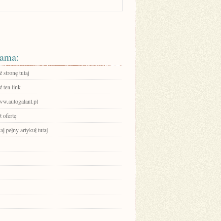
ama:
 stronę tutaj
 ten link
ww.autogalant.pl
 ofertę
aj pełny artykuł tutaj