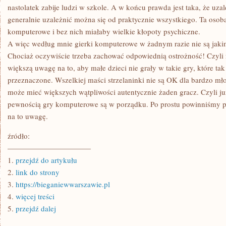
PIENIĄDZE?
nastolatek zabije ludzi w szkole. A w końcu prawda jest taka, że uzale
generalnie uzależnić można się od praktycznie wszystkiego. Ta osoba
komputerowe i bez nich miałaby wielkie kłopoty psychiczne.
A więc według mnie gierki komputerowe w żadnym razie nie są jaki
Chociaż oczywiście trzeba zachować odpowiednią ostrożność! Czyli
większą uwagę na to, aby małe dzieci nie grały w takie gry, które ta
przeznaczone. Wszelkiej maści strzelaninki nie są OK dla bardzo mł
może mieć większych wątpliwości autentycznie żaden gracz. Czyli j
pewnością gry komputerowe są w porządku. Po prostu powinniśmy po
na to uwagę.
źródło:
———————————
1.
przejdź do artykułu
2.
link do strony
3.
https://bieganiewwarszawie.pl
4.
więcej treści
5.
przejdź dalej