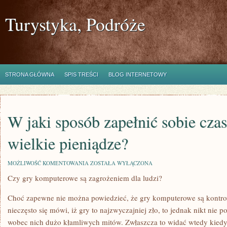
Turystyka, Podróże
STRONA GŁÓWNA
SPIS TREŚCI
BLOG INTERNETOWY
W jaki sposób zapełnić sobie czas
wielkie pieniądze?
W
MOŻLIWOŚĆ KOMENTOWANIA
ZOSTAŁA WYŁĄCZONA
JAKI
Czy gry komputerowe są zagrożeniem dla ludzi?
SPOSÓB
ZAPEŁNIĆ
SOBIE
Choć zapewne nie można powiedzieć, że gry komputerowe są kontrow
CZAS
ZA
nieczęsto się mówi, iż gry to najzwyczajniej zło, to jednak nikt nie po
NIEZBYT
wobec nich dużo kłamliwych mitów. Zwłaszcza to widać wtedy kiedy
WIELKIE