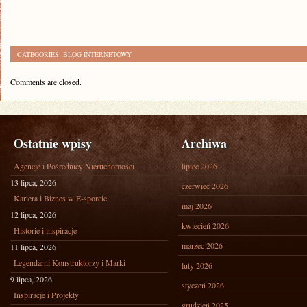
CATEGORIES:
BLOG INTERNETOWY
Comments are closed.
Ostatnie wpisy
Archiwa
Agencje i Pośrednicy Nieruchomości
lipiec 2026
13 lipca, 2026
czerwiec 2026
Kariera i Biznes w E-sporcie
maj 2026
12 lipca, 2026
kwiecień 2026
Historie i inspiracje
marzec 2026
11 lipca, 2026
Legendarni Konstruktorzy i Marki
luty 2026
9 lipca, 2026
styczeń 2026
Inspiracje i Projekty
grudzień 2025