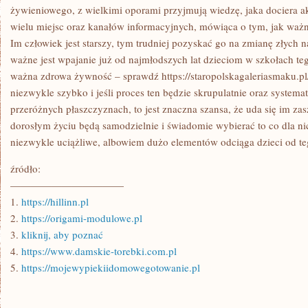
żywieniowego, z wielkimi oporami przyjmują wiedzę, jaka dociera ak
wielu miejsc oraz kanałów informacyjnych, mówiąca o tym, jak ważne
Im człowiek jest starszy, tym trudniej pozyskać go na zmianę złych
ważne jest wpajanie już od najmłodszych lat dzieciom w szkołach tego
ważna zdrowa żywność – sprawdź https://staropolskagaleriasmaku.pl
niezwykle szybko i jeśli proces ten będzie skrupulatnie oraz syste
przeróżnych płaszczyznach, to jest znaczna szansa, że uda się im za
dorosłym życiu będą samodzielnie i świadomie wybierać to co dla nic
niezwykle uciążliwe, albowiem dużo elementów odciąga dzieci od te
źródło:
———————————
1.
https://hillinn.pl
2.
https://origami-modulowe.pl
3.
kliknij, aby poznać
4.
https://www.damskie-torebki.com.pl
5.
https://mojewypiekiidomowegotowanie.pl