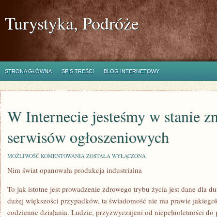
Turystyka, Podróże
STRONA GŁÓWNA
SPIS TREŚCI
BLOG INTERNETOWY
W Internecie jesteśmy w stanie zn
serwisów ogłoszeniowych
W
MOŻLIWOŚĆ KOMENTOWANIA
ZOSTAŁA WYŁĄCZONA
INTERNECIE
Nim świat opanowała produkcja industrialna
JESTEŚMY
W
STANIE
To jak istotne jest prowadzenie zdrowego trybu życia jest dane dla du
ZNALEŹĆ
SETKI
dużej większości przypadków, ta świadomość nie ma prawie jakiego
SERWISÓW
codzienne działania. Ludzie, przyzwyczajeni od niepełnoletności d
OGŁOSZENIOWYCH