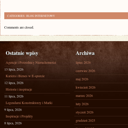
CATEGORIES:
BLOG INTERNETOWY
Comments are closed.
Ostatnie wpisy
Archiwa
Agencje i Pośrednicy Nieruchomości
lipiec 2026
13 lipca, 2026
czerwiec 2026
Kariera i Biznes w E-sporcie
maj 2026
12 lipca, 2026
kwiecień 2026
Historie i inspiracje
marzec 2026
11 lipca, 2026
Legendarni Konstruktorzy i Marki
luty 2026
9 lipca, 2026
styczeń 2026
Inspiracje i Projekty
grudzień 2025
8 lipca, 2026