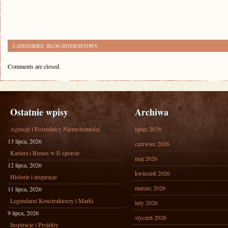
CATEGORIES:
BLOG INTERNETOWY
Comments are closed.
Ostatnie wpisy
Archiwa
Agencje i Pośrednicy Nieruchomości
lipiec 2026
13 lipca, 2026
czerwiec 2026
Kariera i Biznes w E-sporcie
maj 2026
12 lipca, 2026
kwiecień 2026
Historie i inspiracje
marzec 2026
11 lipca, 2026
Legendarni Konstruktorzy i Marki
luty 2026
9 lipca, 2026
styczeń 2026
Inspiracje i Projekty