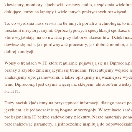
klawiatury, monitory, słuchawki, zestawy audio, urządzenia wielofun
dokujące, torby na laptopy i wiele innych praktycznych rozwiązań.
To, co wyróżnia nasz serwis na tle innych portali z technologią, to in
treściami merytorycznymi. Oprócz typowych specyfikacji spotkasz u
które wyjaśniają, na co uważać przy doborze akcesoriów. Dzięki n
dowiesz się m.in. jak porównywać procesory, jak dobrać monitor, a t
dobrej kondycji.
Wpisy o trendach w IT, które regularnie pojawiają się na Diprocon.pl
branży z szybko zmieniającymi się trendami. Prezentujemy wejście 
analizujemy oprogramowaniu, a także opisujemy najważniejsze wyda
temu Diprocon.pl jest czymś więcej niż sklepem, ale źródłem wiedzy 
świat IT.
Duży nacisk kładziemy na przystępność informacji, dlatego nasze po
językiem, ale jednocześnie są bogate w szczegóły. W rezultacie zaró
profesjonalista IT będzie zadowolony z lektury. Nasze materiały pom
przeanalizować parametry, a jednocześnie inspirują do odpowiedzi