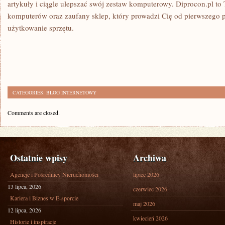
artykuły i ciągle ulepszać swój zestaw komputerowy. Diprocon.pl to
komputerów oraz zaufany sklep, który prowadzi Cię od pierwszego py
użytkowanie sprzętu.
CATEGORIES:
BLOG INTERNETOWY
Comments are closed.
Ostatnie wpisy
Archiwa
Agencje i Pośrednicy Nieruchomości
lipiec 2026
13 lipca, 2026
czerwiec 2026
Kariera i Biznes w E-sporcie
maj 2026
12 lipca, 2026
kwiecień 2026
Historie i inspiracje