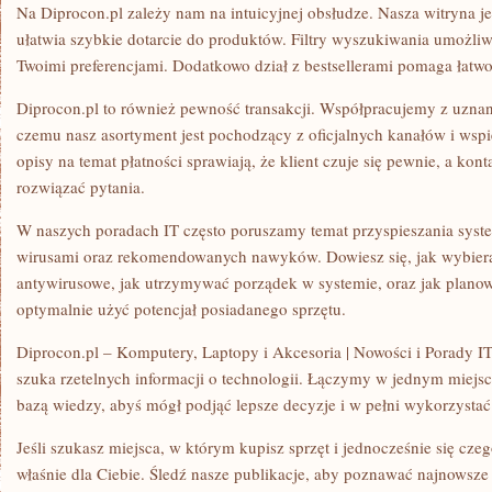
Na Diprocon.pl zależy nam na intuicyjnej obsłudze. Nasza witryna jes
ułatwia szybkie dotarcie do produktów. Filtry wyszukiwania umożliw
Twoimi preferencjami. Dodatkowo dział z bestsellerami pomaga łatwo 
Diprocon.pl to również pewność transakcji. Współpracujemy z uzna
czemu nasz asortyment jest pochodzący z oficjalnych kanałów i wspi
opisy na temat płatności sprawiają, że klient czuje się pewnie, a ko
rozwiązać pytania.
W naszych poradach IT często poruszamy temat przyspieszania syst
wirusami oraz rekomendowanych nawyków. Dowiesz się, jak wybie
antywirusowe, jak utrzymywać porządek w systemie, oraz jak planow
optymalnie użyć potencjał posiadanego sprzętu.
Diprocon.pl – Komputery, Laptopy i Akcesoria | Nowości i Porady IT
szuka rzetelnych informacji o technologii. Łączymy w jednym miejsc
bazą wiedzy, abyś mógł podjąć lepsze decyzje i w pełni wykorzystać 
Jeśli szukasz miejsca, w którym kupisz sprzęt i jednocześnie się cze
właśnie dla Ciebie. Śledź nasze publikacje, aby poznawać najnowsz