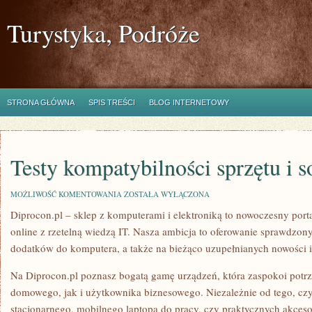
Turystyka, Podróże
STRONA GŁÓWNA
SPIS TREŚCI
BLOG INTERNETOWY
Testy kompatybilności sprzętu i s
TESTY
MOŻLIWOŚĆ KOMENTOWANIA
ZOSTAŁA WYŁĄCZONA
KOMPATYBILNOŚCI
Diprocon.pl – sklep z komputerami i elektroniką to nowoczesny port
SPRZĘTU
I
online z rzetelną wiedzą IT. Nasza ambicja to oferowanie sprawdzon
SOFTWARE’U
dodatków do komputera, a także na bieżąco uzupełnianych nowości i
Na Diprocon.pl poznasz bogatą gamę urządzeń, która zaspokoi pot
domowego, jak i użytkownika biznesowego. Niezależnie od tego, c
stacjonarnego, mobilnego laptopa do pracy, czy praktycznych akces