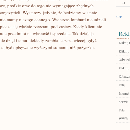
31
we, prędkie oraz do tego nie wymagające zbędnych
oręczycieli. Wystarczy jedynie, że będziemy w stanie
« lip
y nie mamy niczego cennego. Wtenczas lombard nie udzieli
piecza się właśnie rzeczami pod zastaw. Kiedy klient nie
Rekl
uje przedmiot na własność i sprzedaje. Tak działają
ie dzięki temu niekiedy zarabia jeszcze więcej, gdyż
Kliknij t
zą być opisywane wyższymi sumami, niż pożyczka.
Kliknij,
Odwiedź
Kliknij,
Zobacz 
Tutaj
Internet
Serwis
Tutaj
WWW