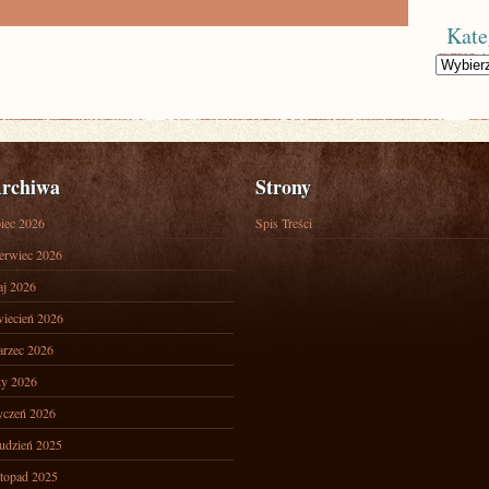
Kate
Kategorie
rchiwa
Strony
piec 2026
Spis Treści
erwiec 2026
j 2026
iecień 2026
rzec 2026
ty 2026
yczeń 2026
udzień 2025
stopad 2025