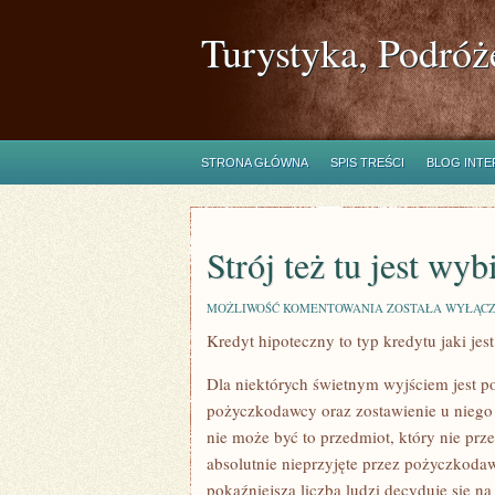
Turystyka, Podróż
STRONA GŁÓWNA
SPIS TREŚCI
BLOG INT
Strój też tu jest wyb
STRÓJ
MOŻLIWOŚĆ KOMENTOWANIA
ZOSTAŁA WYŁĄC
TEŻ
Kredyt hipoteczny to typ kredytu jaki je
TU
JEST
WYBITNIE
Dla niektórych świetnym wyjściem jest po
ISTOTNY
I
pożyczkodawcy oraz zostawienie u niego 
BARDZO
nie może być to przedmiot, który nie prz
absolutnie nieprzyjęte przez pożyczkoda
pokaźniejsza liczba ludzi decyduje się n