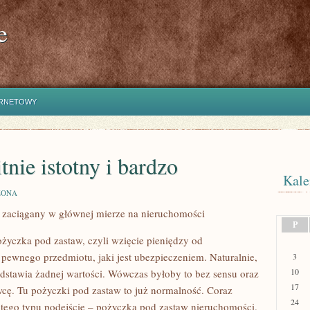
e
ERNETOWY
itnie istotny i bardzo
Kale
ZONA
st zaciągany w głównej mierze na nieruchomości
P
życzka pod zastaw, czyli wzięcie pieniędzy od
pewnego przedmiotu, jaki jest ubezpieczeniem. Naturalnie,
3
10
edstawia żadnej wartości. Wówczas byłoby to bez sensu oraz
17
wcę. Tu pożyczki pod zastaw to już normalność. Coraz
24
a tego typu podejście – pożyczka pod zastaw nieruchomości.