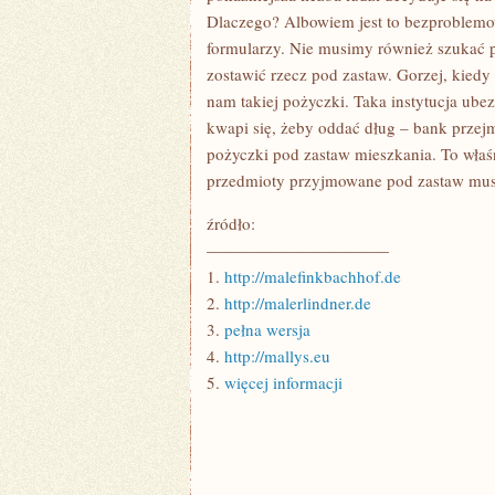
Dlaczego? Albowiem jest to bezproblemo
formularzy. Nie musimy również szukać p
zostawić rzecz pod zastaw. Gorzej, kied
nam takiej pożyczki. Taka instytucja ubez
kwapi się, żeby oddać dług – bank przejm
pożyczki pod zastaw mieszkania. To właśn
przedmioty przyjmowane pod zastaw mus
źródło:
———————————
1.
http://malefinkbachhof.de
2.
http://malerlindner.de
3.
pełna wersja
4.
http://mallys.eu
5.
więcej informacji