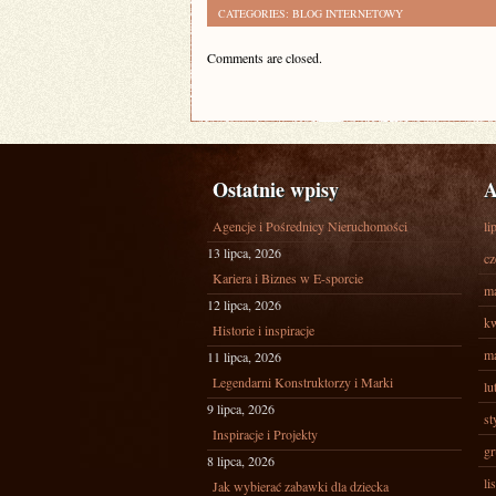
CATEGORIES:
BLOG INTERNETOWY
Comments are closed.
Ostatnie wpisy
A
Agencje i Pośrednicy Nieruchomości
li
13 lipca, 2026
cz
Kariera i Biznes w E-sporcie
ma
12 lipca, 2026
kw
Historie i inspiracje
ma
11 lipca, 2026
Legendarni Konstruktorzy i Marki
lu
9 lipca, 2026
st
Inspiracje i Projekty
gr
8 lipca, 2026
li
Jak wybierać zabawki dla dziecka