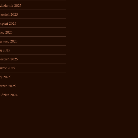
ździernik 2025
zesień 2025
erpień 2025
piec 2025
erwiec 2025
j 2025
iecień 2025
rzec 2025
ty 2025
yczeń 2025
udzień 2024