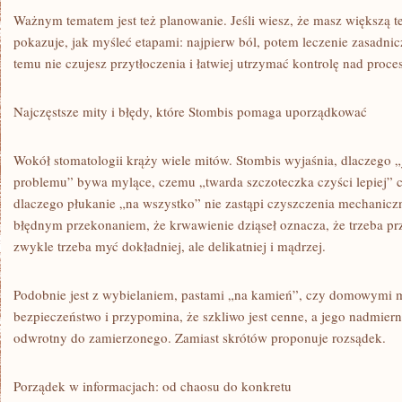
Ważnym tematem jest też planowanie. Jeśli wiesz, że masz większą t
pokazuje, jak myśleć etapami: najpierw ból, potem leczenie zasadnic
temu nie czujesz przytłoczenia i łatwiej utrzymać kontrolę nad proce
Najczęstsze mity i błędy, które Stombis pomaga uporządkować
Wokół stomatologii krąży wiele mitów. Stombis wyjaśnia, dlaczego „j
problemu” bywa mylące, czemu „twarda szczoteczka czyści lepiej” c
dlaczego płukanie „na wszystko” nie zastąpi czyszczenia mechaniczn
błędnym przekonaniem, że krwawienie dziąseł oznacza, że trzeba prz
zwykle trzeba myć dokładniej, ale delikatniej i mądrzej.
Podobnie jest z wybielaniem, pastami „na kamień”, czy domowymi m
bezpieczeństwo i przypomina, że szkliwo jest cenne, a jego nadmiern
odwrotny do zamierzonego. Zamiast skrótów proponuje rozsądek.
Porządek w informacjach: od chaosu do konkretu