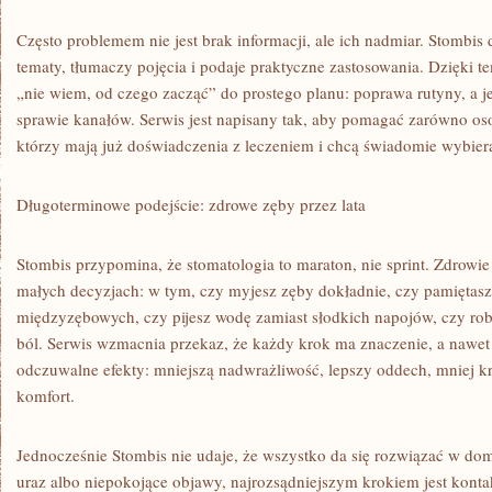
Często problemem nie jest brak informacji, ale ich nadmiar. Stombis dz
tematy, tłumaczy pojęcia i podaje praktyczne zastosowania. Dzięki t
„nie wiem, od czego zacząć” do prostego planu: poprawa rutyny, a je
sprawie kanałów. Serwis jest napisany tak, aby pomagać zarówno os
którzy mają już doświadczenia z leczeniem i chcą świadomie wybier
Długoterminowe podejście: zdrowe zęby przez lata
Stombis przypomina, że stomatologia to maraton, nie sprint. Zdrowie
małych decyzjach: w tym, czy myjesz zęby dokładnie, czy pamiętasz
międzyzębowych, czy pijesz wodę zamiast słodkich napojów, czy robi
ból. Serwis wzmacnia przekaz, że każdy krok ma znaczenie, a nawet 
odczuwalne efekty: mniejszą nadwrażliwość, lepszy oddech, mniej kr
komfort.
Jednocześnie Stombis nie udaje, że wszystko da się rozwiązać w dom
uraz albo niepokojące objawy, najrozsądniejszym krokiem jest konta