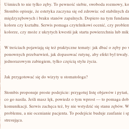
Uśmiech to nie tylko zęby. To pewność siebie, swoboda rozmowy, kom
Stombis opisuje, że estetyka zaczyna się od zdrowia: od stabilnych dz
międzyzębowych i braku stanów zapalnych. Dopiero na tym fundam
koloru czy kształtu. Serwis pomaga czytelnikowi ocenić, czy probl
kolorze, czy może z ukrytych kwestii jak starta powierzchnia lub mik
W treściach pojawiają się też praktyczne tematy: jak dbać o zęby po 
ponownych przebarwień, jak dopasować rutynę, aby efekt był trwały. 
jednorazowym zabiegiem, tylko częścią stylu życia.
Jak przygotować się do wizyty u stomatologa?
Stombis proponuje proste podejście: przygotuj listę objawów i pytań, 
co go nasila. Jeśli masz lęk, powiedz o tym wprost — to pomaga dob
komunikacji. Serwis zachęca też, by nie wstydzić się stanu zębów. W
problemu, a nie ocenianie pacjenta. To podejście buduje zaufanie i sp
stresująca.