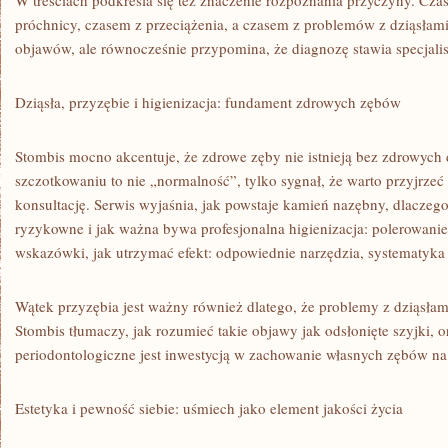
W treściach podkreśla się też znaczenie rozpoznania przyczyny. Cz
próchnicy, czasem z przeciążenia, a czasem z problemów z dziąsłami
objawów, ale równocześnie przypomina, że diagnozę stawia specjalis
Dziąsła, przyzębie i higienizacja: fundament zdrowych zębów
Stombis mocno akcentuje, że zdrowe zęby nie istnieją bez zdrowych 
szczotkowaniu to nie „normalność”, tylko sygnał, że warto przyjrzeć
konsultację. Serwis wyjaśnia, jak powstaje kamień nazębny, dlaczeg
ryzykowne i jak ważna bywa profesjonalna higienizacja: polerowanie
wskazówki, jak utrzymać efekt: odpowiednie narzędzia, systematyka 
Wątek przyzębia jest ważny również dlatego, że problemy z dziąsłami 
Stombis tłumaczy, jak rozumieć takie objawy jak odsłonięte szyjki, o
periodontologiczne jest inwestycją w zachowanie własnych zębów na 
Estetyka i pewność siebie: uśmiech jako element jakości życia