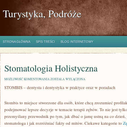
Turystyka, Podróże
STRONA GŁÓWNA
SPIS TREŚCI
BLOG INTERNETOWY
Stomatologia Holistyczna
STOMATOLOGIA
MOŻLIWOŚĆ KOMENTOWANIA
ZOSTAŁA WYŁĄCZONA
HOLISTYCZNA
STOMBIS – dentysta i dentystyka w praktyce oraz w poradach
Stombis to miejsce stworzone dla osób, które chcą zrozumieć profila
podejmować lepsze decyzje w temacie terapii zębów. To nie jest tyl
przemyślany przewodnik po tym, jak dbać o jamę ustną na co dzień, 
stomatologa i jak rozróżniać fakty od mitów. Ciekawe kategorie to
Zę