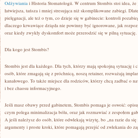
Odżywiania
i Historia Stomatologii. W centrum Stombis stoi idea, że 
łatwiejsza, tańsza i mniej stresująca niż skomplikowane zabiegi. Dlate
pielęgnacji, ale też o tym, co dzieje się w gabinecie: kontroli pozabi
dlaczego krwawiące dziąsła nie powinny być ignorowane, jak rozpoz
oraz kiedy zwykły dyskomfort może przerodzić się w pilną sytuację.
Dla kogo jest Stombis?
Stombis jest dla każdego. Dla tych, którzy mają spokojną sytuację i c
osób, które zmagają się z próchnicą, noszą retainer, rozważają implan
kanałowego. To także miejsce dla rodziców, którzy chcą zadbać o na
i bez chaosu informacyjnego.
Jeśli masz obawy przed gabinetem, Stombis pomaga je oswoić: opisuj
czym polega minimalizacja bólu, oraz jak rozmawiać z zespołem gabi
A jeśli należysz do osób, które odwlekają wizytę, bo „na razie da się 
argumenty i proste kroki, które pomagają przejść od zwlekania do z