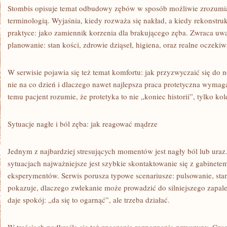
Stombis opisuje temat odbudowy zębów w sposób możliwie zrozumia
terminologią. Wyjaśnia, kiedy rozważa się nakład, a kiedy rekonstru
praktyce: jako zamiennik korzenia dla brakującego zęba. Zwraca uwa
planowanie: stan kości, zdrowie dziąseł, higiena, oraz realne oczeki
W serwisie pojawia się też temat komfortu: jak przyzwyczaić się do 
nie na co dzień i dlaczego nawet najlepsza praca protetyczna wymaga
temu pacjent rozumie, że protetyka to nie „koniec historii”, tylko ko
Sytuacje nagłe i ból zęba: jak reagować mądrze
Jednym z najbardziej stresujących momentów jest nagły ból lub uraz.
sytuacjach najważniejsze jest szybkie skontaktowanie się z gabinet
eksperymentów. Serwis porusza typowe scenariusze: pulsowanie, stan
pokazuje, dlaczego zwlekanie może prowadzić do silniejszego zapale
daje spokój: „da się to ogarnąć”, ale trzeba działać.