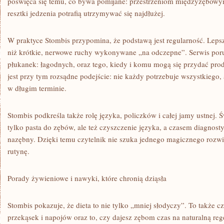
poświęca się temu, co bywa pomijane: przestrzeniom międzyzębowym
resztki jedzenia potrafią utrzymywać się najdłużej.
W praktyce Stombis przypomina, że podstawą jest regularność. Leps
niż krótkie, nerwowe ruchy wykonywane „na odczepne”. Serwis porus
płukanek: łagodnych, oraz tego, kiedy i komu mogą się przydać pr
jest przy tym rozsądne podejście: nie każdy potrzebuje wszystkiego, a
w długim terminie.
Stombis podkreśla także rolę języka, policzków i całej jamy ustnej. 
tylko pasta do zębów, ale też czyszczenie języka, a czasem diagnost
nazębny. Dzięki temu czytelnik nie szuka jednego magicznego rozwią
rutynę.
Porady żywieniowe i nawyki, które chronią dziąsła
Stombis pokazuje, że dieta to nie tylko „mniej słodyczy”. To także c
przekąsek i napojów oraz to, czy dajesz zębom czas na naturalną reg