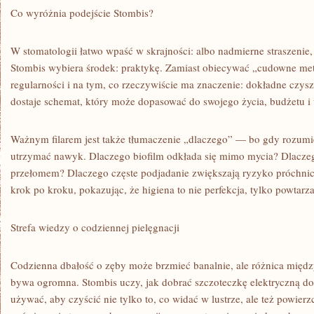
Co wyróżnia podejście Stombis?
W stomatologii łatwo wpaść w skrajności: albo nadmierne straszenie,
Stombis wybiera środek: praktykę. Zamiast obiecywać „cudowne meto
regularności i na tym, co rzeczywiście ma znaczenie: dokładne czysz
dostaje schemat, który może dopasować do swojego życia, budżetu i 
Ważnym filarem jest także tłumaczenie „dlaczego” — bo gdy rozumi
utrzymać nawyk. Dlaczego biofilm odkłada się mimo mycia? Dlaczego
przełomem? Dlaczego częste podjadanie zwiększają ryzyko próchnic
krok po kroku, pokazując, że higiena to nie perfekcja, tylko powtarz
Strefa wiedzy o codziennej pielęgnacji
Codzienna dbałość o zęby może brzmieć banalnie, ale różnica międz
bywa ogromna. Stombis uczy, jak dobrać szczoteczkę elektryczną do s
używać, aby czyścić nie tylko to, co widać w lustrze, ale też powier