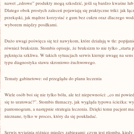
nawet „zdrowe” produkty mogą szkodzić, jeśli są bardzo kwaśne lub
Dlatego obok prostych zaleceń pojawiają się praktyczne triki: jak łąc
przekąski, jak mądrze korzystać z gum bez cukru oraz dlaczego woda
wyborem między posiłkami.
Dużo uwagi poświęca się też nawykom, które działają w tle: popijan
również bruksizm. Stombis opisuje, że bruksizm to nie tylko „starta 
pęknięcia szkliwa. W takich sytuacjach serwis kieruje uwagę na sens 
typu diagnostyka stawu skroniowo-żuchwowego.
Tematy gabinetowe: od przeglądu do planu leczenia
Wiele osób boi się nie tylko bólu, ale też niepewności: „co mi powied
się to uratować?”. Stombis tłumaczy, jak wygląda typowa ścieżka: w
pantomogram, a następnie strategia leczenia. Dzięki temu pacjent m
nieznane, tylko w proces, który da się poukładać.
Serwis wyjaśnia różnice między zabiegami: czym jest plomba, kiedy p