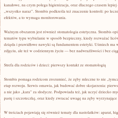
kanałowe, na czym polega higienizacja, oraz dlaczego czasem lepiej 
„wszystko naraz”. Stombis podkreśla też znaczenie kontroli: po lecze
efektów, a to wymaga monitorowania.
Ważnym obszarem jest również stomatologia estetyczna. Stombis opi
tematów typu wybielanie w sposób bezpieczny, kiedy rozważać licó
dziąsła i prawidłowe nawyki są fundamentem estetyki. Uśmiech ma w
zdjęciu, ale też w codziennym życiu — bez nadwrażliwości i bez ciąg
Strefa dla rodziców i dzieci: pierwszy kontakt ze stomatologią
Stombis pomaga rodzicom zrozumieć, że zęby mleczne to nie „tymc
etap rozwoju. Serwis omawia, jak budować dobre skojarzenia: pierws
a nie jako „kara” za słodycze. Podpowiada też, jak uczyć dziecko my
pastę i szczoteczkę, oraz kiedy zwracać uwagę na zęby wyrzynające 
W treściach pojawiają się również tematy dla nastolatków: aparat, hig