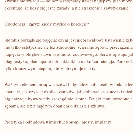
kwestia motywacji — bo bez współpracy nawet najlepszy plan może n
akcentuje, że liczy się jasne zasady, a nie straszenie i zawstydzanie.
Ortodoncja i zgryz: kiedy myśleć o korekcie?
Stombis porządkuje pojęcia: czym jest nieprawidłowe ustawienie z
nie tylko estetyczne, ale też zdrowotne: ścieranie zębów, przeciążenia
napięcia w obrębie stawu skroniowo-żuchwowego. Serwis opisuje, jak
diagnostyka, plan, aparat lub nakładki, a na końcu retencja. Podkreśla
tylko kluczowym etapem, który utrzymuje efekty.
Ważnym elementem są wskazówki higieniczne dla osób w trakcie lec
aparacie, jak czyścić okolice zamków, jak dobierać szczoteczki mię
higienizacja bywa wtedy szczególnie istotna. Dzięki temu ortodoncja 
zębami, ale też z mądrym dbaniem o dziąsła i szkliwo.
Protetyka i odbudowa uśmiechu: korony, mosty, implanty