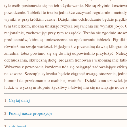
tyle osób postanawia się na ich użytkowanie. Nie są zbytnio koszto
powodzenie. Tabletki te trzeba jednakże zażywać regularnie i metody
wyniki w przykrótkim czasie. Dzięki nim odchudzanie będzie prędkie
tym tabletkom, można uniknąć ryzyka pojawienia się wyniku jo-jo. 
racjonalnie, zachowując przy tym rozsądek. Trzeba się zgodnie stoso
producentów, które są umieszczone na opakowaniu tabletek. Pigułki t
również ma swoje wartości. Pojedynek z przesadną dawką kilogramów
żmudna, toteż powinno się się do niej odpowiednio przyłożyć. Należy
odchudzania, skuteczną dietę, program trenowań i wspomaganie tab
Wówczas z pewnością każdemu uda się osiągnąć zadowalające efekty
na zawsze. Szczupła sylwetka będzie ciągnąć uwagę otoczenia, jedn
humor i da przekonanie o osobistej wartości. Dzięki temu człowiek je
ludzi, w wyższym stopniu życzliwy i łatwiej mu się nawiązuje nowe 
1.
Czytaj dalej
2.
Poznaj nasze propozycje
3.
spis tresci