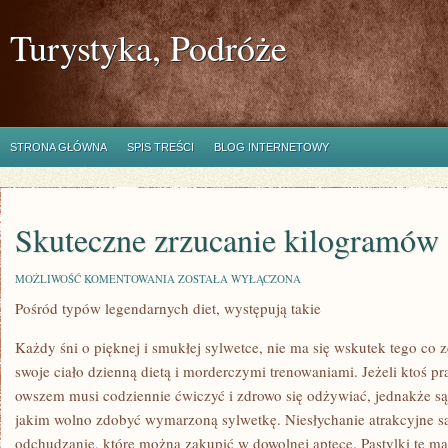
Turystyka, Podróże
STRONA GŁÓWNA
SPIS TREŚCI
BLOG INTERNETOWY
Skuteczne zrzucanie kilogramów
SKUTECZNE
MOŻLIWOŚĆ KOMENTOWANIA
ZOSTAŁA WYŁĄCZONA
ZRZUCANIE
Pośród typów legendarnych diet, występują takie
KILOGRAMÓW
Każdy śni o pięknej i smukłej sylwetce, nie ma się wskutek tego co 
swoje ciało dzienną dietą i morderczymi trenowaniami. Jeżeli ktoś pr
owszem musi codziennie ćwiczyć i zdrowo się odżywiać, jednakże są 
jakim wolno zdobyć wymarzoną sylwetkę. Niesłychanie atrakcyjne są w
odchudzanie, które można zakupić w dowolnej aptece. Pastylki te ma