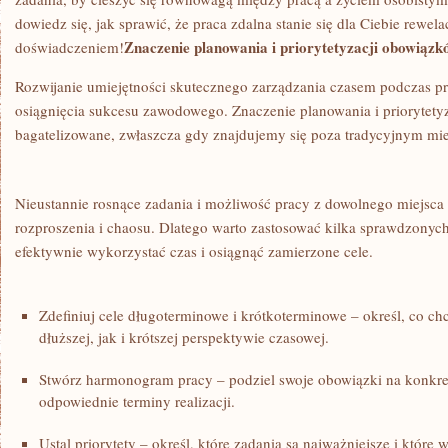
dowiedz się, jak sprawić, że praca zdalna stanie się dla Ciebie rewe
Znaczenie planowania i priorytetyzacji obowiązk
doświadczeniem!
Rozwijanie ⁤umiejętności skutecznego zarządzania czasem ​podczas pra
⁤osiągnięcia sukcesu ⁢zawodowego. ​Znaczenie planowania i priorytet
bagatelizowane, zwłaszcza gdy znajdujemy się poza tradycyjnym mi
Nieustannie rosnące zadania i możliwość pracy z dowolnego​ miejsca
rozproszenia i chaosu. ⁤Dlatego warto zastosować kilka sprawdzonych
efektywnie wykorzystać czas i osiągnąć zamierzone cele.
Zdefiniuj cele długoterminowe‌ i⁤ krótkoterminowe – określ, co ch
dłuższej,⁢ jak‌ i krótszej perspektywie czasowej.
Stwórz ⁣harmonogram pracy – podziel swoje obowiązki na⁣ konkret
odpowiednie terminy realizacji.
Ustal‍ priorytety – określ, które zadania‍ są najważniejsze i któ