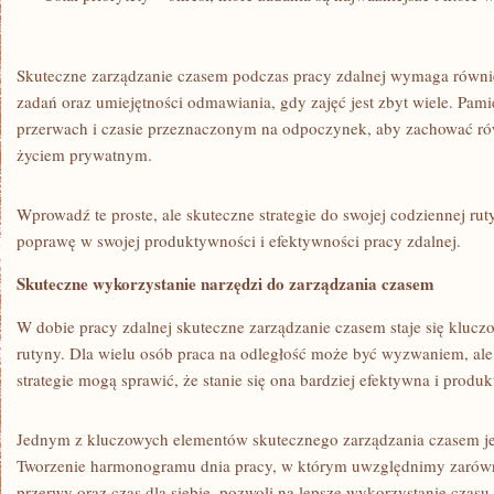
Skuteczne zarządzanie ⁤czasem podczas‍ pracy zdalnej wymaga równi
zadań oraz umiejętności odmawiania, gdy‌ zajęć jest‍ zbyt wiele. Pamię
przerwach ⁢i​ czasie przeznaczonym na odpoczynek, aby zachować 
życiem⁤ prywatnym.
Wprowadź te proste, ale skuteczne strategie do swojej ⁤codziennej r
poprawę w ⁢swojej produktywności i efektywności pracy zdalnej.
Skuteczne⁣ wykorzystanie narzędzi do zarządzania czasem
W dobie pracy‌ zdalnej skuteczne zarządzanie czasem staje się klu
rutyny. Dla wielu osób praca na odległość może być wyzwaniem, ale 
strategie ‍mogą sprawić, ⁤że stanie się ona bardziej efektywna i produ
Jednym​ z kluczowych elementów ⁤skutecznego zarządzania⁢ czasem j
Tworzenie harmonogramu dnia pracy, w którym uwzględnimy zarówn
przerwy oraz czas dla siebie, pozwoli na lepsze wykorzystanie czasu​