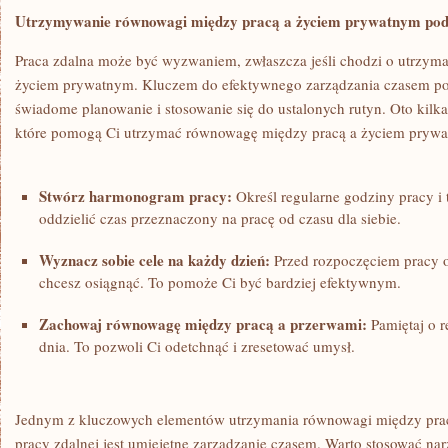
Utrzymywanie równowagi między pracą a życiem prywatnym ‍podc
Praca zdalna może być wyzwaniem,⁢ zwłaszcza jeśli chodzi o utrzym
życiem prywatnym. ​Kluczem do​ efektywnego zarządzania czasem pod
świadome‌ planowanie i⁤ stosowanie ‌się do ustalonych rutyn.⁣ Oto ki
które pomogą Ci utrzymać równowagę między pracą a życiem pryw
Stwórz harmonogram pracy:
‌Określ regularne godziny pracy i
oddzielić czas przeznaczony na pracę od czasu dla⁢ siebie.
Wyznacz sobie cele na każdy dzień:
Przed ​rozpoczęciem pracy o
⁢chcesz⁣ osiągnąć. To pomoże Ci być ‌bardziej efektywnym.
Zachowaj równowagę⁣ między pracą a przerwami:
Pamiętaj o r
‌dnia. To pozwoli Ci odetchnąć i zresetować umysł.
Jednym z kluczowych elementów utrzymania ‍równowagi między pra
pracy zdalnej‌ jest umiejętne⁣ zarządzanie czasem. Warto ⁢stosować nar