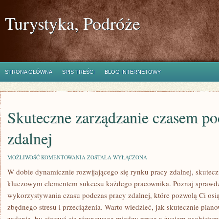
Turystyka, Podróże
STRONA GŁÓWNA
SPIS TREŚCI
BLOG INTERNETOWY
Skuteczne zarządzanie czasem po
zdalnej
SKUTECZNE
MOŻLIWOŚĆ KOMENTOWANIA
ZOSTAŁA WYŁĄCZONA
ZARZĄDZANIE
W dobie dynamicznie ‍rozwijającego się rynku pracy zdalnej, skutecz
CZASEM
PODCZAS
kluczowym elementem sukcesu każdego pracownika. ⁣Poznaj spraw
PRACY
ZDALNEJ
wykorzystywania ⁢czasu podczas⁢ pracy ⁤zdalnej, ‌które pozwolą⁤ Ci os
zbędnego stresu i przeciążenia. Warto wiedzieć, jak skutecznie plano
⁤zadania, by cieszyć się równowagą między pracą a życiem osobistym. 