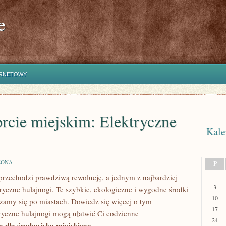
e
ERNETOWY
rcie miejskim: Elektryczne
Kale
ZONA
P
i przechodzi prawdziwą rewolucję, a jednym z najbardziej
3
yczne‍ hulajnogi. Te ⁢szybkie,⁣ ekologiczne i ⁢wygodne środki
10
zamy ⁢się po miastach.‌ Dowiedz się więcej⁤ o tym
17
ektryczne hulajnogi mogą ułatwić Ci codzienne
24
g⁤ dla środowiska miejskiego