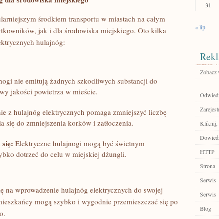
31
pularniejszym środkiem transportu w ⁢miastach na całym
« lip
żytkowników, jak i dla środowiska miejskiego. Oto kilka
ektrycznych hulajnóg:
Rekl
Zobacz 
jnogi nie emitują żadnych szkodliwych substancji do
awy jakości powietrza w mieście.
Odwiedź
Zarejest
ie z hulajnóg elektrycznych pomaga zmniejszyć liczbę
 się ‌do zmniejszenia korków i zatłoczenia.
Kliknij,
Dowiedz
 się:
Elektryczne hulajnogi mogą⁣ być ‌świetnym
HTTP
bko ⁢dotrzeć ‍do celu w miejskiej dżungli.
Strona
Serwis
się na wprowadzenie hulajnóg elektrycznych do swojej
Serwis
m mieszkańcy mogą szybko i⁤ wygodnie przemieszczać się​ po
Blog
o.