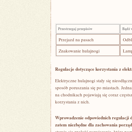
Przestrzegaj przepisów
Bądź‍ 
Przejazd na pasach
Odbl
Znakowanie hulajnogi
Lamp
Regulacje dotyczące korzystania‌ z elek
Elektryczne hulajnogi ‍stały się nieodłą
sposób ‌poruszania się ⁤po miastach. Jedn
na chodnikach pojawiają się coraz częsts
korzystania z nich.
Wprowadzenie odpowiednich regulacji d
zatem niezbędne dla zachowania porządk
starają​ się znaleźć rozwiązania, które p