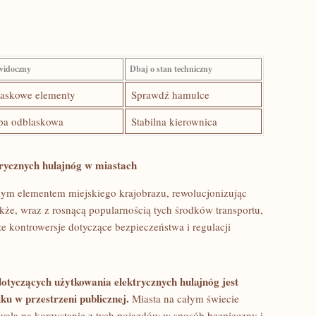
widoczny
Dbaj o stan techniczny
askowe elementy
Sprawdź hamulce
a odblaskowa
Stabilna kierownica
trycznych hulajnóg⁤ w miastach
cznym elementem miejskiego krajobrazu, rewolucjonizując
akże,⁤ wraz z rosnącą popularnością tych środków transportu,
ze kontrowersje dotyczące bezpieczeństwa i regulacji
otyczących użytkowania elektrycznych hulajnóg jest
u w przestrzeni publicznej.
Miasta na całym ​świecie
ozwolą na korzystanie z tych pojazdów w sposób bezpieczny⁣ i