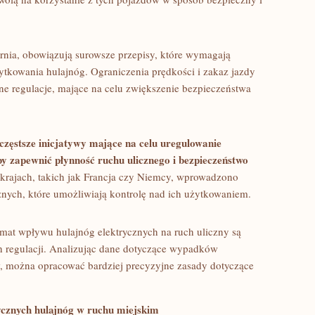
fornia, obowiązują surowsze przepisy, które wymagają
kowania hulajnóg. Ograniczenia prędkości i zakaz ​jazdy⁤
ne regulacje, mające na celu zwiększenie ‌bezpieczeństwa
częstsze inicjatywy mające na ‌celu uregulowanie
aby zapewnić płynność ruchu ulicznego i bezpieczeństwo
rajach,⁤ takich jak Francja czy ‌Niemcy, wprowadzono
nych, które umożliwiają ⁢kontrolę nad ich ​użytkowaniem.
mat wpływu hulajnóg elektrycznych na​ ruch uliczny są⁢
h regulacji.‌ Analizując⁣ dane dotyczące wypadków
można opracować bardziej precyzyjne⁢ zasady dotyczące
ycznych ‌hulajnóg w ruchu ‍miejskim