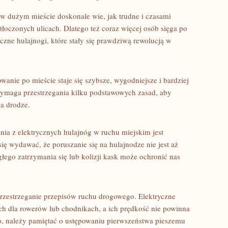
 w⁢ dużym mieście doskonale wie,‌ jak trudne i czasami
atłoczonych ulicach. Dlatego też coraz więcej osób sięga po
czne ‌hulajnogi,‍ które stały się ⁢prawdziwą‍ rewolucją w
nie po mieście staje się szybsze, wygodniejsze i bardziej‍
 wymaga przestrzegania kilku podstawowych zasad, aby
na drodze.
nia z elektrycznych hulajnóg w ⁣ruchu miejskim jest
ę wydawać, że poruszanie się na hulajnodze nie jest aż
łego zatrzymania się lub‌ kolizji kask może ochronić ⁢nas
 przestrzeganie przepisów ruchu drogowego. Elektryczne
ch dla rowerów lub chodnikach, a ich ‌prędkość nie powinna
o, należy pamiętać o ustępowaniu pierwszeństwa pieszemu