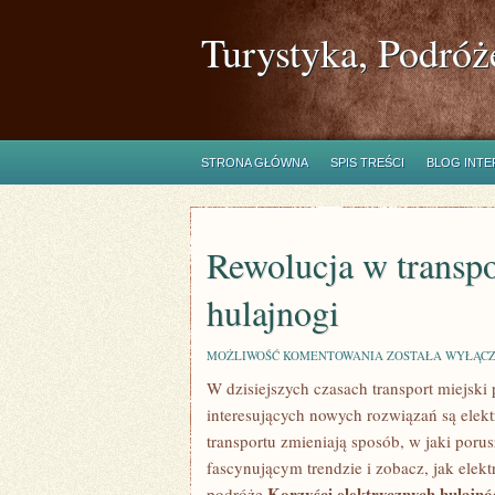
Turystyka, Podróż
STRONA GŁÓWNA
SPIS TREŚCI
BLOG INT
Rewolucja w transpo
hulajnogi
REWOLUCJA
MOŻLIWOŚĆ KOMENTOWANIA
ZOSTAŁA WYŁĄC
W
W ⁤dzisiejszych czasach transport miejsk
TRANSPORCIE
MIEJSKIM:
interesujących nowych rozwiązań są elektr
ELEKTRYCZNE
HULAJNOGI
transportu zmieniają sposób, ⁣w jaki porus
‌fascynującym ‍trendzie‌ i zobacz, jak el
Korzyści elektrycznych​ hulajnó
podróże.