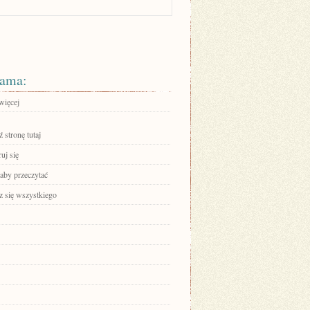
ama:
więcej
 stronę tutaj
ruj się
 aby przeczytać
 się wszystkiego