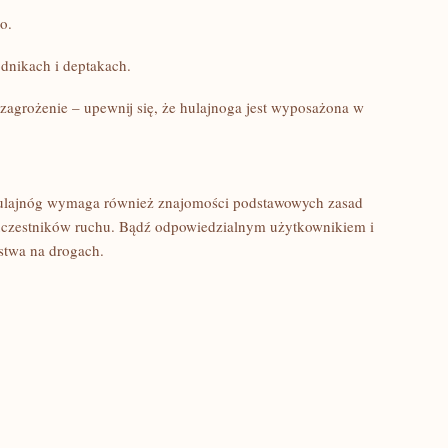
o.
odnikach i deptakach.
agrożenie – upewnij się, że ⁣hulajnoga jest wyposażona⁤ w
hulajnóg wymaga również znajomości podstawowych zasad
 uczestników ruchu. Bądź odpowiedzialnym użytkownikiem i
stwa na drogach.