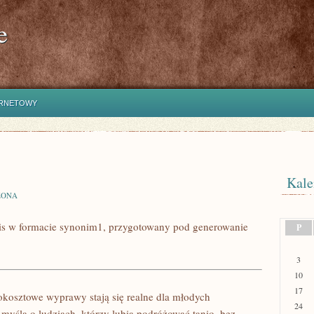
e
ERNETOWY
Kale
ZONA
pis w formacie synonim1, przygotowany pod generowanie
P
3
10
17
okosztowe wyprawy stają się realne dla młodych
24
myślą o ludziach, którzy lubią podróżować tanio, bez