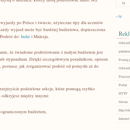
31
« lip
wyjazdy po Polsce i świecie, użyteczne tipy dla uczniów
 każdy wyjazd może być bardziej budżetowa, dopieszczona
Rekl
. Podróż do:
Indie
i Malezja.
Odwiedź
palmtre
owanie, że świadome podróżowanie z małym budżetem jest
ci lub stypendium. Dzięki szczegółowym poradnikom, opisom
Poznaj 
 poznasz, jak zorganizować podróż od pomysłu aż do
Odwiedź 
Przeczyt
Portal
rzejrzyście podzielone sekcje, które pomogą szybko
HTTP
h odkryjesz między innymi:
Strona
http://
z ograniczonym budżetem,
Internet