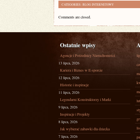
CATEGORIES:
BLOG INTERNETOWY
Comments are closed.
Ostatnie wpisy
A
Agencje i Pośrednicy Nieruchomości
li
13 lipca, 2026
cz
Kariera i Biznes w E-sporcie
ma
12 lipca, 2026
kw
Historie i inspiracje
ma
11 lipca, 2026
Legendarni Konstruktorzy i Marki
lu
9 lipca, 2026
st
Inspiracje i Projekty
gr
8 lipca, 2026
li
Jak wybierać zabawki dla dziecka
7 lipca, 2026
pa