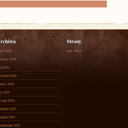
rchiwa
Strony
piec 2026
Spis Treści
erwiec 2026
j 2026
iecień 2026
rzec 2026
ty 2026
yczeń 2026
udzień 2025
stopad 2025
ździernik 2025