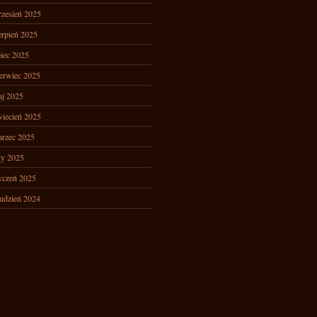
zesień 2025
erpień 2025
piec 2025
erwiec 2025
j 2025
iecień 2025
rzec 2025
ty 2025
yczeń 2025
udzień 2024