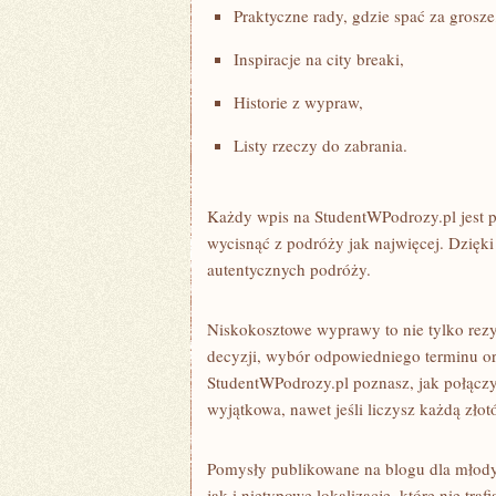
Praktyczne rady, gdzie spać za grosze
Inspiracje na city breaki,
Historie z wypraw,
Listy rzeczy do zabrania.
Każdy wpis na StudentWPodrozy.pl jest 
wycisnąć z podróży jak najwięcej. Dzięk
autentycznych podróży.
Niskokosztowe wyprawy to nie tylko rez
decyzji, wybór odpowiedniego terminu o
StudentWPodrozy.pl poznasz, jak połączyć
wyjątkowa, nawet jeśli liczysz każdą zło
Pomysły publikowane na blogu dla młody
jak i nietypowe lokalizacje, które nie tr