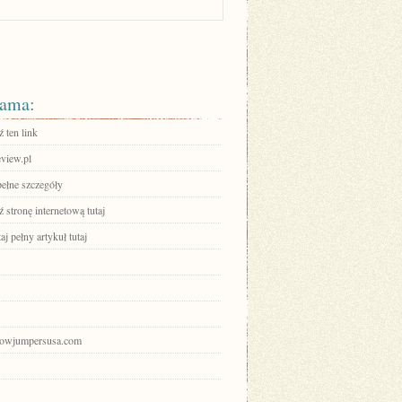
ama:
 ten link
eview.pl
pełne szczegóły
stronę internetową tutaj
aj pełny artykuł tutaj
showjumpersusa.com