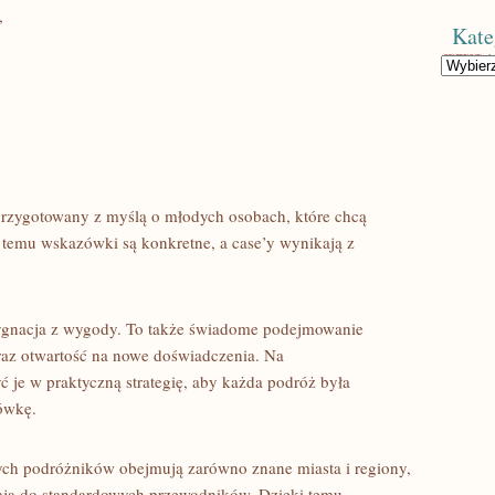
,
Kate
Kategorie
przygotowany z myślą o młodych osobach, które chcą
i temu wskazówki są konkretne, a case’y wynikają z
ygnacja z wygody. To także świadome podejmowanie
raz otwartość na nowe doświadczenia. Na
 je w praktyczną strategię, aby każda podróż była
tówkę.
ch podróżników obejmują zarówno znane miasta i regiony,
afiają do standardowych przewodników. Dzięki temu