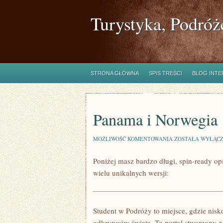
Turystyka, Podróż
STRONA GŁÓWNA
SPIS TREŚCI
BLOG INT
Panama i Norwegia
PANAMA
MOŻLIWOŚĆ KOMENTOWANIA
ZOSTAŁA WYŁĄC
I
NORWEGIA
Poniżej masz bardzo długi, spin-ready o
wielu unikalnych wersji:
Student w Podróży to miejsce, gdzie nisk
odkrywców świata. To portal stworzony z 