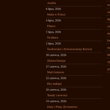
Austria
wr
6 lipca, 2026
si
Mafia w Polsce
li
4 lipca, 2026
Fitness
cz
3 lipca, 2026
ma
Świdnica
kw
2 lipca, 2026
ma
Środowisko i Zrównoważony Rozwój
lu
30 czerwca, 2026
Zielona Energia
st
27 czerwca, 2026
gr
Mali Geniusze
22 czerwca, 2026
Eko-makijaż
20 czerwca, 2026
Trendy i nowości
19 czerwca, 2026
Diety i Plany Żywieniowe