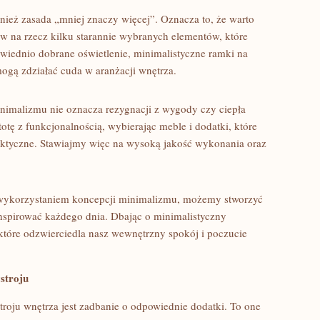
nież zasada „mniej znaczy ⁤więcej”. Oznacza to, że warto
w‍ na rzecz kilku starannie ⁤wybranych⁣ elementów, które
iednio dobrane oświetlenie,⁢ minimalistyczne ramki na⁢
mogą zdziałać cuda w ⁣aranżacji ‍wnętrza.
imalizmu‍ nie oznacza rezygnacji z wygody czy⁢ ciepła
 z funkcjonalnością, wybierając meble‌ i​ dodatki, ⁢które
praktyczne. Stawiajmy więc na wysoką jakość wykonania oraz
 wykorzystaniem koncepcji minimalizmu,​ możemy ‌stworzyć
inspirować każdego dnia. Dbając o‍ minimalistyczny
 które odzwierciedla nasz wewnętrzny spokój i ⁢poczucie
stroju
oju wnętrza jest zadbanie o odpowiednie dodatki. To⁣ one