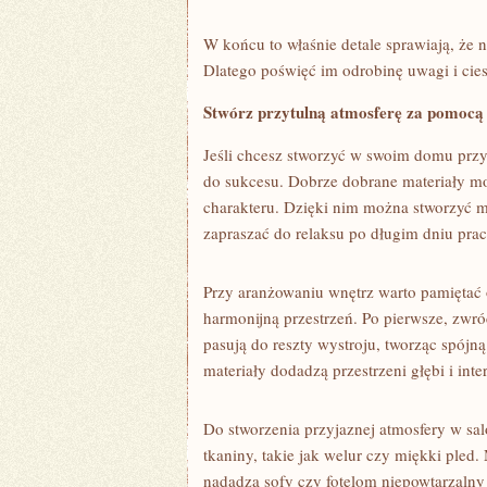
W końcu to ⁢właśnie detale sprawiają, że ‌
Dlatego poświęć‌ im odrobinę‍ uwagi i cies
Stwórz‍ przytulną ⁣atmosferę za pomocą
Jeśli chcesz stworzyć‍ w swoim ‌domu prz
do sukcesu. Dobrze ⁣dobrane ⁢materiały‌ m
charakteru. ‌Dzięki nim można stworzyć 
zapraszać do relaksu po długim dniu​ prac
Przy⁤ aranżowaniu wnętrz warto pamiętać
harmonijną⁢ przestrzeń. Po pierwsze, zwró
pasują ​do reszty wystroju, tworząc spójn
materiały ⁢dodadzą przestrzeni głębi i int
Do‍ stworzenia przyjaznej atmosfery w sa
tkaniny,⁣ takie jak welur ⁣czy miękki ple
nadadzą sofy czy fotelom niepowtarzalny 