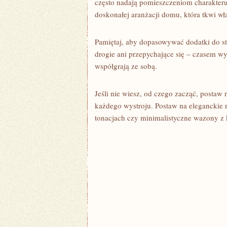
często⁤ nadają pomieszczeniom charakteru i
doskonałej aranżacji⁤ domu, która ‍tkwi wła
Pamiętaj, aby dopasowywać dodatki do sty
drogie ani przepychające się – czasem⁤ w
współgrają ze sobą.
Jeśli nie wiesz,⁢ od czego zacząć, postaw 
każdego wystroju. Postaw na eleganckie ra
tonacjach czy ⁢minimalistyczne wazony z⁢