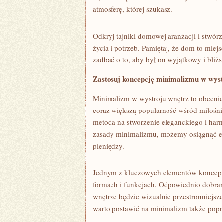
atmosferę, której szukasz.
Odkryj tajniki⁢ domowej aranżacji ⁤i stwór
życia i potrzeb. Pamiętaj, że ⁣dom to mie
zadbać o‌ to, aby był on ‍wyjątkowy i bli
Zastosuj ‌koncepcję minimalizmu ⁣w wys
Minimalizm w wystroju wnętrz to obecnie
coraz większą‍ popularność wśród miłośni
metoda⁤ na stworzenie eleganckiego i ha
zasady minimalizmu, możemy osiągnąć efe
‌pieniędzy.
Jednym z kluczowych elementów ⁤koncepcj
‍formach i funkcjach. ‍Odpowiednio dobran
wnętrze‌ będzie wizualnie przestronniejs
warto postawić na minimalizm także popr