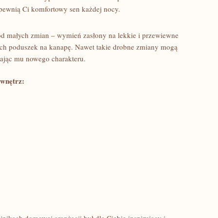
zapewnią⁣ Ci ⁣komfortowy sen każdej nocy.
j od małych zmian – wymień zasłony ⁣na lekkie i przewiewne
owych poduszek⁢ na kanapę. Nawet takie drobne⁢ zmiany mogą
dając mu nowego charakteru.
 wnętrz: