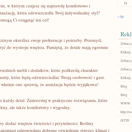
31
m, w ⁤którym czujesz się naprawdę​ komfortowo i
anżację, która odzwierciedla Twój indywidualny styl?
« lip
omogą ​Ci osiągnąć ten⁣ cel!
Rekl
którym określisz ⁤swoje preferencje i potrzeby. Przemyśl,
Zobacz 
łączyć do wystroju⁣ wnętrza. Pamiętaj, że detale mają ogromne
Kliknij,
Zobacz p
Zobacz p
ednich mebli i dodatków,⁢ które⁤ podkreślą ‍charakter
nty, które będą odzwierciedlać Twoją osobowość i⁢ gust.
Kliknij
właśnie one​ sprawią, że aranżacja‌ będzie⁣ wyjątkowa!
Blog
Blog
o każdy detal. Zainwestuj w praktyczne rozwiązania, ⁣które
WWW
iękny, ale także komfortowy i wygodny.
http://s
HTTP
aby dodać ⁤wnętrzu świeżości i przytulności. Rośliny
natomiast odpowiednio dobrane oświetlenie stworzy klimat i