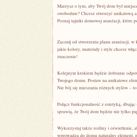
Marzysz o tym, aby Twój dom był ‌miejsce
swobodnie? Chcesz stworzyć unikatową ar
Poznaj tajniki domowej⁣ aranżacji, które p
Zacznij od ⁢stworzenia planu aranżacji, w 
jakie ⁤kolory, ⁣materiały⁢ i style chcesz w
znaczenie!
Kolejnym krokiem będzie⁣ dobranie ‌odpowi
Twojego domu. Postaw na unikatowe eleme
Nie bój się mieszania różnych stylów – to 
Połącz funkcjonalność z estetyką, dbając 
sprawią, że Twój dom będzie nie​ tylko p
Wykorzystaj także rośliny i oświetlenie, 
wprowadzą do domu⁣ naturalny⁢ element, ⁤