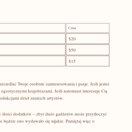
Cena
$20
$50
$15
ciedlać Twoje osobiste zainteresowania i pasje. Jeśli jesteś
 egzotycznymi krajobrazami. Jeśli natomiast interesuje Cię
produkcjami dzieł znanych artystów.
w​ ilości dodatków – zbyt dużo gadżetów może przytłoczyć
e będzie ono wydawało się nijakie. Pamiętaj więc o