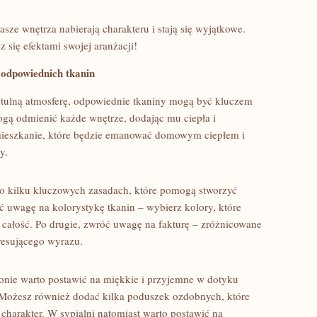
nasze wnętrza nabierają charakteru i stają⁤ się wyjątkowe.
z się efektami swojej aranżacji!
 odpowiednich tkanin
ytulną‌ atmosferę, odpowiednie​ tkaniny mogą być kluczem
ogą odmienić każde wnętrze, ​dodając mu ⁣ciepła i
mieszkanie, które będzie emanować domowym ciepłem​ i
y.
⁤ o kilku kluczowych zasadach, które pomogą stworzyć
ć uwagę na kolorystykę tkanin – wybierz ‍kolory, które
ą całość. Po​ drugie, zwróć uwagę na fakturę – zróżnicowane
eresującego ⁢wyrazu.
lonie ⁢warto postawić na miękkie i przyjemne w dotyku
d. Możesz również dodać kilka poduszek ⁢ozdobnych, które
charakter. W sypialni natomiast warto postawić ⁢na