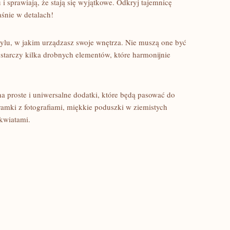
​ sprawiają, że⁤ stają się wyjątkowe. Odkryj tajemnicę
śnie⁣ w⁤ detalach!
lu, w jakim urządzasz ⁤swoje ‌wnętrza. Nie muszą one być
ystarczy kilka drobnych elementów, które harmonijnie
na proste i⁤ uniwersalne dodatki, które będą pasować⁤ do
mki z fotografiami, miękkie ⁢poduszki ⁢w ziemistych‍
 kwiatami.