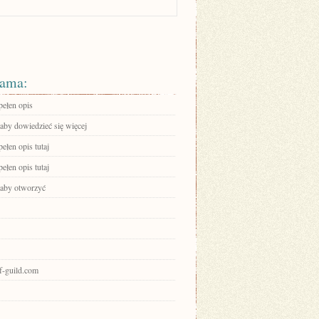
ama:
pełen opis
 aby dowiedzieć się więcej
ełen opis tutaj
ełen opis tutaj
, aby otworzyć
of-guild.com