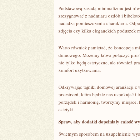
Podstawową zasadą ‍minimalizmu ⁤jest rów
zrezygnować z nadmiaru‌ ozdób i‌ bibelotó
nadadzą pomieszczeniu charakteru. Odpow
zdjęcia⁤ czy ‍kilka eleganckich‍ poduszek 
Warto również pamiętać, że koncepcja min
domowego. Możemy łatwo połączyć prostotę
nie tylko będą estetyczne, ale również⁣ 
komfort ⁤użytkowania.
Odkrywając ⁢tajniki domowej aranżacji z
przestrzeń, która będzie nas uspokajać i 
porządek i harmonię, ‌tworzymy ⁢miejsce,
estetyki.
Spraw, aby dodatki dopełniały całość wy
Świetnym sposobem na uzupełnienie ⁤wystr