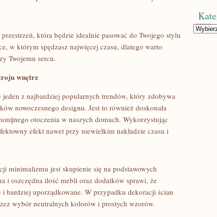
Kate
Kategorie
z przestrzeń, która będzie idealnie ⁢pasować do Twojego stylu⁤
jsce, w którym spędzasz najwięcej czasu, dlatego warto
ższy Twojemu sercu.
troju wnętrz
 jeden ⁣z najbardziej popularnych trendów, który zdobywa
ków nowoczesnego ‍designu. Jest to‌ również ‍doskonała
rmonijnego otoczenia ‍w naszych domach. Wykorzystując
ktowny efekt nawet przy niewielkim nakładzie czasu i
i minimalizmu jest skupienie się‍ na podstawowych
a ​i oszczędna ilość mebli​ oraz dodatków sprawi, że
ze ⁢i bardziej uporządkowane. W przypadku dekoracji ścian
zez wybór neutralnych kolorów ⁤i prostych⁣ wzorów.