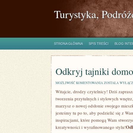
Turystyka, Podróż
STRONA GŁÓWNA
SPIS TREŚCI
BLOG INT
Odkryj tajniki domo
ODKRYJ
MOŻLIWOŚĆ KOMENTOWANIA
ZOSTAŁA WYŁĄC
TAJNIKI
Witajcie, drodzy czytelnicy! Dziś zapras
DOMOWEJ
ARANŻACJI!
tworzenia przytulnych i‌ stylowych‌ wnętrz,
marzysz o nowej odsłonie ⁢swojego ⁣mieszk
jesteśmy tu po ‌to,⁣ aby‍ podzielić⁣ się z
inspiracjami, które pomogą Wam stworzy
Odk
kreatywności i‌ wyrafinowanego stylu!