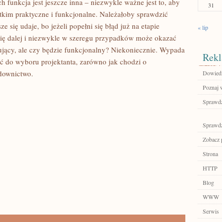
h funkcja jest jeszcze inna – niezwykle ważne jest to, aby
31
kim praktyczne i funkcjonalne. Należałoby sprawdzić
 się udaje, bo jeżeli popełni się błąd już na etapie
« lip
a się dalej i niezwykle w szeregu przypadków może okazać
sujący, ale czy będzie funkcjonalny? Niekoniecznie. Wypada
Rekl
 do wyboru projektanta, zarówno jak chodzi o
udownictwo.
Dowiedz
Poznaj 
Sprawdź
Sprawdź
Zobacz 
Strona
HTTP
Blog
WWW
Serwis