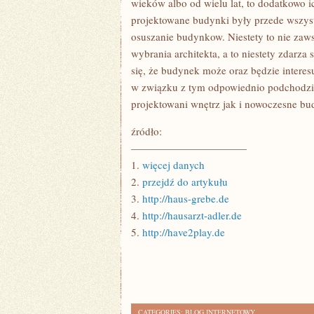
wieków albo od wielu lat, to dodatkowo ic
projektowane budynki były przede wszyst
osuszanie budynkow. Niestety to nie zawsze
wybrania architekta, a to niestety zdarz
się, że budynek może oraz będzie intere
w związku z tym odpowiednio podchodzić
projektowani wnętrz jak i nowoczesne b
źródło:
———————————
1.
więcej danych
2.
przejdź do artykułu
3.
http://haus-grebe.de
4.
http://hausarzt-adler.de
5.
http://have2play.de
CATEGORIES:
BLOG INTERNETOWY