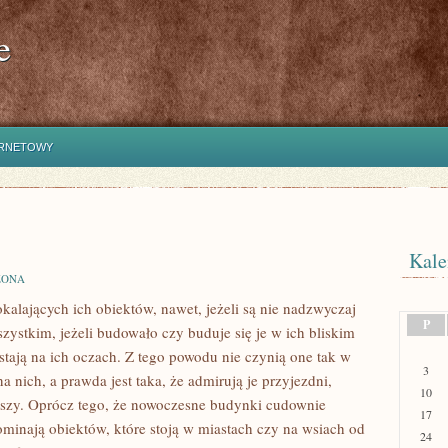
e
ERNETOWY
Kale
ZONA
kalających ich obiektów, nawet, jeżeli są nie nadzwyczaj
P
zystkim, jeżeli budowało czy buduje się je w ich bliskim
tają na ich oczach. Z tego powodu nie czynią one tak w
3
 nich, a prawda jest taka, że admirują je przyjezdni,
10
rwszy. Oprócz tego, że nowoczesne budynki cudownie
17
minają obiektów, które stoją w miastach czy na wsiach od
24