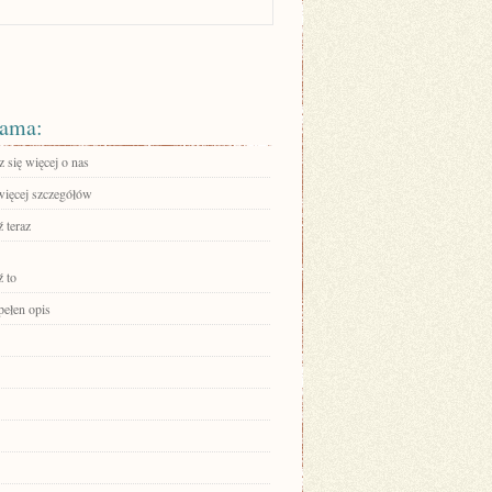
ama:
 się więcej o nas
więcej szczegółów
 teraz
 to
pełen opis