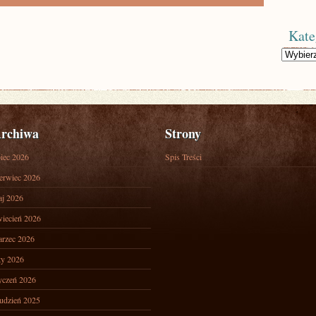
Kate
Kategorie
rchiwa
Strony
piec 2026
Spis Treści
erwiec 2026
j 2026
iecień 2026
rzec 2026
ty 2026
yczeń 2026
udzień 2025