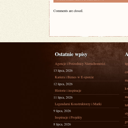
Comments are closed.
Ostatnie wpisy
A
Agencje i Pośrednicy Nieruchomości
li
13 lipca, 2026
cz
Kariera i Biznes w E-sporcie
ma
12 lipca, 2026
kw
Historie i inspiracje
ma
11 lipca, 2026
Legendarni Konstruktorzy i Marki
lu
9 lipca, 2026
st
Inspiracje i Projekty
gr
8 lipca, 2026