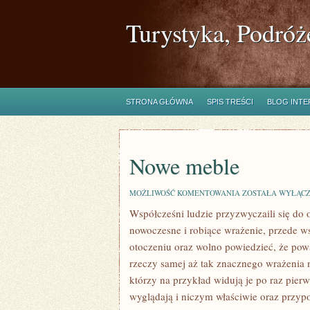
Turystyka, Podróż
STRONA GŁÓWNA
SPIS TREŚCI
BLOG INT
Nowe meble
NOWE
MOŻLIWOŚĆ KOMENTOWANIA
ZOSTAŁA WYŁĄC
MEBLE
Współcześni ludzie przyzwyczaili się do o
nowoczesne i robiące wrażenie, przede ws
otoczeniu oraz wolno powiedzieć, że pows
rzeczy samej aż tak znacznego wrażenia na
którzy na przykład widują je po raz pie
wyglądają i niczym właściwie oraz przypo