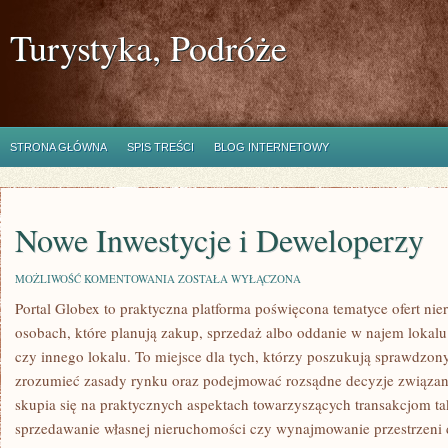
Turystyka, Podróże
STRONA GŁÓWNA
SPIS TREŚCI
BLOG INTERNETOWY
Nowe Inwestycje i Deweloperzy
NOWE
MOŻLIWOŚĆ KOMENTOWANIA
ZOSTAŁA WYŁĄCZONA
INWESTYCJE
Portal Globex to praktyczna platforma poświęcona tematyce ofert ni
I
DEWELOPERZY
osobach, które planują zakup, sprzedaż albo oddanie w najem lokal
czy innego lokalu. To miejsce dla tych, którzy poszukują sprawdzonyc
zrozumieć zasady rynku oraz podejmować rozsądne decyzje związan
skupia się na praktycznych aspektach towarzyszących transakcjom t
sprzedawanie własnej nieruchomości czy wynajmowanie przestrzeni do