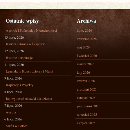
Ostatnie wpisy
Archiwa
Agencje i Pośrednicy Nieruchomości
lipiec 2026
13 lipca, 2026
czerwiec 2026
Kariera i Biznes w E-sporcie
maj 2026
12 lipca, 2026
kwiecień 2026
Historie i inspiracje
marzec 2026
11 lipca, 2026
Legendarni Konstruktorzy i Marki
luty 2026
9 lipca, 2026
styczeń 2026
Inspiracje i Projekty
grudzień 2025
8 lipca, 2026
listopad 2025
Jak wybierać zabawki dla dziecka
7 lipca, 2026
październik 2025
Austria
wrzesień 2025
6 lipca, 2026
sierpień 2025
Mafia w Polsce