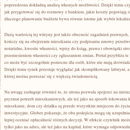
poprzedzona dokładną analizą własnych możliwości. Dzięki temu czy
jak przygotować się do rozmowy z bankiem, jakie koszty pojawiają s
dlaczego planowanie budżetu bywa równie istotne jak wybór lokaliza
Dużą wartością tej witryny jest także obecność zagadnień prawnych,
kończy się na obejrzeniu mieszkania czy podpisaniu umowy przedws
notarialne, kwestie własności, wpisy do ksiąg, prawa i obowiązki str
przeniesieniem własności czy zgłaszaniem zmian. Portal przybliża t
co może być szczególnie pomocne dla osób, które nie mają doświa
Dzięki temu rynek przestaje wyglądać jak skomplikowany labirynt, a
której można poruszać się z większą świadomością.
Na uwagę zasługuje również to, że strona pozwala spojrzeć na nieru
pryzmat potrzeb mieszkaniowych, ale też jako na sposób lokowania k
mieszkanie, dom czy działka są przede wszystkim miejscem do życia,
inwestycyjne. Globex pokazuje, że oba podejścia mogą się uzupełni
lepiej oceniać opłacalność różnych decyzji. W efekcie czytelnik moż
tylko jako na adres, ale też jako na kapitał, które wymaga odpowiednie