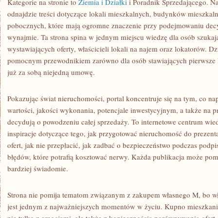
Kategorie na stronie to
Ziemia i Działki
i Poradnik Sprzedającego. Na
odnajdzie treści dotyczące lokali mieszkalnych, budynków mieszkaln
pobocznych, które mają ogromne znaczenie przy podejmowaniu decyz
wynajmie. Ta strona spina w jednym miejscu wiedzę dla osób szukają
wystawiających oferty, właścicieli lokali na najem oraz lokatorów. 
pomocnym przewodnikiem zarówno dla osób stawiających pierwsze kro
już za sobą niejedną umowę.
Pokazując świat nieruchomości, portal koncentruje się na tym, co n
wartości, jakości wykonania, potencjale inwestycyjnym, a także na p
decydują o powodzeniu całej sprzedaży. To internetowe centrum wi
inspiracje dotyczące tego, jak przygotować nieruchomość do prezenta
ofert, jak nie przepłacić, jak zadbać o bezpieczeństwo podczas pod
błędów, które potrafią kosztować nerwy. Każda publikacja może pomó
bardziej świadomie.
Strona nie pomija tematom związanym z zakupem własnego M, bo wła
jest jednym z najważniejszych momentów w życiu. Kupno mieszkania