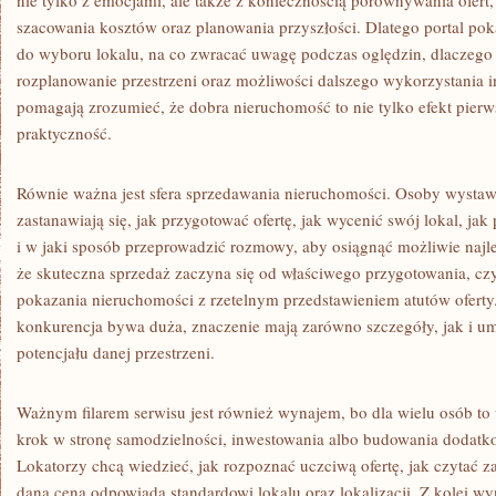
nie tylko z emocjami, ale także z koniecznością porównywania ofer
szacowania kosztów oraz planowania przyszłości. Dlatego portal pok
do wyboru lokalu, na co zwracać uwagę podczas oględzin, dlaczego 
rozplanowanie przestrzeni oraz możliwości dalszego wykorzystania in
pomagają zrozumieć, że dobra nieruchomość to nie tylko efekt pierw
praktyczność.
Równie ważna jest sfera sprzedawania nieruchomości. Osoby wystaw
zastanawiają się, jak przygotować ofertę, jak wycenić swój lokal, j
i w jaki sposób przeprowadzić rozmowy, aby osiągnąć możliwie najlep
że skuteczna sprzedaż zaczyna się od właściwego przygotowania, czy
pokazania nieruchomości z rzetelnym przedstawieniem atutów oferty
konkurencja bywa duża, znaczenie mają zarówno szczegóły, jak i u
potencjału danej przestrzeni.
Ważnym filarem serwisu jest również wynajem, bo dla wielu osób to 
krok w stronę samodzielności, inwestowania albo budowania dodatk
Lokatorzy chcą wiedzieć, jak rozpoznać uczciwą ofertę, jak czytać z
dana cena odpowiada standardowi lokalu oraz lokalizacji. Z kolei wy