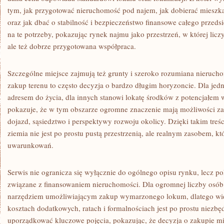
tym, jak przygotować nieruchomość pod najem, jak dobierać mieszk
oraz jak dbać o stabilność i bezpieczeństwo finansowe całego przeds
na te potrzeby, pokazując rynek najmu jako przestrzeń, w której liczy
ale też dobrze przygotowana współpraca.
Szczególne miejsce zajmują też grunty i szeroko rozumiana nieruc
zakup terenu to często decyzja o bardzo długim horyzoncie. Dla jedn
adresem do życia, dla innych stanowi lokatę środków z potencjałem w
pokazuje, że w tym obszarze ogromne znaczenie mają możliwości z
dojazd, sąsiedztwo i perspektywy rozwoju okolicy. Dzięki takim treś
ziemia nie jest po prostu pustą przestrzenią, ale realnym zasobem, k
uwarunkowań.
Serwis nie ogranicza się wyłącznie do ogólnego opisu rynku, lecz po
związane z finansowaniem nieruchomości. Dla ogromnej liczby osó
narzędziem umożliwiającym zakup wymarzonego lokum, dlatego wie
kosztach dodatkowych, ratach i formalnościach jest po prostu niezb
uporządkować kluczowe pojęcia, pokazując, że decyzja o zakupie m