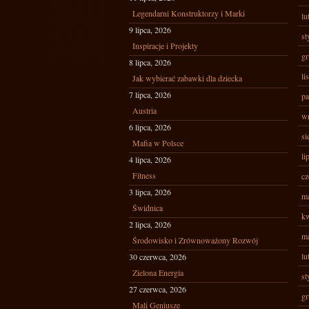
Legendarni Konstruktorzy i Marki
lu
9 lipca, 2026
st
Inspiracje i Projekty
gr
8 lipca, 2026
li
Jak wybierać zabawki dla dziecka
7 lipca, 2026
pa
Austria
wr
6 lipca, 2026
si
Mafia w Polsce
li
4 lipca, 2026
Fitness
cz
3 lipca, 2026
ma
Świdnica
kw
2 lipca, 2026
ma
Środowisko i Zrównoważony Rozwój
lu
30 czerwca, 2026
Zielona Energia
st
27 czerwca, 2026
gr
Mali Geniusze