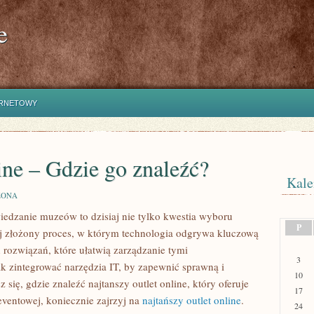
e
ERNETOWY
ine – Gdzie go znaleźć?
Kale
ZONA
edzanie muzeów to dzisiaj nie tylko kwestia wyboru
P
iej złożony proces, w którym technologia odgrywa kluczową
 rozwiązań, które ułatwią zarządzanie tymi
3
jak zintegrować narzędzia IT, by zapewnić sprawną i
10
 się, gdzie znaleźć najtanszy outlet online, który oferuje
17
eventowej, koniecznie zajrzyj na
najtańszy outlet online
.
24