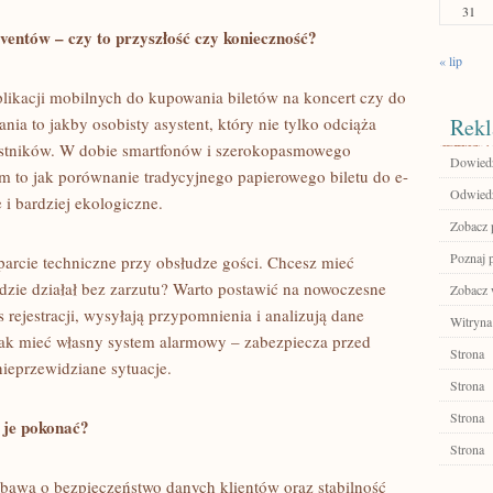
31
ventów – czy to przyszłość czy konieczność?
« lip
aplikacji mobilnych do kupowania biletów na koncert czy do
ia to jakby osobisty asystent, który nie tylko odciąża
Rekl
zestników. W dobie smartfonów i szerokopasmowego
Dowiedz
orm to jak porównanie tradycyjnego papierowego biletu do e-
Odwiedź 
 i bardziej ekologiczne.
Zobacz p
Poznaj 
parcie techniczne przy obsłudze gości. Chcesz mieć
dzie działał bez zarzutu? Warto postawić na nowoczesne
Zobacz 
 rejestracji, wysyłają przypomnienia i analizują dane
Witryna
jak mieć własny system alarmowy – zabezpiecza przed
Strona
ieprzewidziane sytuacje.
Strona
Strona
 je pokonać?
Strona
bawa o bezpieczeństwo danych klientów oraz stabilność