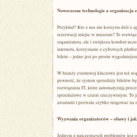
Nowoczesne technologie a organizacja e
Przykład? Kto z nas nie korzysta dziś z 
rezerwacji miejsc w muzeum? Te rozwiązan
organizatora, ale i zwiększa komfort uc
internetu, korzystanie z cyfrowych platf
biletu – jedno jest po prostu wygodniejsze
W branży eventowej kluczowe jest też ws
pewność, że system sprzedaży biletów bę
rozwiązania IT, które automatyzują proces
sprzedażowe w czasie rzeczywistym. To 
awariami i pozwala szybko reagować na n
Wyzwania organizatorów – obawy i jak
Jednym z najczęstszych problemów jest o