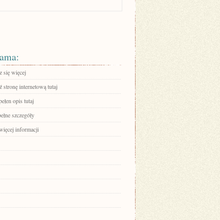
ama:
 się więcej
stronę internetową tutaj
ełen opis tutaj
pełne szczegóły
więcej informacji