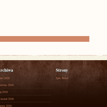
rchiwa
Strony
piec 2026
Spis Treści
erwiec 2026
j 2026
iecień 2026
rzec 2026