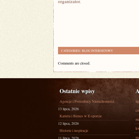
organizator.
CATEGORIES:
BLOG INTERNETOWY
Comments are closed.
Ostatnie wpisy
A
Agencje i Pośrednicy Nieruchomości
li
13 lipca, 2026
cz
Kariera i Biznes w E-sporcie
ma
12 lipca, 2026
kw
Historie i inspiracje
ma
11 lipca, 2026