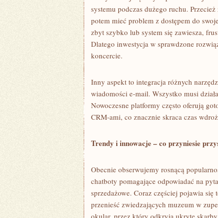
systemu podczas dużego ruchu. Przecież ż
potem mieć problem z dostępem do swojego
zbyt szybko lub system się zawiesza, fru
Dlatego inwestycja w sprawdzone rozwiąz
koncercie.
Inny aspekt to integracja różnych narzędz
wiadomości e-mail. Wszystko musi dział
Nowoczesne platformy często oferują got
CRM-ami, co znacznie skraca czas wdroże
Trendy i innowacje – co przyniesie przy
Obecnie obserwujemy rosnącą popularność
chatboty pomagające odpowiadać na pytan
sprzedażowe. Coraz częściej pojawia się 
przenieść zwiedzających muzeum w zupeł
okular, przez który odkryją ukryte skarb