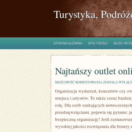
Turystyka, Podróż
STRONA GŁÓWNA
SPIS TREŚCI
BLOG INT
Najtańszy outlet onl
NAJTAŃSZY
MOŻLIWOŚĆ KOMENTOWANIA
ZOSTAŁA WYŁĄC
OUTLET
Organizacja wydarzeń, koncertów czy zwi
ONLINE
–
miejsca i artystów. To także coraz bardz
GDZIE
GO
rolę. Dla osób szukających nowoczesnych
ZNALEŹĆ?
przedsięwzięciami, pojawia się pytanie: 
bezpieczną organizację? Jeśli zastanawiasz
wysokiej jakości rozwiązania dla branży 