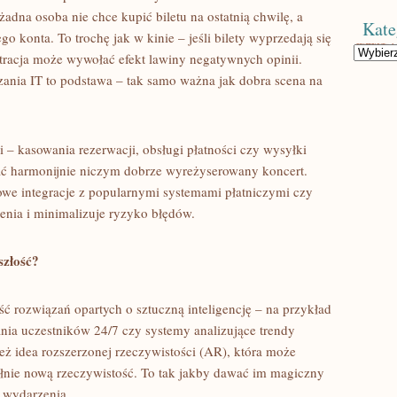
adna osoba nie chce kupić biletu na ostatnią chwilę, a
Kate
 konta. To trochę jak w kinie – jeśli bilety wyprzedają się
Kategorie
stracja może wywołać efekt lawiny negatywnych opinii.
ania IT to podstawa – tak samo ważna jak dobra scena na
i – kasowania rezerwacji, obsługi płatności czy wysyłki
ać harmonijnie niczym dobrze wyreżyserowany koncert.
owe integracje z popularnymi systemami płatniczymi czy
nia i minimalizuje ryzyko błędów.
szłość?
 rozwiązań opartych o sztuczną inteligencję – na przykład
ia uczestników 24/7 czy systemy analizujące trendy
też idea rozszerzonej rzeczywistości (AR), która może
nie nową rzeczywistość. To tak jakby dawać im magiczny
y wydarzenia.