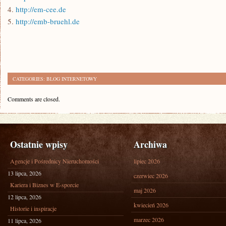
4.
http://em-cee.de
5.
http://emb-bruehl.de
CATEGORIES:
BLOG INTERNETOWY
Comments are closed.
Ostatnie wpisy
Archiwa
Agencje i Pośrednicy Nieruchomości
lipiec 2026
13 lipca, 2026
czerwiec 2026
Kariera i Biznes w E-sporcie
maj 2026
12 lipca, 2026
kwiecień 2026
Historie i inspiracje
marzec 2026
11 lipca, 2026