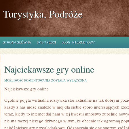
Turystyka, Podróże
STRONA GŁÓWNA
SPIS TREŚCI
BLOG INTERNETOWY
Najciekawsze gry online
NAJCIEKAWSZE
MOŻLIWOŚĆ KOMENTOWANIA
ZOSTAŁA WYŁĄCZONA
GRY
Najciekawsze gry online
ONLINE
Ogólnie pojęta wirtualna rozrywka stoi aktualnie na tak dobrym poz
każdy z nas może znaleźć w niej dla siebie sporo interesujących rzec
teraz, kiedy to internet dał nam w tej kwestii mnóstwo zupełnie now
nie ma raczej niczego dziwnego w tym, że obecnie tak ogromną popul
najróżniejsze gry przeglądarkowe. Odznaczają się one sporym zróżn