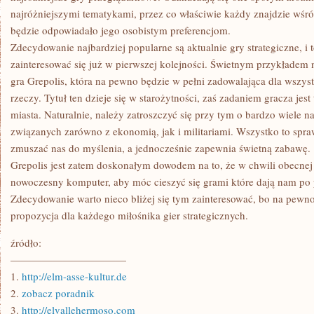
najróżniejszymi tematykami, przez co właściwie każdy znajdzie wśró
będzie odpowiadało jego osobistym preferencjom.
Zdecydowanie najbardziej popularne są aktualnie gry strategiczne, i 
zainteresować się już w pierwszej kolejności. Świetnym przykładem n
gra Grepolis, która na pewno będzie w pełni zadowalająca dla wszys
rzeczy. Tytuł ten dzieje się w starożytności, zaś zadaniem gracza jes
miasta. Naturalnie, należy zatroszczyć się przy tym o bardzo wiele na
związanych zarówno z ekonomią, jak i militariami. Wszystko to spraw
zmuszać nas do myślenia, a jednocześnie zapewnia świetną zabawę.
Grepolis jest zatem doskonałym dowodem na to, że w chwili obecnej 
nowoczesny komputer, aby móc cieszyć się grami które dają nam po 
Zdecydowanie warto nieco bliżej się tym zainteresować, bo na pewn
propozycja dla każdego miłośnika gier strategicznych.
źródło:
———————————
1.
http://elm-asse-kultur.de
2.
zobacz poradnik
3.
http://elvallehermoso.com