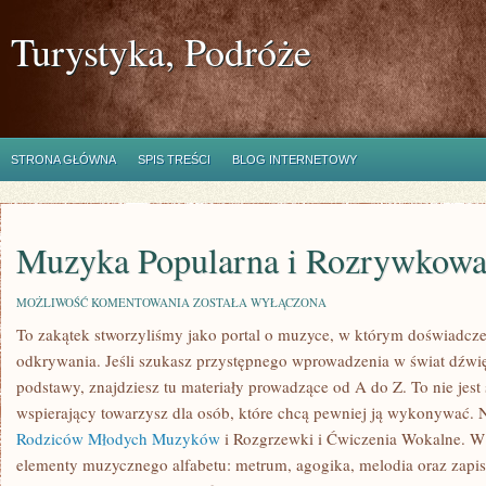
Turystyka, Podróże
STRONA GŁÓWNA
SPIS TREŚCI
BLOG INTERNETOWY
Muzyka Popularna i Rozrywkow
MUZYKA
MOŻLIWOŚĆ KOMENTOWANIA
ZOSTAŁA WYŁĄCZONA
POPULARNA
To zakątek stworzyliśmy jako portal o muzyce, w którym doświadczen
I
ROZRYWKOWA
odkrywania. Jeśli szukasz przystępnego wprowadzenia w świat dźw
podstawy, znajdziesz tu materiały prowadzące od A do Z. To nie jest
wspierający towarzysz dla osób, które chcą pewniej ją wykonywać. 
Rodziców Młodych Muzyków
i Rozgrzewki i Ćwiczenia Wokalne. W
elementy muzycznego alfabetu: metrum, agogika, melodia oraz zapi