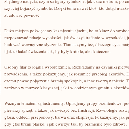
zbędnego nadęcia, czym są figury rytmiczne, jak czuć metrum, po co 
szybciej kojarzyć symbole. Dzięki temu nawet ktoś, kto dotąd uważał
zbudować pewność.
Dużo miejsca poświęcamy kształceniu słuchu, bo to klucz do swobo
rozpoznawać relacje wysokości, jak ćwiczyć trafianie w wysokości, 
budować wewnętrzne słyszenie. Tłumaczymy też, dlaczego systematy
i jak układać ćwiczenia tak, by były krótkie, ale skuteczne.
Osobny filar to logika współbrzmień. Rozkładamy na czynniki pierw
prowadzenia, a także pokazujemy, jak rozumieć przebieg akordów. D
czemu pewne połączenia brzmią spokojnie, a inne tworzą napięcie. T
zarówno w muzyce klasycznej, jak i w codziennym graniu z akordów
Ważnym tematem są instrumenty. Opisujemy grupy brzmieniowe, po
pierwszy sprzęt, a także jak ćwiczyć bez frustracji. Równolegle rozw
głosu, oddech przeponowy, barwa oraz ekspresja. Pokazujemy, jak p
gdy głos brzmi płasko, i jak ćwiczyć tak, by brzmienie było zdrowe.