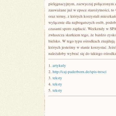
JAKIEŚ
pielęgnacyjnym, zazwyczaj połączonym 
BARDZO
zauważane już w epoce starożytności, to
oraz termy, z których korzystali mieszk
wyłącznie dla najbogatszych osób, podobn
czasami sporo zapłacić. Weekendy w SPA s
zwłaszcza skutkiem tego, że bardzo zysk
bielsko. W tego typu ośrodkach znajdują 
których jesteśmy w stanie korzystać. Jeże
należałoby wybrać się do takiego ośrodka,
1.
artykuly
2.
http://caj-paderborn.de/spis-tresci
3.
teksty
4.
teksty
5.
teksty