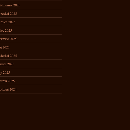
ździernik 2025
zesień 2025
erpień 2025
piec 2025
erwiec 2025
j 2025
iecień 2025
rzec 2025
ty 2025
yczeń 2025
udzień 2024