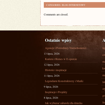
CATEGORIES:
BLOG INTERNETOWY
Comments are closed.
Ostatnie wpisy
A
Agencje i Pośrednicy Nieruchomości
li
13 lipca, 2026
cz
Kariera i Biznes w E-sporcie
ma
12 lipca, 2026
kw
Historie i inspiracje
ma
11 lipca, 2026
Legendarni Konstruktorzy i Marki
lu
9 lipca, 2026
st
Inspiracje i Projekty
gr
8 lipca, 2026
li
Jak wybierać zabawki dla dziecka