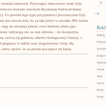
31
z wodolecznictwem. Porywające właściwości wody były
 wówczas bowiem starożytni Rzymianie budowali łaźnie
« lip
ańcy. Co prawda tego typu przyjemności przeznaczone były
ie jest zresztą dziś, bo za taki pobyt w ośrodku SPA trzeba
tają się niemniej jednak coraz bardziej atrakcyjne,
Rekl
ownie wpływają one na stan zdrowia – oto kosmetyka
Kliknij,
się zazwyczaj gabinety odnowy biologicznej i baseny, z
Przeczyt
li pragniesz w takim razie zregenerować swoje siły,
 który sprawi, że na pewno poczujesz się lepiej.
Dowiedz 
Dołącz t
Sprawdź
Strona
Tutaj
Serwis
Portal
Portal