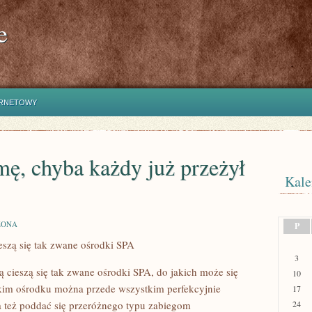
e
ERNETOWY
ę, chyba każdy już przeżył
Kale
ZONA
P
eszą się tak zwane ośrodki SPA
3
 cieszą się tak zwane ośrodki SPA, do jakich może się
10
akim ośrodku można przede wszystkim perfekcyjnie
17
a też poddać się przeróżnego typu zabiegom
24