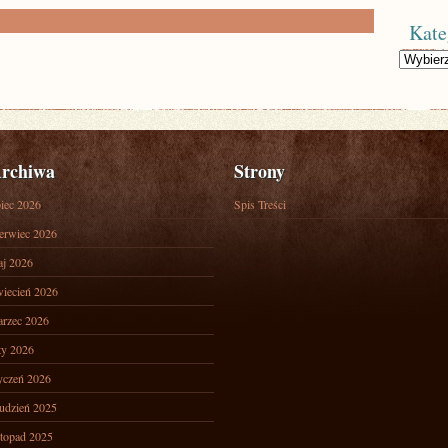
Kate
Kategorie
rchiwa
Strony
piec 2026
Spis Treści
erwiec 2026
j 2026
iecień 2026
rzec 2026
ty 2026
yczeń 2026
udzień 2025
stopad 2025