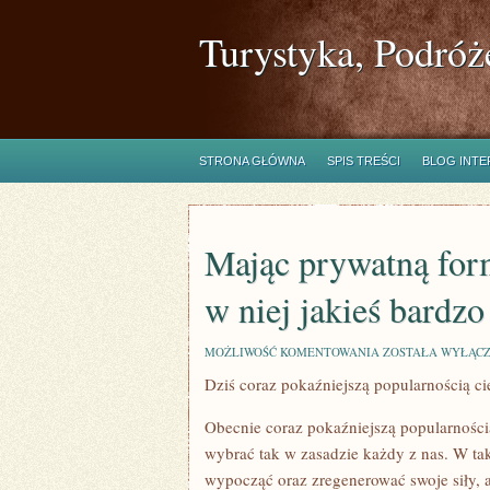
Turystyka, Podróż
STRONA GŁÓWNA
SPIS TREŚCI
BLOG INT
Mając prywatną form
w niej jakieś bardzo
MAJĄC
MOŻLIWOŚĆ KOMENTOWANIA
ZOSTAŁA WYŁĄC
PRYWATNĄ
Dziś coraz pokaźniejszą popularnością ci
FORMĘ,
CHYBA
KAŻDY
Obecnie coraz pokaźniejszą popularnością
JUŻ
PRZEŻYŁ
wybrać tak w zasadzie każdy z nas. W t
W
wypocząć oraz zregenerować swoje siły, 
NIEJ