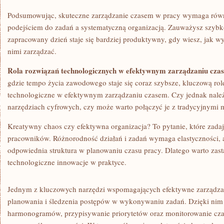
Podsumowując, skuteczne zarządzanie czasem w pracy wymaga rów
podejściem do zadań a systematyczną organizacją. Zauważysz szybko,
zapracowany dzień‌ staje​ się bardziej produktywny, gdy wiesz, jak wy
nimi zarządzać.
Rola rozwiązań technologicznych w efektywnym zarządzaniu cza
gdzie tempo ‍życia zawodowego staje się coraz szybsze, kluczową ro
⁤technologiczne w efektywnym zarządzaniu czasem. Czy jednak należ
narzędziach cyfrowych,⁣ czy może warto⁣ połączyć je z ‍tradycyjnymi
Kreatywny chaos‌ czy efektywna⁢ organizacja? To pytanie,⁤ które⁣ zada
pracowników. Różnorodność działań‌ i ‍zadań wymaga ‍elastyczności,‌ 
odpowiednia struktura w‌ planowaniu⁣ czasu‍ pracy. Dlatego⁤ warto zast
⁢technologiczne ⁣innowacje​ w praktyce.
Jednym z kluczowych narzędzi wspomagających ​efektywne zarządzan
planowania ‌i śledzenia postępów w​ wykonywaniu ⁣zadań. ⁤Dzięki nim 
harmonogramów, przypisywanie priorytetów⁣ oraz monitorowanie cza