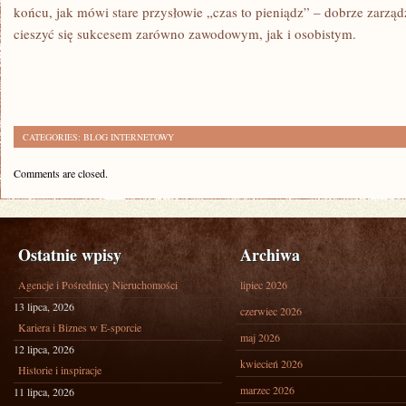
końcu, jak‍ mówi stare przysłowie „czas to ​pieniądz” –‌ dobrze zar
cieszyć się⁢ sukcesem‍ zarówno zawodowym, ⁣jak i osobistym.
CATEGORIES:
BLOG INTERNETOWY
Comments are closed.
Ostatnie wpisy
Archiwa
Agencje i Pośrednicy Nieruchomości
lipiec 2026
13 lipca, 2026
czerwiec 2026
Kariera i Biznes w E-sporcie
maj 2026
12 lipca, 2026
kwiecień 2026
Historie i inspiracje
marzec 2026
11 lipca, 2026