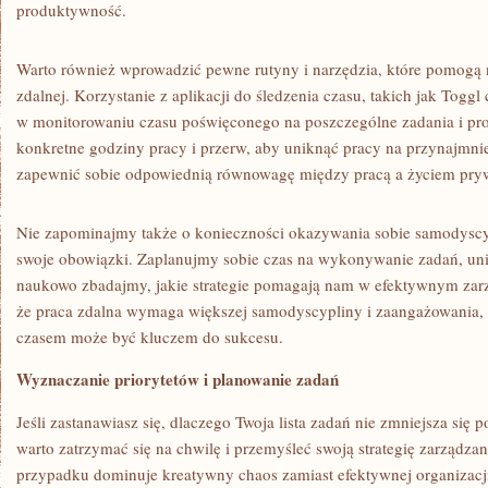
produktywność.
Warto również wprowadzić ⁢pewne rutyny i narzędzia, ⁤które pomogą 
zdalnej. Korzystanie​ z aplikacji ​do ⁤śledzenia czasu, takich jak Togg
w monitorowaniu czasu ⁢poświęconego na ⁤poszczególne ​zadania i proj
konkretne godziny pracy i⁤ przerw,⁢ aby‌ uniknąć pracy na przynajmnie
zapewnić sobie odpowiednią równowagę między pracą a⁢ życiem ‍pr
Nie ‌zapominajmy ⁢także o konieczności okazywania ‍sobie samodyscy
swoje obowiązki. Zaplanujmy sobie czas na ​wykonywanie zadań,⁣ un
naukowo ⁢zbadajmy, ⁤jakie⁣ strategie pomagają nam w efektywnym za
że praca zdalna ⁢wymaga większej samodyscypliny i zaangażowania, 
czasem ‌może być kluczem ⁤do sukcesu.
Wyznaczanie priorytetów i planowanie zadań
Jeśli zastanawiasz się, dlaczego Twoja lista ⁤zadań‌ nie zmniejsza się
⁣warto zatrzymać ​się na ⁢chwilę i przemyśleć swoją strategię zarzą
przypadku dominuje kreatywny chaos‍ zamiast efektywnej ‍organizacj