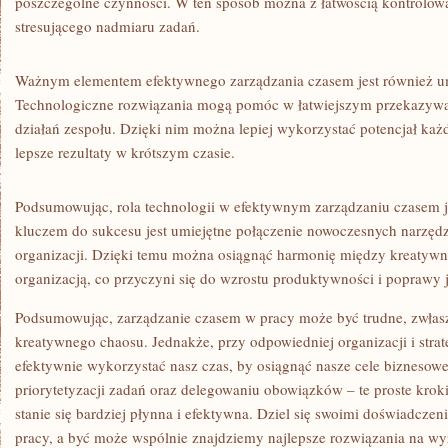
poszczególne czynności. W ten sposób można z ⁢łatwością kontrolowa
stresującego nadmiaru zadań.
Ważnym elementem efektywnego zarządzania czasem jest ⁤również u
Technologiczne rozwiązania mogą pomóc⁢ w⁢ łatwiejszym przekazywani
działań zespołu. Dzięki nim ⁢można lepiej​ wykorzystać potencjał ka
lepsze rezultaty w krótszym czasie.
Podsumowując, rola ‍technologii w efektywnym zarządzaniu czasem‍ je
kluczem do⁤ sukcesu jest umiejętne ⁣połączenie ⁤nowoczesnych narzęd
organizacji. Dzięki temu można⁤ osiągnąć harmonię między kreatyw
organizacją, co ⁤przyczyni się do wzrostu produktywności i poprawy ‌j
Podsumowując, zarządzanie⁤ czasem w ​pracy może być‌ trudne, zwła
kreatywnego chaosu. Jednakże,‍ przy⁣ odpowiedniej organizacji i⁤ strate
efektywnie⁣ wykorzystać nasz czas, by‍ osiągnąć nasze⁢ cele ‍biznesow
priorytetyzacji zadań‍ oraz delegowaniu obowiązków‍ – te⁣ proste ‌krok
⁣stanie ‍się bardziej płynna i ​efektywna. ​Dziel się swoimi doświadcze
pracy, a być może wspólnie‍ znajdziemy najlepsze rozwiązania na w