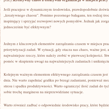
PRACY
Jeśli pracujesz ⁣w⁢ dynamicznym⁢ środowisku, prawdopodobnie doświa
„kreatywnego chaosu”. Pomimo ‌pozornego⁣ bałaganu, ten rodzaj śro
inspirujący i sprzyjać rozwojowi nowych pomysłów. Jednak jak zorgan
jednocześnie być ​efektywnym?
Jednym​ z kluczowych elementów zarządzania czasem w miejscu pracy ​
priorytetyzacji‍ zadań. W sytuacji, gdy otacza nas chaos, ważne ⁤jest
najważniejsze rzeczy, które należy zrobić w pierwszej⁤ kolejności. Stw
pomóc w ‌skupieniu uwagi na⁣ najważniejszych zadaniach i ⁤uniknięciu
Kolejnym ważnym⁢ elementem⁤ efektywnego zarządzania czasem jest t
dnia. ‌Nie warto zapełniać⁣ grafiku po brzegi zadaniami, ⁣ponieważ 
stresu i spadku produktywności.⁢ Warto ograniczyć ilość⁣ zadań do⁣ tych
sobie trochę ‌marginesu na nieprzewidziane sytuacje.
Warto również⁢ zadbać o odpowiednie środowisko pracy, które ⁣będzie‍