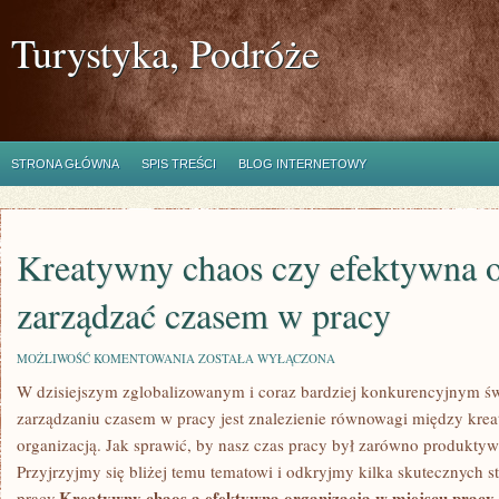
Turystyka, Podróże
STRONA GŁÓWNA
SPIS TREŚCI
BLOG INTERNETOWY
Kreatywny chaos czy efektywna o
zarządzać czasem w pracy
KREATYWNY
MOŻLIWOŚĆ KOMENTOWANIA
ZOSTAŁA WYŁĄCZONA
CHAOS
W dzisiejszym zglobalizowanym⁣ i⁣ coraz bardziej konkurencyjnym ś
CZY
EFEKTYWNA
zarządzaniu czasem w ⁣pracy jest znalezienie równowagi między kr
ORGANIZACJA?
JAK
organizacją. Jak sprawić, by nasz​ czas ‌pracy był zarówno produktywn
ZARZĄDZAĆ
Przyjrzyjmy się bliżej temu tematowi i odkryjmy⁢ kilka skutecznych st
CZASEM
W
Kreatywny chaos a efektywna‌ organizacja w miejscu pracy
pracy.