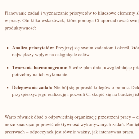
Planowanie zadań i wyznaczanie ⁢priorytetów to ‍kluczowe elementy⁣ 
⁣w pracy. Oto‌ kilka ⁤wskazówek, które⁣ pomogą Ci uporządkować swoje
produktywność:
Analiza priorytetów:
⁣Przyjrzyj się swoim zadaniom​ i określ, któ
największy wpływ na osiągnięcie celów.
Tworzenie harmonogramu:
Stwórz plan dnia, uwzględniając‌ prio
potrzebny na ich ⁣wykonanie.
Delegowanie zadań:
Nie⁣ bój ‍się ⁢poprosić kolegów ⁣o‍ pomoc. D
przyspieszyć jego realizację i pozwoli Ci skupić się na‍ bardziej i
Warto ‍również⁣ dbać o odpowiednią organizację przestrzeni pracy –‌
może znacząco poprawić efektywność wykonywanych zadań. Pamięta
przerwach⁢ – odpoczynek ‍jest równie ważny,⁢ jak ⁤intensywna praca.