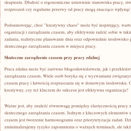
skupieniu. Dbałość o ‌ergonomiczne ustawienie stanowiska⁣ pracy, stwo
rozproszeń czy regularne przerwy od pracy mogą znacząco wpłynąć 
Podsumowując, ‌choć ⁣”kreatywny⁤ chaos” może być inspirujący, warto 
organizacji i zarządzaniu czasem, aby efektywnie radzić sobie w taki
zadania, realistyczne planowanie dnia oraz odpowiednie⁣ środowisko
⁤skutecznego zarządzania czasem ⁢w miejscu pracy.
Skuteczne zarządzenie⁤ czasem przy pracy zdalnej
Praca zdalna może być zarówno ⁣błogosławieństwem, jak i przekleńst
⁤zarządzania ‌czasem. ⁢Wiele osób‍ boryka się z wyzwaniami związanym
czasem⁤ pracy i⁢ łatwością rozpraszania się w domowym ⁤środowisku. 
kreatywny, czy też kluczem do sukcesu jest ​efektywna ​organizacja?
Ważne jest,‌ aby znaleźć równowagę‍ pomiędzy ‌elastycznością‌ pracy z
skutecznego zarządzania ⁤czasem. Jednym ​z kluczowych elementów‍ 
czasem jest tworzenie harmonogramu oraz priorytetyzacja zadań.‌ Dzię
zminimalizujemy ryzyko zapomnienia o ważnych terminach,⁣ ale⁣ ta