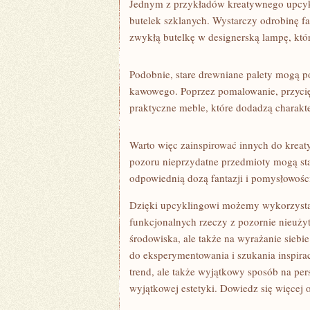
Jednym z przykładów kreatywnego⁣ upcykl
butelek szklanych. Wystarczy odrobinę⁢ fa
zwykłą butelkę⁢ w designerską ‌lampę, któ
Podobnie,⁣ stare drewniane⁢ palety ⁢mogą 
⁢kawowego.⁢ Poprzez pomalowanie, przycięci
praktyczne meble, które dodadzą charakt
Warto‌ więc​ zainspirować innych⁣ do⁣ krea
pozoru nieprzydatne przedmioty ‍mogą stać s
odpowiednią dozą fantazji i pomysłowośc
Dzięki upcyklingowi ⁤możemy wykorzystać 
funkcjonalnych​ rzeczy z pozornie nieużyt
środowiska, ale ‍także na wyrażanie siebi
do eksperymentowania i szukania inspiracj
trend, ale także⁢ wyjątkowy sposób na pers
wyjątkowej estetyki. Dowiedz się więcej o