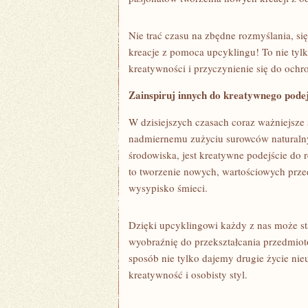
Nie trać ‍czasu na zbędne rozmyślania,‌ się
kreacje z pomoca⁣ upcyklingu! To ​nie ⁢tyl
kreatywności i przyczynienie‍ się ​do och
Zainspiruj‌ innych do kreatywnego podej
W ⁤dzisiejszych ⁤czasach coraz ważniejsze 
nadmiernemu zużyciu surowców naturalnyc
środowiska, jest kreatywne podejście do 
to tworzenie nowych,​ wartościowych przed
wysypisko śmieci.
Dzięki ‍upcyklingowi każdy z‍ nas może ‌st
wyobraźnię do⁢ przekształcania przedmiotó
sposób nie tylko dajemy drugie ⁤życie n
kreatywność ⁢i osobisty styl.