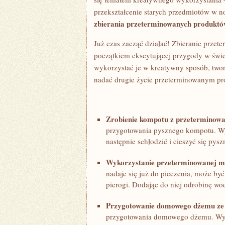
przekształcenie starych przedmiotów‌ w ‍
zbierania przeterminowanych produkt
Już czas zacząć działać! Zbieranie prze
początkiem ekscytującej przygody⁤ w ⁤św
wykorzystać ​je w kreatywny ⁣sposób, ⁢tw
‍nadać ⁢drugie ‍życie przeterminowanym p
Zrobienie kompotu z​ przeterminow
przygotowania ​pysznego kompotu. Wys
następnie ‍schłodzić i cieszyć się py
Wykorzystanie przeterminowanej mąk
nadaje ⁤się już do pieczenia, może by
⁤pierogi. Dodając do niej odrobinę wod
Przygotowanie domowego⁢ dżemu‍ ze
przygotowania domowego ‍dżemu. ⁢Wyst