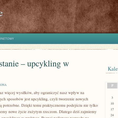
e
ERNETOWY
tanie – upcykling w
Kale
ZONA
P
z więcej ‍wysiłków, aby ⁢ograniczyć ⁣nasz wpływ ⁤na
3
nych sposobów jest upcykling, czyli⁤ tworzenie nowych
10
 są potrzebne.‌ Dzięki ⁣temu praktycznemu podejściu nie ‍tylko
17
ajemy ⁣nowe życie zużytym ⁣rzeczom. Dlatego ‌dziś zajmiemy
24
 upcyklingu​ w praktyce. ‌Poznaj najlepsze⁤ pomysły na