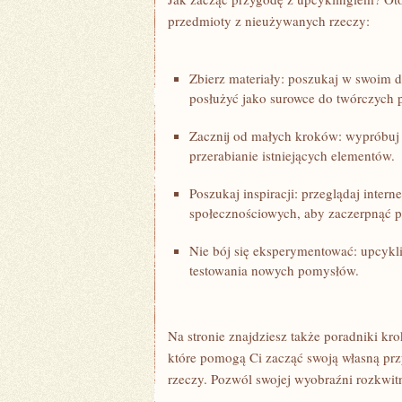
przedmioty ‌z nieużywanych rzeczy:
Zbierz materiały:‍ poszukaj w swoim do
posłużyć​ jako ​surowce do twórczych 
Zacznij od⁤ małych‍ kroków: wypróbuj 
przerabianie istniejących elementów.
Poszukaj inspiracji:‌ przeglądaj​ intern
społecznościowych, aby zaczerpnąć po
Nie bój⁢ się eksperymentować: upcyklin
testowania nowych pomysłów.
Na stronie znajdziesz także⁣ poradniki kr
⁣które pomogą ⁣Ci zacząć swoją własną p
rzeczy. Pozwól ‍swojej wyobraźni rozkwit