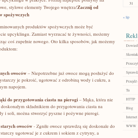
31
Zacznij od⁢
nowe, stylowe elementy Twojego wnętrza!
ów spożywczych
« lip
terminowanych‌ produktów⁢ spożywczych może być
iecie upcyklingu. Zamiast wyrzucać te żywności, możemy
Rekl
orząc coś zupełnie⁢ nowego. Oto kilka ⁤sposobów, jak możemy
Dowiedz 
roduktom:
Skontakt
Przeczyt
anych owoców
Sprawdź
– ‍Niepotrzebne ⁤już owoce mogą posłużyć do
tarczy je pokroić, ​ugotować z odrobiną wody i⁣ cukru, a
Przejdź
sznym napojem.
Tu
i do przygotowania ciasta ⁤na pierogi
– Mąka, która nie
HTTP
ć doskonałym​ składnikiem do przygotowania ciasta ⁢na
Blog
y i soli, można stworzyć pyszne⁣ i pożywne⁢ pierogi.
Internet
 ‍starych owoców
-⁢ Zgniłe owoce sprawdzą się​ doskonale ⁣do
WWW
arczy ugotować je z cukrem i ‌sokiem z ⁣cytryny, a