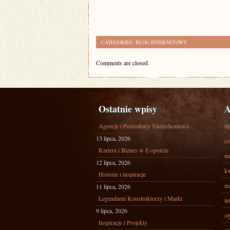
CATEGORIES:
BLOG INTERNETOWY
Comments are closed.
Ostatnie wpisy
A
Agencje i Pośrednicy Nieruchomości
li
13 lipca, 2026
cz
Kariera i Biznes w E-sporcie
ma
12 lipca, 2026
kw
Historie i inspiracje
ma
11 lipca, 2026
Legendarni Konstruktorzy i Marki
lu
9 lipca, 2026
st
Inspiracje i Projekty