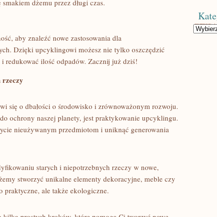
się smakiem dżemu przez długi czas.
Kate
Kategorie
ść, ⁤aby‍ znaleźć nowe zastosowania dla
h.‍ Dzięki upcyklingowi możesz nie tylko oszczędzić
i ​redukować ilość odpadów. ⁣Zacznij‍ już⁣ dziś!
 rzeczy
ówi się o dbałości o ‍środowisko i zrównoważonym rozwoju.
do ochrony naszej planety, jest praktykowanie upcyklingu.
 życie⁤ nieużywanym przedmiotom i uniknąć generowania
fikowaniu starych‍ i ⁣niepotrzebnych rzeczy w⁤ nowe,
emy ⁢stworzyć unikalne⁤ elementy⁢ dekoracyjne, ‌meble czy
⁣ praktyczne, ale także‍ ekologiczne.
to kilka prostych kroków, które pomogą Ci tworzyć nowe⁢