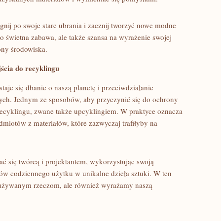
gnij ‌po swoje stare⁣ ubrania ⁤i zacznij tworzyć nowe modne
ko‍ świetna zabawa, ale ‌także szansa na‍ wyrażenie swojej
rony środowiska.
ścia do recyklingu
staje się dbanie o naszą planetę i przeciwdziałanie
h. Jednym⁢ ze sposobów, aby przyczynić⁤ się do​ ochrony
recyklingu, ​zwane także upcyklingiem.⁢ W praktyce ⁣oznacza
miotów z materiałów,⁣ które zazwyczaj ​trafiłyby ⁤na
ać ‍się‌ twórcą i ‌projektantem, wykorzystując swoją
w codziennego ⁢użytku ⁢w unikalne dzieła sztuki.⁢ W ten
ieużywanym rzeczom, ale ‍również⁤ wyrażamy naszą