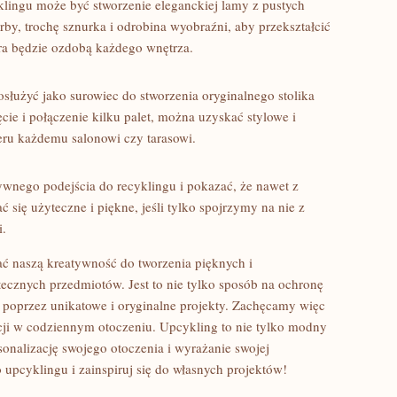
ingu może być stworzenie eleganckiej ‌lamy z pustych
rby, trochę sznurka i odrobina wyobraźni, ‌aby przekształcić⁣
ra będzie ⁤ozdobą ​każdego wnętrza.
posłużyć jako‌ surowiec do stworzenia oryginalnego stolika
e i ⁢połączenie kilku⁢ palet,⁤ można uzyskać stylowe i
eru każdemu salonowi czy tarasowi.
tywnego podejścia do⁢ recyklingu i pokazać, że nawet⁣ z
ię ⁤użyteczne i piękne,‌ jeśli tylko spojrzymy na‍ nie​ z
i.
naszą kreatywność⁣ do tworzenia pięknych‌ i⁣
ecznych przedmiotów. ‌Jest to‍ nie tylko sposób na ochronę
e poprzez unikatowe i oryginalne projekty. Zachęcamy ​więc
i⁢ w codziennym otoczeniu. ⁣Upcykling to ⁢nie tylko‌ modny
onalizację ‌swojego ‍otoczenia⁤ i wyrażanie swojej
 upcyklingu i zainspiruj się do własnych projektów!