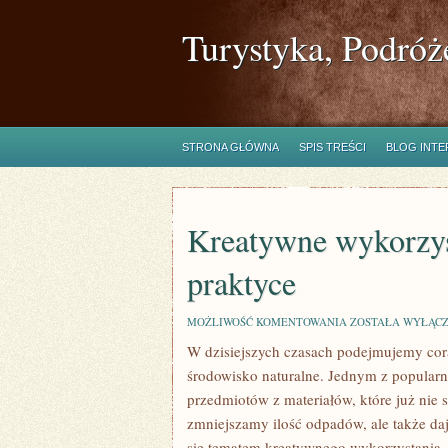
Turystyka, Podróż
STRONA GŁÓWNA
SPIS TREŚCI
BLOG INT
Kreatywne wykorzys
praktyce
KREATYWNE
MOŻLIWOŚĆ KOMENTOWANIA
ZOSTAŁA WYŁĄC
WYKORZYSTANIE
W⁢ dzisiejszych czasach podejmujemy ⁤cora
–
UPCYKLING
środowisko‌ naturalne. Jednym ⁤z popular
W
PRAKTYCE
przedmiotów ⁣z materiałów, które​ już⁢ nie
zmniejszamy ilość‌ odpadów, ale‌ także d
się tematem kreatywnego wykorzystania -​