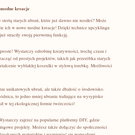
e modne kreacje
⁤stertą starych ⁣ubrań, które‍ już‍ dawno⁤ nie nosiłeś? ⁣Może‌
ie ich ​w⁢ nowe modne kreacje! Dzięki ‍technice‌ upcyklingu
już straciły⁣ swoją⁣ pierwotną funkcję.
roste! Wystarczy odrobinę kreatywności, trochę czasu ⁣i
ząć od prostych projektów, takich ‌jak ‍przeróbka ⁣starych
łcenie wyblakłej ​koszulki w⁤ stylową‌ torebkę. ​Możliwości
ie ​unikatowych ‌ubrań,⁣ ale także dbałość o środowisko.
dnica, to jedno⁢ mniej ubranie trafiające na ⁢wysypisko
 ​w ​tej ‌ekologicznej‌ formie twórczości!
! Wystarczy⁤ zajrzeć na popularne ⁤platformy ⁤DIY, gdzie
ngowe projekty. Możesz także dołączyć do społeczności​
odzyskanych materiałów i wymieniać się pomysłami.