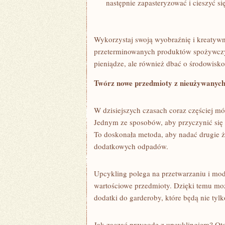
następnie zapasteryzować i ‍cieszyć‌ 
Wykorzystaj swoją wyobraźnię i kreatywno
przeterminowanych produktów spożywczyc
pieniądze, ale również ‍dbać o środowisko​ 
Twórz‍ nowe przedmioty z ⁣nieużywanych
W dzisiejszych czasach coraz częściej m
Jednym ze sposobów, aby przyczynić⁢ się 
⁢To ⁤doskonała metoda, aby nadać drugie
dodatkowych odpadów.
Upcykling polega ⁤na przetwarzaniu i mody
wartościowe⁢ przedmioty. Dzięki temu moż
dodatki do garderoby, które będą nie tylko
Jak⁢ zacząć ‌przygodę⁣ z upcyklingiem? O