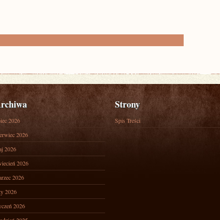
rchiwa
Strony
piec 2026
Spis Treści
erwiec 2026
j 2026
iecień 2026
rzec 2026
ty 2026
yczeń 2026