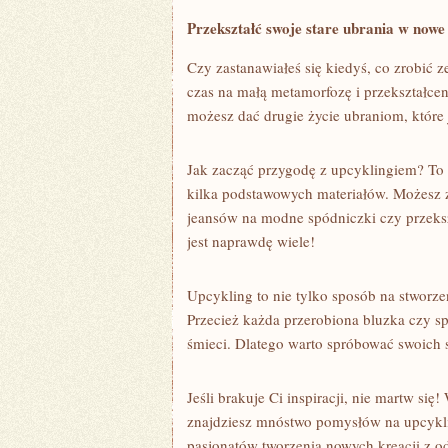
Przekształć⁢ swoje stare ubrania w now
Czy ⁤zastanawiałeś ⁣się kiedyś, co zrobić ze 
czas na małą metamorfozę i ‍przekształcen
możesz ⁣dać⁤ drugie życie ubraniom, które ⁢
Jak zacząć przygodę z upcyklingiem? To p
kilka podstawowych materiałów. Możesz zac
jeansów na modne spódniczki czy przekszta
jest naprawdę wiele!
Upcykling to nie tylko sposób na stworzen
Przecież każda przerobiona bluzka czy spó
⁣śmieci. Dlatego warto spróbować ⁤swoich sił
Jeśli brakuje Ci‍ inspiracji, nie martw się
znajdziesz mnóstwo pomysłów ⁣na upcykli
pasjonatów tworzenia nowych kreacji z ⁣