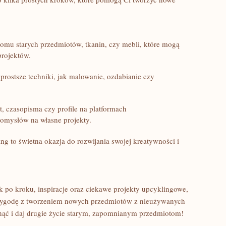
mu‌ starych⁢ przedmiotów,‍ tkanin, czy mebli, ⁣które‌ mogą
projektów.
prostsze techniki, jak malowanie, ozdabianie ⁢czy
et, ‌czasopisma czy profile⁢ na platformach
mysłów⁢ na ⁤własne ‌projekty.
g to świetna okazja⁣ do rozwijania swojej kreatywności ‍i
ok po ⁢kroku, inspiracje oraz ciekawe projekty ‍upcyklingowe,
rzygodę z ⁤tworzeniem nowych przedmiotów z nieużywanych
nąć i daj drugie⁤ życie starym, zapomnianym przedmiotom!