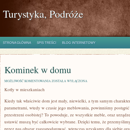
Turystyka, Podróże
STRONA GŁÓWNA
SPIS TREŚCI
BLOG INTERNETOWY
Kominek w domu
KOMINEK
MOŻLIWOŚĆ KOMENTOWANIA
ZOSTAŁA WYŁĄCZONA
W
Kotły w mieszkaniach
DOMU
Kiedy tak właściwie dom jest mały, niewielki, a tym samym charakte
parametrami, wtedy w czasie jego meblowania, powinniśmy postąpić 
przestrzeni osobistej? To powoduje, ze wszystkie meble, oraz urządz
ustawić muszą być całkowicie wybrane. Dzięki temu, że przemyślim
przez nas obszar zagospodarować, wtenczas uzyskamy dla siebie oraz