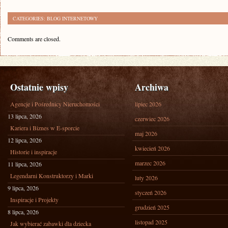
CATEGORIES:
BLOG INTERNETOWY
Comments are closed.
Ostatnie wpisy
Archiwa
Agencje i Pośrednicy Nieruchomości
lipiec 2026
13 lipca, 2026
czerwiec 2026
Kariera i Biznes w E-sporcie
maj 2026
12 lipca, 2026
kwiecień 2026
Historie i inspiracje
marzec 2026
11 lipca, 2026
Legendarni Konstruktorzy i Marki
luty 2026
9 lipca, 2026
styczeń 2026
Inspiracje i Projekty
grudzień 2025
8 lipca, 2026
listopad 2025
Jak wybierać zabawki dla dziecka