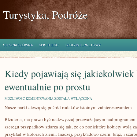
Turystyka, Podróże
STRONA GŁÓWNA
SPIS TREŚCI
BLOG INTERNETOWY
Kiedy pojawiają się jakiekolwiek
ewentualnie po prostu
KIEDY
MOŻLIWOŚĆ KOMENTOWANIA
ZOSTAŁA WYŁĄCZONA
POJAWIAJĄ
Nasze parki cieszą się pośród rodaków istotnym zainteresowaniem
SIĘ
JAKIEKOLWIEK
KŁOPOTY
Biżuteria, ma prawo być nadzwyczaj przeważającym nadprogramem 
LUB
EWENTUALNIE
szeregu przypadków zdarza się tak, że co poniektóre kobiety wolą za
PO
przykład w kolorach ziemi. Inaczej, przykładowo czerń, brąz, i szaroś
PROSTU