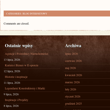
CATEGORIES:
BLOG INTERNETOWY
Comments are closed.
Ostatnie wpisy
Archiwa
Agencje i Pośrednicy Nieruchomości
lipiec 2026
13 lipca, 2026
czerwiec 2026
Kariera i Biznes w E-sporcie
maj 2026
12 lipca, 2026
kwiecień 2026
Historie i inspiracje
marzec 2026
11 lipca, 2026
Legendarni Konstruktorzy i Marki
luty 2026
9 lipca, 2026
styczeń 2026
Inspiracje i Projekty
grudzień 2025
8 lipca, 2026