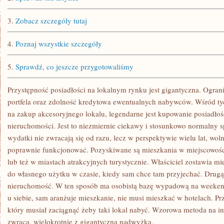
NA
ZAKUP
OSOBISTEGO
3.
Zobacz szczegóły tutaj
4.
Poznaj wszystkie szczegóły
5.
Sprawdź, co jeszcze przygotowaliśmy
Przystępność posiadłości na lokalnym rynku jest gigantyczna. Ogran
portfela oraz zdolność kredytowa ewentualnych nabywców. Wśród tyc
na zakup akcesoryjnego lokalu, legendarne jest kupowanie posiadło
nieruchomości. Jest to niezmiernie ciekawy i stosunkowo normalny 
wydatki nie zwracają się od razu, lecz w perspektywie wielu lat, wo
poprawnie funkcjonować. Pozyskiwane są mieszkania w miejscowośc
lub też w miastach atrakcyjnych turystycznie. Właściciel zostawia m
do własnego użytku w czasie, kiedy sam chce tam przyjechać. Drug
nieruchomość. W ten sposób ma osobistą bazę wypadową na weekend
u siebie, sam aranżuje mieszkanie, nie musi mieszkać w hotelach. Prz
który musiał zaciągnąć żeby taki lokal nabyć. Wzorowa metoda na in
zwraca, wielokrotnie z gigantyczną nadwyżką.