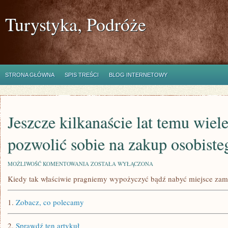
Turystyka, Podróże
STRONA GŁÓWNA
SPIS TREŚCI
BLOG INTERNETOWY
Jeszcze kilkanaście lat temu wiel
pozwolić sobie na zakup osobiste
JESZCZE
MOŻLIWOŚĆ KOMENTOWANIA
ZOSTAŁA WYŁĄCZONA
KILKANAŚCIE
Kiedy tak właściwie pragniemy wypożyczyć bądź nabyć miejsce zam
LAT
TEMU
WIELE
1.
Zobacz, co polecamy
FAMILII
MOGŁO
POZWOLIĆ
2.
Sprawdź ten artykuł
SOBIE