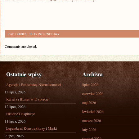
CATEGORIES:
BLOG INTERNETOWY
Comments are closed.
Ostatnie wpisy
Archiwa
Agencje i Pośrednicy Nieruchomości
lipiec 2026
13 lipca, 2026
czerwiec 2026
Kariera i Biznes w E-sporcie
maj 2026
12 lipca, 2026
kwiecień 2026
Historie i inspiracje
marzec 2026
11 lipca, 2026
Legendarni Konstruktorzy i Marki
luty 2026
9 lipca, 2026
styczeń 2026