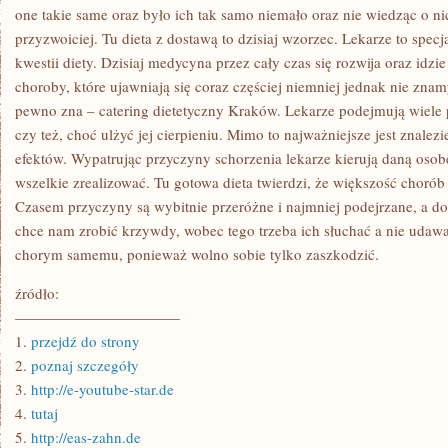
one takie same oraz było ich tak samo niemało oraz nie wiedząc o ni
przyzwoiciej. Tu dieta z dostawą to dzisiaj wzorzec. Lekarze to specj
kwestii diety. Dzisiaj medycyna przez cały czas się rozwija oraz idzi
choroby, które ujawniają się coraz częściej niemniej jednak nie znam
pewno zna – catering dietetyczny Kraków. Lekarze podejmują wiele
czy też, choć ulżyć jej cierpieniu. Mimo to najważniejsze jest znalezi
efektów. Wypatrując przyczyny schorzenia lekarze kierują daną osob
wszelkie zrealizować. Tu gotowa dieta twierdzi, że większość chorób
Czasem przyczyny są wybitnie przeróżne i najmniej podejrzane, a do
chce nam zrobić krzywdy, wobec tego trzeba ich słuchać a nie udawać 
chorym samemu, ponieważ wolno sobie tylko zaszkodzić.
źródło:
———————————
1.
przejdź do strony
2.
poznaj szczegóły
3.
http://e-youtube-star.de
4.
tutaj
5.
http://eas-zahn.de