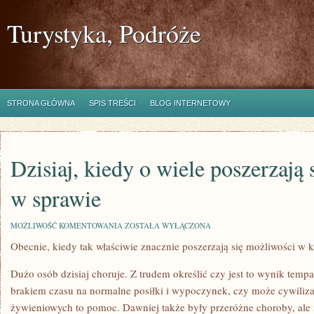
Turystyka, Podróże
STRONA GŁÓWNA
SPIS TREŚCI
BLOG INTERNETOWY
Dzisiaj, kiedy o wiele poszerzają
w sprawie
DZISIAJ,
MOŻLIWOŚĆ KOMENTOWANIA
ZOSTAŁA WYŁĄCZONA
KIEDY
Obecnie, kiedy tak właściwie znacznie poszerzają się możliwości w k
O
WIELE
POSZERZAJĄ
Dużo osób dzisiaj choruje. Z trudem określić czy jest to wynik tempa,
SIĘ
MOŻLIWOŚCI
brakiem czasu na normalne posiłki i wypoczynek, czy może cywiliz
W
żywieniowych to pomoc. Dawniej także były przeróżne choroby, ale 
SPRAWIE