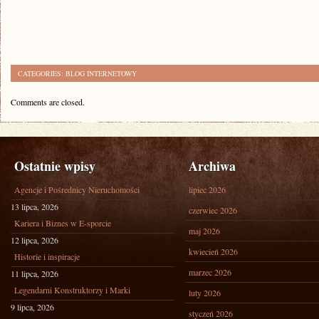
CATEGORIES:
BLOG INTERNETOWY
Comments are closed.
Ostatnie wpisy
Archiwa
Agencje i Pośrednicy Nieruchomości
lipiec 2026
13 lipca, 2026
czerwiec 2026
Kariera i Biznes w E-sporcie
maj 2026
12 lipca, 2026
kwiecień 2026
Historie i inspiracje
marzec 2026
11 lipca, 2026
Legendarni Konstruktorzy i Marki
luty 2026
9 lipca, 2026
styczeń 2026