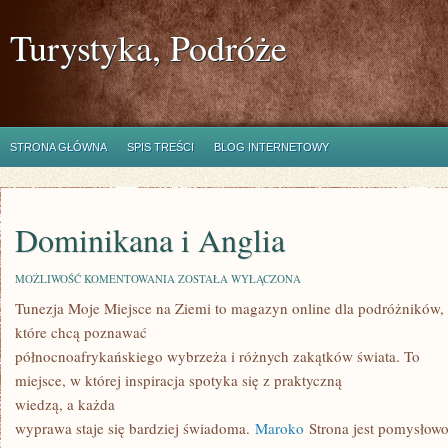
Turystyka, Podróże
STRONA GŁÓWNA
SPIS TREŚCI
BLOG INTERNETOWY
Dominikana i Anglia
DOMINIKANA
MOŻLIWOŚĆ KOMENTOWANIA
ZOSTAŁA WYŁĄCZONA
I
Tunezja Moje Miejsce na Ziemi to magazyn online dla podróżników,
ANGLIA
które chcą poznawać
północnoafrykańskiego wybrzeża i różnych zakątków świata. To
miejsce, w której inspiracja spotyka się z praktyczną
wiedzą, a każda
wyprawa staje się bardziej świadoma.
Maroko
Strona jest pomysłow