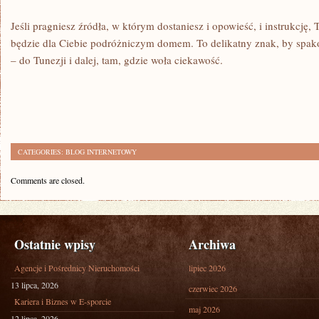
Jeśli pragniesz źródła, w którym dostaniesz i opowieść, i instrukcję
będzie dla Ciebie podróżniczym domem. To delikatny znak, by spak
– do Tunezji i dalej, tam, gdzie woła ciekawość.
CATEGORIES:
BLOG INTERNETOWY
Comments are closed.
Ostatnie wpisy
Archiwa
Agencje i Pośrednicy Nieruchomości
lipiec 2026
13 lipca, 2026
czerwiec 2026
Kariera i Biznes w E-sporcie
maj 2026
12 lipca, 2026