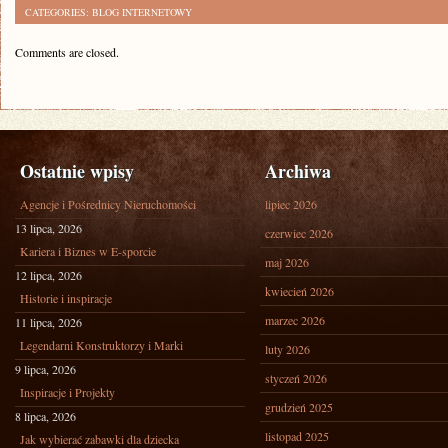
CATEGORIES:
BLOG INTERNETOWY
Comments are closed.
Ostatnie wpisy
Archiwa
Agencje i Pośrednicy Nieruchomości
lipiec 2026
13 lipca, 2026
czerwiec 2026
Kariera i Biznes w E-sporcie
maj 2026
12 lipca, 2026
kwiecień 2026
Historie i inspiracje
marzec 2026
11 lipca, 2026
Legendarni Konstruktorzy i Marki
luty 2026
9 lipca, 2026
styczeń 2026
Inspiracje i Projekty
grudzień 2025
8 lipca, 2026
listopad 2025
Jak wybierać zabawki dla dziecka