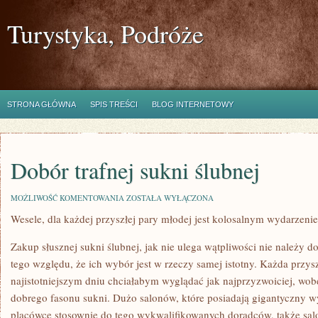
Turystyka, Podróże
STRONA GŁÓWNA
SPIS TREŚCI
BLOG INTERNETOWY
Dobór trafnej sukni ślubnej
DOBÓR
MOŻLIWOŚĆ KOMENTOWANIA
ZOSTAŁA WYŁĄCZONA
TRAFNEJ
Wesele, dla każdej przyszłej pary młodej jest kolosalnym wydarzeni
SUKNI
ŚLUBNEJ
Zakup słusznej sukni ślubnej, jak nie ulega wątpliwości nie należy d
tego względu, że ich wybór jest w rzeczy samej istotny. Każda przy
najistotniejszym dniu chciałabym wyglądać jak najprzyzwoiciej, wob
dobrego fasonu sukni. Dużo salonów, które posiadają gigantyczny w
placówce stosownie do tego wykwalifikowanych doradców, także sal