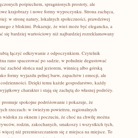
męczonych pośpiechem, spragnionych prostoty, ale
nowe krajobrazy i nowe formy wypoczynku. Strona zachęca,
ębiej: w stronę natury, lokalnych społeczności, prawdziwej
nego z bliskimi. Pokazuje, że wieś może być elegancka, a
 się bardziej wartościowy niż najbardziej rozreklamowany
y lubią łączyć odkrywanie z odpoczynkiem. Czytelnik
ożna rano spacerować po sadzie, w południe degustować
iać zachód słońca nad jeziorem, winnicą albo górską
jako formy wyjazdu pełnej barw, zapachów i emocji, ale
iej codzienności. Dzięki temu każde gospodarstwo, każdy
yjątkowy charakter i stają się zachętą do własnej podróży.
tóry promuje spokojne podróżowanie i pokazuje, że
stych rzeczach: w świeżym powietrzu, regionalnych
 widoku za oknem i poczuciu, że choć na chwilę można
dkrywców, rodzin, zakochanych, smakoszy i wszystkich tych,
więcej niż przemieszczaniem się z miejsca na miejsce. To