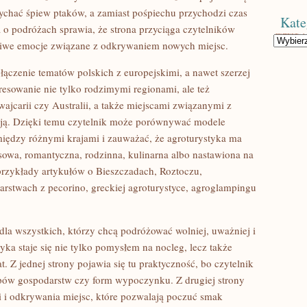
łychać śpiew ptaków, a zamiast pośpiechu przychodzi czas
Kate
o podróżach sprawia, że strona przyciąga czytelników
Kategorie
dziwe emocje związane z odkrywaniem nowych miejsc.
ączenie tematów polskich z europejskimi, a nawet szerzej
resowanie nie tylko rodzimymi regionami, ale też
jcarii czy Australii, a także miejscami związanymi z
ycją. Dzięki temu czytelnik może porównywać modele
ędzy różnymi krajami i zauważać, że agroturystyka ma
sowa, romantyczna, rodzinna, kulinarna albo nastawiona na
rzykłady artykułów o Bieszczadach, Roztoczu,
arstwach z pecorino, greckiej agroturystyce, agroglampingu
la wszystkich, którzy chcą podróżować wolniej, uważniej i
tyka staje się nie tylko pomysłem na nocleg, lecz także
t. Z jednej strony pojawia się tu praktyczność, bo czytelnik
typów gospodarstw czy form wypoczynku. Z drugiej strony
ci i odkrywania miejsc, które pozwalają poczuć smak