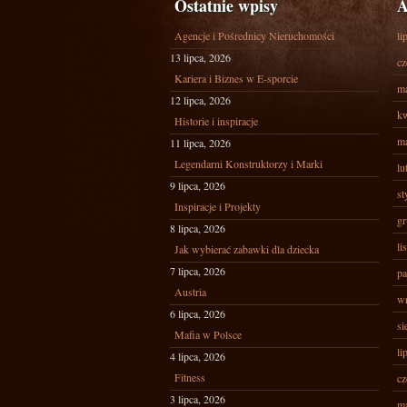
Ostatnie wpisy
A
Agencje i Pośrednicy Nieruchomości
li
13 lipca, 2026
cz
Kariera i Biznes w E-sporcie
ma
12 lipca, 2026
kw
Historie i inspiracje
ma
11 lipca, 2026
Legendarni Konstruktorzy i Marki
lu
9 lipca, 2026
st
Inspiracje i Projekty
gr
8 lipca, 2026
li
Jak wybierać zabawki dla dziecka
7 lipca, 2026
pa
Austria
wr
6 lipca, 2026
si
Mafia w Polsce
li
4 lipca, 2026
Fitness
cz
3 lipca, 2026
ma