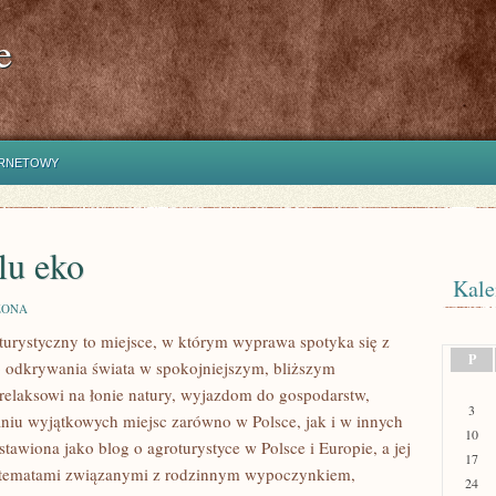
e
ERNETOWY
lu eko
Kale
ZONA
turystyczny to miejsce, w którym wyprawa spotyka się z
P
 do odkrywania świata w spokojniejszym, bliższym
relaksowi na łonie natury, wyjazdom do gospodarstw,
3
aniu wyjątkowych miejsc zarówno w Polsce, jak i w innych
10
tawiona jako blog o agroturystyce w Polsce i Europie, a jej
17
e tematami związanymi z rodzinnym wypoczynkiem,
24