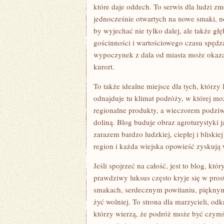
które daje oddech. To serwis dla ludzi z
jednocześnie otwartych na nowe smaki, 
by wyjechać nie tylko dalej, ale także gł
gościnności i wartościowego czasu spędza
wypoczynek z dala od miasta może okazać
kurort.
To także idealne miejsce dla tych, którz
odnajduje tu klimat podróży, w której m
regionalne produkty, a wieczorem podziw
doliną. Blog buduje obraz agroturystyki 
zarazem bardzo ludzkiej, ciepłej i blisk
region i każda wiejska opowieść zyskują w
Jeśli spojrzeć na całość, jest to blog, k
prawdziwy luksus często kryje się w pro
smakach, serdecznym powitaniu, pięknym
żyć wolniej. To strona dla marzycieli, o
którzy wierzą, że podróż może być czymś 