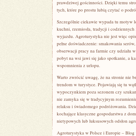
prawdziwej gościnności. Dzięki temu stro
tych, które po prostu lubią czytać o podr
Szczególnie ciekawie wypada tu motyw lo
kuchni, rzemiosła, tradycji i codziennych 
wyjazdu. Agroturystyka nie jest więc opi
pełne doświadczenie: smakowania serów
obserwacji pracy na farmie czy udziału w
pobyt na wsi jawi się jako spotkanie, a 
wspomnienia z urlopu.
Warto zwrócić uwagę, że na stronie nie
trendom w turystyce. Pojawiają się tu wąt
wypoczynkiem poza sezonem czy szukanie
nie zamyka się w tradycyjnym rozumieni
relaksu i świadomego podróżowania. Dzi
kochające klasyczne gospodarstwa z domow
nietypowych lub luksusowych odsłon agro
Agroturystyka w Polsce i Europie – Blog