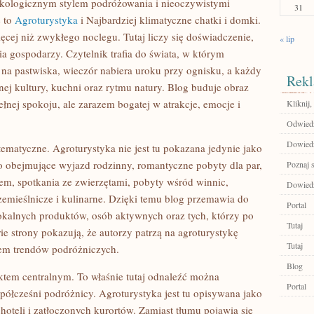
 ekologicznym stylem podróżowania i nieoczywistymi
31
e to
Agroturystyka
i Najbardziej klimatyczne chatki i domki.
ęcej niż zwykłego noclegu. Tutaj liczy się doświadczenie,
« lip
ia gospodarzy. Czytelnik trafia do świata, w którym
na pastwiska, wieczór nabiera uroku przy ognisku, a każdy
Rekl
nej kultury, kuchni oraz rytmu natury. Blog buduje obraz
łnej spokoju, ale zarazem bogatej w atrakcje, emocje i
Kliknij,
Odwiedź
Dowiedz 
 tematyczne. Agroturystyka nie jest tu pokazana jedynie jako
ko obejmujące wyjazd rodzinny, romantyczne pobyty dla par,
Poznaj 
m, spotkania ze zwierzętami, pobyty wśród winnic,
Dowiedz 
zemieślnicze i kulinarne. Dzięki temu blog przemawia do
Portal
lokalnych produktów, osób aktywnych oraz tych, którzy po
Tutaj
ie strony pokazują, że autorzy patrzą na agroturystykę
Tutaj
em trendów podróżniczych.
Blog
nktem centralnym. To właśnie tutaj odnaleźć można
Portal
spółcześni podróżnicy. Agroturystyka jest tu opisywana jako
oteli i zatłoczonych kurortów. Zamiast tłumu pojawia się