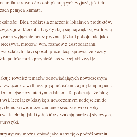
na trafia zarówno do osób planujących wyjazd, jak i do
óżach pełnych klimatu.
kalności. Blog podkreśla znaczenie lokalnych produktów,
zwyczajów, które dla turysty stają się największą wartością
sywana wyłącznie przez pryzmat łóżka i pokoju, ale jako
, pieczywa, miodów, win, rozmów z gospodarzami,
 warsztatach. Taki sposób prezentacji sprawia, że każdy
każda podróż może przynieść coś więcej niż zwykłe
 brakuje również tematów odpowiadających nowoczesnym
ki związane z wellness, jogą, retreatami, agroglampingiem,
m miejsc poza utartym szlakiem. To pokazuje, że blog
u wsi, lecz łączy klasykę z nowoczesnym podejściem do
ęki temu serwis może zainteresować zarówno osoby
ą kuchnią, jak i tych, którzy szukają bardziej stylowych,
turystyki.
 turystyczny można opisać jako narrację o podróżowaniu,