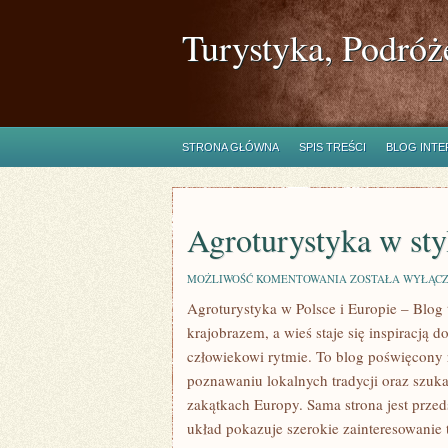
Turystyka, Podróż
STRONA GŁÓWNA
SPIS TREŚCI
BLOG INT
Agroturystyka w sty
AGROTURYSTYKA
MOŻLIWOŚĆ KOMENTOWANIA
ZOSTAŁA WYŁĄC
W
Agroturystyka w Polsce i Europie – Blog 
STYLU
EKO
krajobrazem, a wieś staje się inspiracją
człowiekowi rytmie. To blog poświęcony 
poznawaniu lokalnych tradycji oraz szuk
zakątkach Europy. Sama strona jest przeds
układ pokazuje szerokie zainteresowani