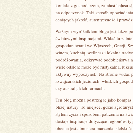
kontakt z gospodarzem, zamiast hałasu s
na odpoczynek. Taki sposób opowiadania 
ceniących jakość, autentyczność i praw
Ważnym wyróżnikiem bloga jest także poł
światowymi inspiracjami. Widać tu zainte
gospodarstwami we Włoszech, Grecji, Szwa
winem, kuchnią, wellness i lokalną trad
podróżowania, odkrywać podobieństwa mi
wiele odsłon: może być rustykalna, luksu
aktywny wypoczynek. Na stronie widać p
szwajcarskich jeziorach, włoskich gospod
czy australijskich farmach.
Ten blog można postrzegać jako kompas d
bliżej natury. To miejsce, gdzie agroturys
stylem życia i sposobem patrzenia na świa
dostaje inspiracje dotyczące regionów, 
obecna jest atmosfera marzenia, sielskoś