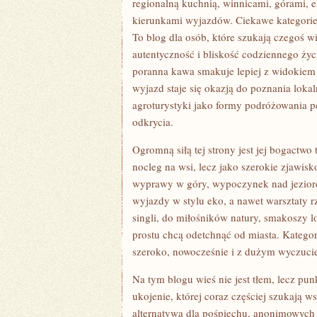
regionalną kuchnią, winnicami, górami,
kierunkami wyjazdów. Ciekawe kategori
To blog dla osób, które szukają czegoś wi
autentyczność i bliskość codziennego życ
poranna kawa smakuje lepiej z widokiem 
wyjazd staje się okazją do poznania lokal
agroturystyki jako formy podróżowania pe
odkrycia.
Ogromną siłą tej strony jest jej bogactwo
nocleg na wsi, lecz jako szerokie zjawis
wyprawy w góry, wypoczynek nad jeziore
wyjazdy w stylu eko, a nawet warsztaty r
singli, do miłośników natury, smakoszy 
prostu chcą odetchnąć od miasta. Kategor
szeroko, nowocześnie i z dużym wyczuci
Na tym blogu wieś nie jest tłem, lecz pu
ukojenie, której coraz częściej szukają w
alternatywa dla pośpiechu, anonimowych h