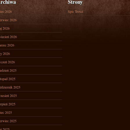
rchiwa
Strony
piec 2026
Spis Treści
erwiec 2026
j 2026
iecień 2026
rzec 2026
ty 2026
yczeń 2026
udzień 2025
stopad 2025
ździernik 2025
zesień 2025
erpień 2025
piec 2025
erwiec 2025
j 2025