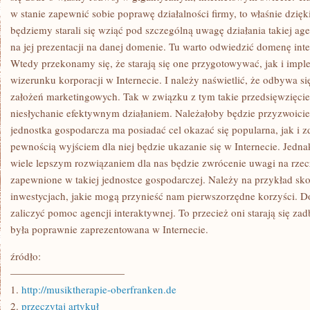
w stanie zapewnić sobie poprawę działalności firmy, to właśnie dzięk
będziemy starali się wziąć pod szczególną uwagę działania takiej agen
na jej prezentacji na danej domenie. Tu warto odwiedzić domenę in
Wtedy przekonamy się, że starają się one przygotowywać, jak i imp
wizerunku korporacji w Internecie. I należy naświetlić, że odbywa s
założeń marketingowych. Tak w związku z tym takie przedsięwzięcie 
niesłychanie efektywnym działaniem. Należałoby będzie przyzwoici
jednostka gospodarcza ma posiadać cel okazać się popularna, jak i 
pewnością wyjściem dla niej będzie ukazanie się w Internecie. Jednak
wiele lepszym rozwiązaniem dla nas będzie zwrócenie uwagi na rze
zapewnione w takiej jednostce gospodarczej. Należy na przykład sk
inwestycjach, jakie mogą przynieść nam pierwszorzędne korzyści. Do
zaliczyć pomoc agencji interaktywnej. To przecież oni starają się za
była poprawnie zaprezentowana w Internecie.
źródło:
———————————
1.
http://musiktherapie-oberfranken.de
2.
przeczytaj artykuł