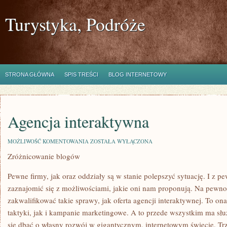
Turystyka, Podróże
STRONA GŁÓWNA
SPIS TREŚCI
BLOG INTERNETOWY
Agencja interaktywna
AGENCJA
MOŻLIWOŚĆ KOMENTOWANIA
ZOSTAŁA WYŁĄCZONA
INTERAKTYWNA
Zróżnicowanie blogów
Pewne firmy, jak oraz oddziały są w stanie polepszyć sytuację. I z 
zaznajomić się z możliwościami, jakie oni nam proponują. Na pewno
zakwalifikować takie sprawy, jak oferta agencji interaktywnej. To ona
taktyki, jak i kampanie marketingowe. A to przede wszystkim ma służ
się dbać o własny rozwój w gigantycznym, internetowym świecie. Tr