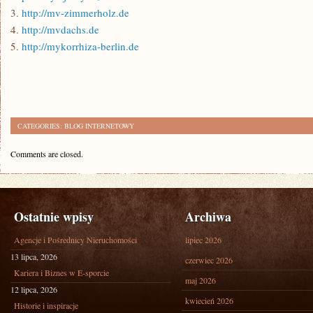
3.
http://mv-zimmerholz.de
4.
http://mvdachs.de
5.
http://mykorrhiza-berlin.de
CATEGORIES:
BLOG INTERNETOWY
Comments are closed.
Ostatnie wpisy
Archiwa
Agencje i Pośrednicy Nieruchomości
lipiec 2026
13 lipca, 2026
czerwiec 2026
Kariera i Biznes w E-sporcie
maj 2026
12 lipca, 2026
kwiecień 2026
Historie i inspiracje