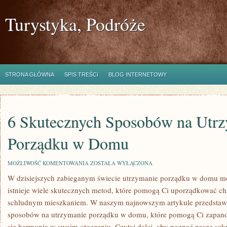
Turystyka, Podróże
STRONA GŁÓWNA
SPIS TREŚCI
BLOG INTERNETOWY
6 Skutecznych Sposobów na Utr
Porządku w Domu
6
MOŻLIWOŚĆ KOMENTOWANIA
ZOSTAŁA WYŁĄCZONA
SKUTECZNYCH
W dzisiejszych zabieganym ​świecie ‍utrzymanie ⁣porządku⁢ w‌ domu 
SPOSOBÓW
NA
istnieje wiele skutecznych⁣ metod,⁣ które pomogą Ci uporządkować⁣ chaos
UTRZYMANIE
PORZĄDKU
schludnym mieszkaniem. W naszym⁢ najnowszym​ artykule przedstaw
W
sposobów na utrzymanie porządku w domu, które pomogą Ci zapanow
DOMU
się harmonią w swoim otoczeniu. Czytaj ⁤dalej, aby ‍poznać nasze sek