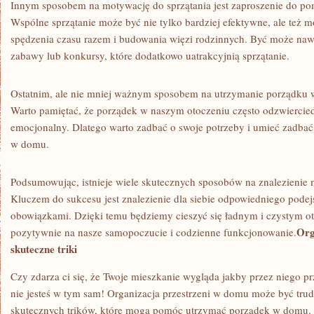
Innym sposobem na motywację ​do sprzątania jest⁢ zaproszenie do 
Wspólne⁣ sprzątanie może być nie tylko bardziej efektywne, ale też 
‍spędzenia czasu razem i budowania więzi rodzinnych. ‍Być może n
⁤zabawy lub⁤ konkursy, które ‍dodatkowo uatrakcyjnią sprzątanie.
Ostatnim, ale nie‌ mniej ważnym ⁢sposobem na utrzymanie porządku ⁤w
Warto pamiętać, że porządek w naszym⁤ otoczeniu ⁣często odzwiercied
emocjonalny. Dlatego warto zadbać o swoje⁣ potrzeby i umieć ​zadbać
w domu.
Podsumowując, istnieje wiele skutecznych ⁢sposobów na znalezienie⁣
Kluczem do sukcesu ⁣jest ⁢znalezienie dla siebie odpowiedniego podejś
obowiązkami. Dzięki temu będziemy cieszyć ⁤się ładnym​ i czystym ot
Org
pozytywnie⁤ na ‌nasze samopoczucie i codzienne funkcjonowanie.
skuteczne triki
Czy zdarza⁤ ci się, że‌ Twoje mieszkanie wygląda ⁢jakby przez niego⁢ p
nie ‌jesteś ⁣w ‌tym sam!‌ Organizacja ‍przestrzeni w domu może być trudn
skutecznych trików, które mogą pomóc utrzymać porządek w domu. 