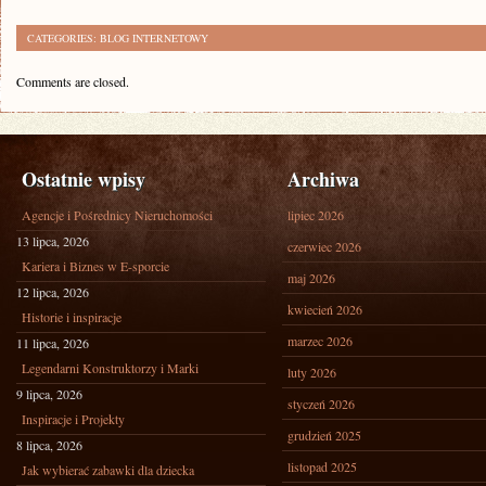
CATEGORIES:
BLOG INTERNETOWY
Comments are closed.
Ostatnie wpisy
Archiwa
Agencje i Pośrednicy Nieruchomości
lipiec 2026
13 lipca, 2026
czerwiec 2026
Kariera i Biznes w E-sporcie
maj 2026
12 lipca, 2026
kwiecień 2026
Historie i inspiracje
marzec 2026
11 lipca, 2026
Legendarni Konstruktorzy i Marki
luty 2026
9 lipca, 2026
styczeń 2026
Inspiracje i Projekty
grudzień 2025
8 lipca, 2026
listopad 2025
Jak wybierać zabawki dla dziecka