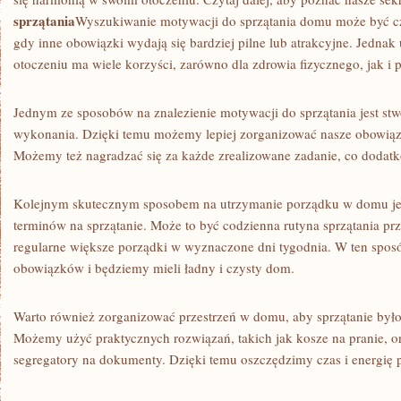
sprzątania
Wyszukiwanie motywacji do ‍sprzątania ​domu może być 
gdy inne⁣ obowiązki wydają się bardziej pilne lub atrakcyjne. Jedna
otoczeniu⁣ ma wiele korzyści, zarówno dla zdrowia fizycznego, jak i 
Jednym ⁣ze sposobów⁢ na znalezienie ‌motywacji do ‌sprzątania jest stw
wykonania. Dzięki temu możemy⁢ lepiej zorganizować nasze obowiązki‍
Możemy też nagradzać się za każde zrealizowane zadanie, co dodat
Kolejnym skutecznym ‌sposobem ‍na utrzymanie⁤ porządku⁣ w⁢ domu j
terminów na sprzątanie. ⁢Może⁤ to być‌ codzienna rutyna‍ sprzątania pr
regularne większe porządki w ‌wyznaczone dni tygodnia. W ten sposó
obowiązków i będziemy mieli ‌ładny i czysty dom.
Warto również zorganizować przestrzeń w domu, ‌aby sprzątanie było ł
Możemy użyć praktycznych⁤ rozwiązań, takich jak kosze na pranie, o
segregatory na dokumenty. Dzięki temu oszczędzimy czas ⁤i energię 