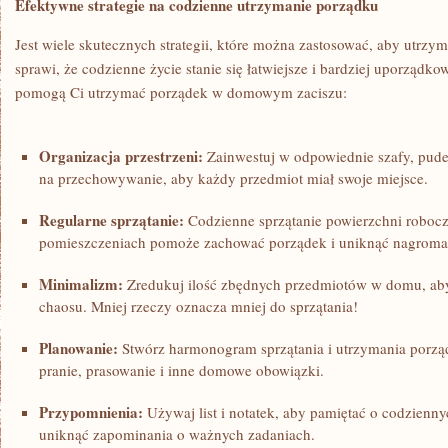
Efektywne strategie na ​codzienne utrzymanie porządku
Jest wiele ‌skutecznych ⁣strategii, które można zastosować,​ aby ⁣utrz
sprawi, że codzienne życie⁣ stanie ⁢się ‌łatwiejsze i bardziej uporządk
pomogą Ci ⁣utrzymać ‌porządek‍ w domowym zaciszu:
Organizacja przestrzeni:
Zainwestuj w odpowiednie szafy,⁢ pudeł
na ‌przechowywanie, aby każdy przedmiot miał swoje miejsce.
Regularne ⁤sprzątanie:
Codzienne sprzątanie powierzchni roboczyc
pomieszczeniach pomoże zachować porządek i uniknąć nagroma
Minimalizm:
Zredukuj ilość zbędnych przedmiotów w domu, aby‍
chaosu. Mniej rzeczy ‌oznacza mniej‌ do⁤ sprzątania!
Planowanie:
Stwórz harmonogram sprzątania ‍i utrzymania porząd
pranie, ⁤prasowanie i inne domowe obowiązki.
Przypomnienia:
Używaj list ‍i ‌notatek, aby pamiętać o codzie
uniknąć zapominania⁣ o ważnych zadaniach.