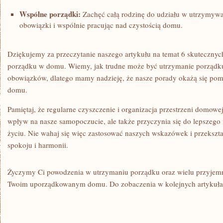
Wspólne porządki:
Zachęć całą rodzinę do udziału w​ utrzymywa
obowiązki i wspólnie ‌pracując⁣ nad czystością domu.
Dziękujemy za ⁣przeczytanie ⁣naszego artykułu⁣ na temat⁢ 6 skuteczn
porządku ‌w domu. Wiemy, jak trudne może‌ być utrzymanie porządku
obowiązków, dlatego mamy nadzieję, że ⁢nasze porady okażą‌ się ⁣po
domu.
Pamiętaj, że regularne⁣ czyszczenie i organizacja przestrzeni domow
wpływ na nasze samopoczucie, ale także przyczynia się⁤ do lepszeg
życiu. Nie wahaj się⁢ więc ​zastosować naszych wskazówek i przekszt
spokoju i harmonii.
Życzymy Ci powodzenia w utrzymaniu porządku ​oraz wielu przyjem
Twoim uporządkowanym domu. Do zobaczenia ‍w kolejnych artykuła