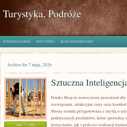
Turystyka, Podróże
STRONA GŁÓWNA
SPIS TREŚCI
BLOG INTERNETOWY
Archive for 7 maja, 2026
Sztuczna Inteligencj
Feniks Shop to nowoczesna przestrzeń dla
rozwiązania, atrakcyjne ceny oraz komfort
Strona została przygotowana z myślą o u
praktycznych produktów, które sprawdzą 
korzystaniu, jak i podczas realizacji bard
MAJ - 7 - 2026