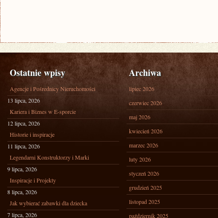
Ostatnie wpisy
Archiwa
Agencje i Pośrednicy Nieruchomości
lipiec 2026
13 lipca, 2026
czerwiec 2026
Kariera i Biznes w E-sporcie
maj 2026
12 lipca, 2026
kwiecień 2026
Historie i inspiracje
marzec 2026
11 lipca, 2026
Legendarni Konstruktorzy i Marki
luty 2026
9 lipca, 2026
styczeń 2026
Inspiracje i Projekty
grudzień 2025
8 lipca, 2026
listopad 2025
Jak wybierać zabawki dla dziecka
7 lipca, 2026
październik 2025