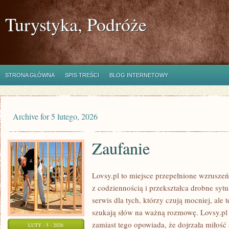
Turystyka, Podróże
STRONA GŁÓWNA
SPIS TREŚCI
BLOG INTERNETOWY
Archive for 5 lutego, 2026
Zaufanie
Lovsy.pl to miejsce przepełnione wzruszeń
z codziennością i przekształca drobne syt
serwis dla tych, którzy czują mocniej, ale 
szukają słów na ważną rozmowę. Lovsy.pl n
zamiast tego opowiada, że dojrzała miłość 
LUTY - 5 - 2026