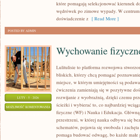
które pomagają selekcjonować kierunek do 
FILMOWEJ
wędrówek po zimowe wypady. W centrum 
doświadczenie z
[ Read More ]
POSTED BY ADMIN
Wychowanie fizyczn
Lulitulisie to platforma rozwojowa stworz
bliskich, którzy chcą pomagać poznawanie
miejsce, w którym umiejętności są podawa
ćwiczenia zamieniają się w pozytywne doś
rozwijanie z wyobraźnią, dzięki czemu pr
LUTY - 5 - 2026
ścieżki i wybierać to, co najbardziej wci
WYCHOWANIE
MOŻLIWOŚĆ KOMENTOWANIA
fizyczne (WF) i Nauka i Edukacja. Główną 
FIZYCZNE
ZOSTAŁA WYŁĄCZONA
przestrzeni, w której nauka odbywa się be
(WF)
schematów, pojawia się swoboda i zachęta 
pomaga budować odwagę, bo każde małe po