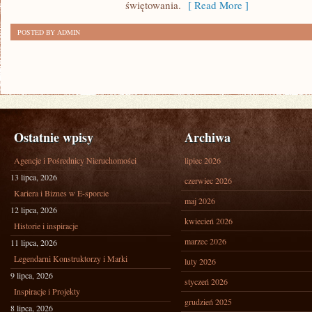
świętowania.
[ Read More ]
POSTED BY ADMIN
Ostatnie wpisy
Archiwa
Agencje i Pośrednicy Nieruchomości
lipiec 2026
13 lipca, 2026
czerwiec 2026
Kariera i Biznes w E-sporcie
maj 2026
12 lipca, 2026
kwiecień 2026
Historie i inspiracje
marzec 2026
11 lipca, 2026
Legendarni Konstruktorzy i Marki
luty 2026
9 lipca, 2026
styczeń 2026
Inspiracje i Projekty
grudzień 2025
8 lipca, 2026