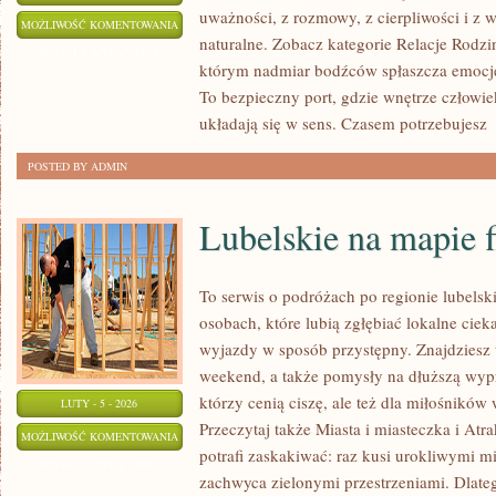
uważności, z rozmowy, z cierpliwości i z 
ZAUFANIE
MOŻLIWOŚĆ KOMENTOWANIA
naturalne. Zobacz kategorie Relacje Rodzi
ZOSTAŁA WYŁĄCZONA
którym nadmiar bodźców spłaszcza emocje,
To bezpieczny port, gdzie wnętrze człowi
układają się w sens. Czasem potrzebujesz
[
POSTED BY ADMIN
Lubelskie na mapie 
To serwis o podróżach po regionie lubelsk
osobach, które lubią zgłębiać lokalne cie
wyjazdy w sposób przystępny. Znajdziesz t
weekend, a także pomysły na dłuższą wypr
którzy cenią ciszę, ale też dla miłośników 
LUTY - 5 - 2026
Przeczytaj także Miasta i miasteczka i Atr
LUBELSKIE
MOŻLIWOŚĆ KOMENTOWANIA
potrafi zaskakiwać: raz kusi urokliwymi 
NA
ZOSTAŁA WYŁĄCZONA
zachwyca zielonymi przestrzeniami. Dlatego
MAPIE