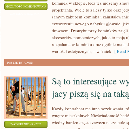
kominek w sklepie, lecz też możemy zmów
AKTUALNIE
MOŻLIWOŚĆ KOMENTOWANIA
projektanta. Wiele to zależy tylko oraz jed
NIEZWYKŁĄ
ZOSTAŁA WYŁĄCZONA
samym zakupem kominka i zainstalowani
RENOMĄ
czyszczeniu nowego nabytku głównie, jeżel
CIESZY
drewnem. Dystrybutorzy kominków zajęli 
SIĘ
akcesoriów pomocniczych, jakie to mają u
ASORTYMENT
rozpalanie w kominku oraz ogólnie mają 
wartości estetycznych, – wskutek
[ Read M
POSTED BY ADMIN
Są to interesujące w
jacy piszą się na tak
Każdy kontrahent ma inne oczekiwania, r
wnętrz mieszkalnych Nieświadomość bądź 
wiedzy bardzo często zawęża nasze pole 
PAŹDZIERNIK - 8 - 2025