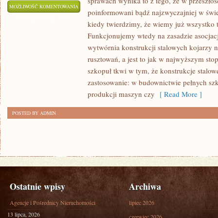
sprawach wynika to z tego, że w przeszłoś
SĄ
MOŻLIWOŚĆ KOMENTOWANIA
poinformowani bądź najzwyczajniej w świec
TO
ZOSTAŁA WYŁĄCZONA
kiedy twierdzimy, że wiemy już wszystko 
INTERESUJĄCE
Funkcjonujemy wtedy na zasadzie asocjacj
WYBORY
wytwórnia konstrukcji stalowych kojarzy n
LUDZI,
rusztowań, a jest to jak w najwyższym sto
JACY
szkopuł tkwi w tym, że konstrukcje stalo
PISZĄ
zastosowanie: w budownictwie pełnych sz
SIĘ
produkcji maszyn czy
[ Read More ]
NA
POSTED BY ADMIN
TAKĄ
INWESTYCJĘ
Ostatnie wpisy
Archiwa
Agencje i Pośrednicy Nieruchomości
lipiec 2026
13 lipca, 2026
czerwiec 2026