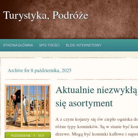
Turystyka, Podróże
STRONA GŁÓWNA
SPIS TREŚCI
BLOG INTERNETOWY
Archive for 8 października, 2025
Aktualnie niezwykłą
się asortyment
A z czym kojarzy się ów ciepło ogniska
różne typy kominków. Są w stanie być kom
drzewo. Mogą być kominki kaflowe i sup
PAŹDZIERNIK - 8 - 2025