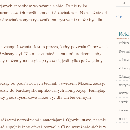
31
ejszych sposobów ​wyrażania siebie. To nie‌ tylko⁣
azanie‌ swoich myśli, emocji i doświadczeń. Niezależnie od
« lip
czy doświadczonym​ rysownikiem, rysowanie może być dla
Rekl
Pobierz
i ​zaangażowania. Jest to proces, ⁤który pozwala Ci rozwijać
Dowiedz 
własny styl. Nie ‌musisz mieć ​talentu ​od urodzenia, aby
Zobacz 
scy możemy nauczyć się rysować, jeśli tylko poświęcimy
Zobacz p
Zobacz 
zacząć od podstawowych technik i ćwiczeń. Możesz zacząć
Witryna
chodzić do bardziej skomplikowanych kompozycji. Pamiętaj,
WWW
czy praca rysunkowa może⁢ być dla ‍Ciebie cennym
Serwis
Serwis
HTTP
różnymi narzędziami i materiałami. Ołówki, tusze, pastele
ć zupełnie inny ‍efekt i pozwolić Ci na wyrażenie siebie w