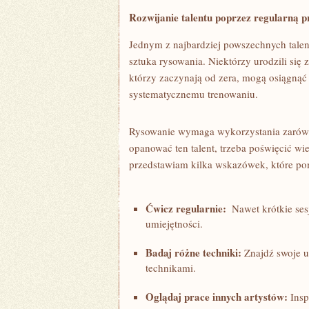
Rozwijanie⁣ talentu poprzez regularną‌ 
Jednym ‍z najbardziej‍ powszechnych tale
sztuka rysowania. Niektórzy urodzili się 
którzy zaczynają od zera, mogą‌ osiągną
systematycznemu trenowaniu.
Rysowanie wymaga wykorzystania zarówno
opanować ten⁣ talent, trzeba poświęcić wi
przedstawiam ⁣kilka‌ wskazówek, ‍które p
Ćwicz regularnie:
‌ Nawet krótkie⁤ s
umiejętności.
Badaj ⁢różne techniki:
Znajdź swoje ​u
technikami.
Oglądaj ⁢prace innych artystów:
Insp