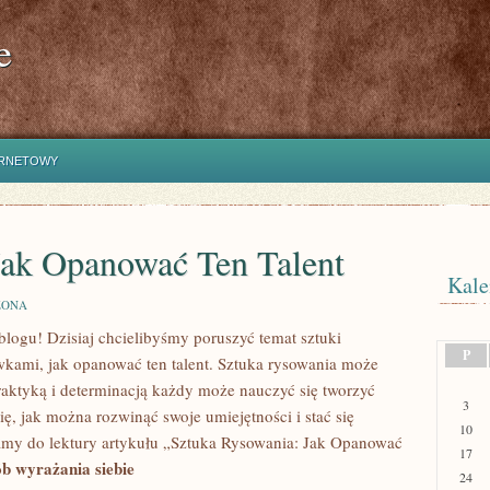
e
ERNETOWY
Jak Opanować Ten Talent
Kale
ZONA
blogu!⁢ Dzisiaj chcielibyśmy poruszyć temat sztuki
P
wkami,⁣ jak opanować ten talent. ⁢Sztuka rysowania może
aktyką i⁤ determinacją każdy może⁢ nauczyć się tworzyć
3
⁤się, jak można rozwinąć swoje umiejętności i stać się
10
y ⁢do lektury artykułu‍ „Sztuka ​Rysowania: Jak Opanować
17
b wyrażania siebie
24