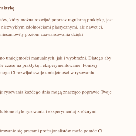
praktykę
ntów, który można rozwijać poprzez regularną praktykę, jest
z​ niezwykłym zdolnościami plastycznymi, ale nawet ci,
ć niesamowity poziom⁢ zaawansowania dzięki
 umiejętności ​manualnych, jak i wyobraźni. Dlatego aby
ele czasu na praktykę i‍ eksperymentowanie. Poniżej
omogą Ci rozwijać swoje umiejętności ‌w rysowaniu:
esje rysowania​ każdego dnia mogą znacząco poprawić Twoje
lubione style rysowania i eksperymentuj z różnymi
irowanie się pracami profesjonalistów⁣ może pomóc Ci