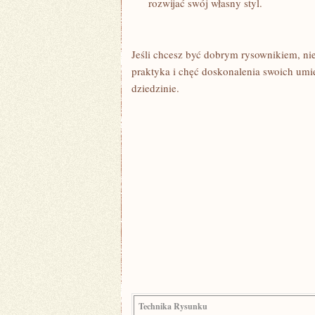
rozwijać⁢ swój własny styl.
Jeśli chcesz ⁣być dobrym‌ rysownikiem, ni
praktyka i chęć doskonalenia⁣ swoich umiej
‌dziedzinie.
Technika Rysunku