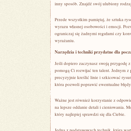
inny sposób. Znajdź swój ulubiony rodzaj 
Przede ‍wszystkim ⁣pamiętaj, że​ sztuka rys
wyrazu własnej osobowości ⁣i ​emocji. Poz
ograniczaj się ⁣żadnymi regułami czy ko
wyrażaniu.
Narzędzia i ​techniki przydatne dla ‍poc
Jeśli⁣ dopiero zaczynasz swoją przygodę z 
pomogą Ci rozwijać ten ‍talent. Jednym z
precyzyjnie kreślić ⁤linie i szkicować ry
która pozwoli ​poprawić ewentualne błędy
Ważne jest również korzystanie z ⁢odpowi
na lepsze oddanie ⁤detali i⁤ cieniowania. 
który najlepiej sprawdzi się dla Ciebie.
Jedną z ⁢podstawowych technik, którą war