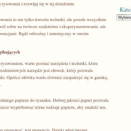
rysowania i rozwijaj się w tej dziedzinie.
Kate
Kategorie
owania ​to⁢ nie tylko kwestia techniki, ale przede wszystkim
wól⁣ sobie na ​twórcze szaleństwo i eksperymentowanie, nie
nwencjami. Bądź odważny i autentyczny w ‍swoim
zątkujących
rysowaniem, warto poznać ‍narzędzia i techniki,​ które
 podstawowych narzędzi jest ołówek, który pozwala
sunki.‌ Oprócz ołówka warto również zaopatrzyć⁣ się w gumkę,
.
edniego​ papieru‍ do rysunku. Dobrej jakości papier pozwala
Możesz ⁤wypróbować różne ⁤rodzaje⁤ papieru, aby znaleźć ten,
to opanować, jest proporcja. Dzięki właściwemu‍