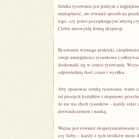
Sztuka ‍rysowania jest jednym z‍ najpiękni
umiejętność, ale również sposób na przek
tego, czy jesteś początkującym ‍artystą 
Ciebie niezwykłą formą ekspresji.
Rysowanie wymaga​ praktyki, cierpliwości 
swoje umiejętności ‌rysunkowe i ⁤odkrywać 
doskonalić się w sztuce rysowania. Wszy
odpowiednią ilość czasu i wysiłku.
Aby opanować sztukę rysowania, warto⁢ 
od⁣ prostych kształtów ⁢i stopniowo prze
że nie ma złych rysunków – każdy szkic 
doświadczeniem i nauką.
Ważne jest⁢ również eksperymentowanie z 
czy farby – każdy z tych środków może da