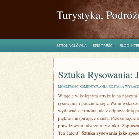
Turystyka, Podróż
STRONA GŁÓWNA
SPIS TREŚCI
BLOG INT
Sztuka Rysowania: 
SZTUKA
MOŻLIWOŚĆ KOMENTOWANIA
ZOSTAŁA WYŁĄC
RYSOWANIA:
Witajcie w kolejnym artykule ‌na naszym 
JAK
OPANOWAĆ
rysowania i podzielić się ‌z Wami wskazó
TEN
TALENT
wydawać się trudna, ale z odpowiednią pr
piękne i inspirujące dzieła.‌ Przekonajcie 
prawdziwym‍ mistrzem rysunku! Zapraszam
Sztuka rysowania jako sposó
Ten Talent”.