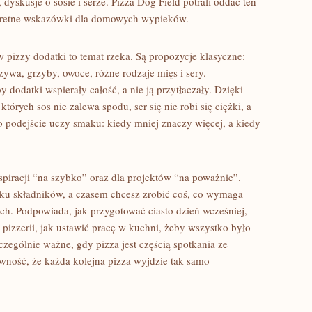
dyskusje o sosie i serze. Pizza Dog Field potrafi oddać ten
nkretne wskazówki dla domowych wypieków.
 pizzy dodatki to temat rzeka. Są propozycje klasyczne:
zywa, grzyby, owoce, różne rodzaje mięs i sery.
y dodatki wspierały całość, a nie ją przytłaczały. Dzięki
órych sos nie zalewa spodu, ser się nie robi się ciężki, a
To podejście uczy smaku: kiedy mniej znaczy więcej, a kiedy
nspiracji “na szybko” oraz dla projektów “na poważnie”.
lku składników, a czasem chcesz zrobić coś, co wymaga
h. Podpowiada, jak przygotować ciasto dzień wcześniej,
j pizzerii, jak ustawić pracę w kuchni, żeby wszystko było
gólnie ważne, gdy pizza jest częścią spotkania ze
wność, że każda kolejna pizza wyjdzie tak samo