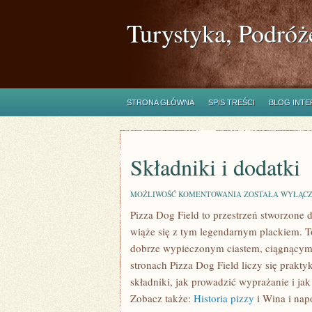
Turystyka, Podróż
STRONA GŁÓWNA
SPIS TREŚCI
BLOG INT
Składniki i dodatki
SKŁADNIKI
MOŻLIWOŚĆ KOMENTOWANIA
ZOSTAŁA WYŁĄC
I
Pizza Dog Field to przestrzeń stworzone 
DODATKI
wiąże się z tym legendarnym plackiem. To 
dobrze wypieczonym ciastem, ciągnącym 
stronach Pizza Dog Field liczy się prakty
składniki, jak prowadzić wyprażanie i ja
Zobacz także:
Historia pizzy
i Wina i napo