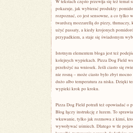
W tekstach często przewija się też temat 
pokazuje, jak wybierać produkty: pomido
rozpoznać, co jest sensowne, a co tylko 
twardszą mozzarellą do pizzy, tłumaczy, 
użyć passaty, a kiedy krojonych pomidoró
przypadkiem, a staje się świadomym wy
Istotnym elementem bloga jest też podejśc
kolejnych wypiekach. Pizza Dog Field wsp
przełożyć na wniosek. Jeśli ciasto się rw
nie rosną – może ciasto było zbyt mocno
dużo albo temperatura za niska. Dzięki t
wypieki krok po kroku.
Pizza Dog Field potrafi też opowiadać o p
Blog łączy instrukcję z luzem. To sprawia
wkuwanie, tylko jak rozmowa z kimś, kto
wywoływać uśmiech. Dlatego w tle pojawia