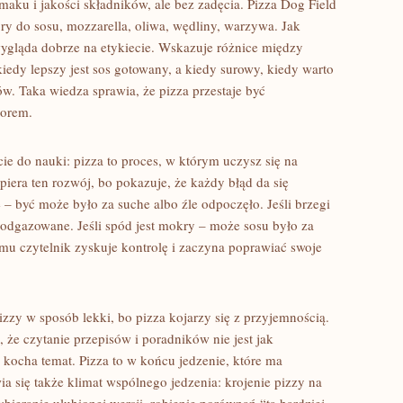
smaku i jakości składników, ale bez zadęcia. Pizza Dog Field
ry do sosu, mozzarella, oliwa, wędliny, warzywa. Jak
wygląda dobrze na etykiecie. Wskazuje różnice między
kiedy lepszy jest sos gotowany, a kiedy surowy, kiedy warto
w. Taka wiedza sprawia, że pizza przestaje być
borem.
ie do nauki: pizza to proces, w którym uczysz się na
iera ten rozwój, bo pokazuje, że każdy błąd da się
ie – być może było za suche albo źle odpoczęło. Jeśli brzegi
 odgazowane. Jeśli spód jest mokry – może sosu było za
emu czytelnik zyskuje kontrolę i zaczyna poprawiać swoje
izzy w sposób lekki, bo pizza kojarzy się z przyjemnością.
, że czytanie przepisów i poradników nie jest jak
 kocha temat. Pizza to w końcu jedzenie, które ma
 się także klimat wspólnego jedzenia: krojenie pizzy na