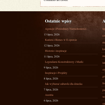
Ostatnie wpisy
A
Agencje i Pośrednicy Nieruchomości
li
13 lipca, 2026
cz
Kariera i Biznes w E-sporcie
ma
12 lipca, 2026
kw
Historie i inspiracje
ma
11 lipca, 2026
Legendarni Konstruktorzy i Marki
lu
9 lipca, 2026
st
Inspiracje i Projekty
gr
8 lipca, 2026
li
Jak wybierać zabawki dla dziecka
7 lipca, 2026
pa
Austria
wr
6 lipca, 2026
si