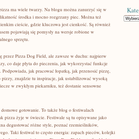
Kate
pizza ma wiele twarzy. Na blogu można zanurzyć się w
delikatność środka i mocno rozgrzany piec. Można też
Kategorie
ienkim cieście, gdzie kluczowa jest cienkość. Są również
czasem pojawiają się pomysły na wersje robione w
alnego sprzętu.
się przez Pizza Dog Field, ale zawsze w duchu: najpierw
zy, co daje płyta do pieczenia, jak wykorzystać funkcje
s. Podpowiada, jak pracować łopatką, jak przenosić pizzę,
o pizzy, znajdzie tu inspiracje, jak ustabilizować wysoką
ś piecze w zwykłym piekarniku, też dostanie sensowne
o domowe gotowanie. To także blog o festiwalach
jak pizza żyje w świecie. Festiwale są tu opisywane jako
żna degustować różne style, poznać rzemieślników,
go. Taki festiwal to często energia: zapach pieców, kolejki