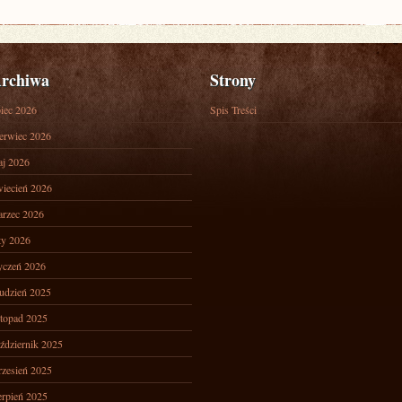
rchiwa
Strony
piec 2026
Spis Treści
erwiec 2026
j 2026
iecień 2026
rzec 2026
ty 2026
yczeń 2026
udzień 2025
stopad 2025
ździernik 2025
zesień 2025
erpień 2025