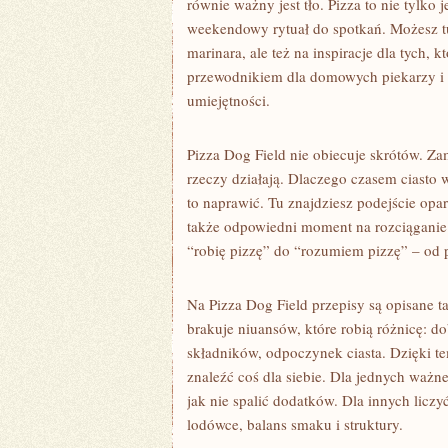
równie ważny jest tło. Pizza to nie tylko 
weekendowy rytuał do spotkań. Możesz tu 
marinara, ale też na inspiracje dla tych, 
przewodnikiem dla domowych piekarzy i 
umiejętności.
Pizza Dog Field nie obiecuje skrótów. Z
rzeczy działają. Dlaczego czasem ciasto
to naprawić. Tu znajdziesz podejście opar
także odpowiedni moment na rozciąganie 
“robię pizzę” do “rozumiem pizzę” – od
Na Pizza Dog Field przepisy są opisane t
brakuje niuansów, które robią różnicę: do
składników, odpoczynek ciasta. Dzięki t
znaleźć coś dla siebie. Dla jednych ważn
jak nie spalić dodatków. Dla innych liczyć
lodówce, balans smaku i struktury.