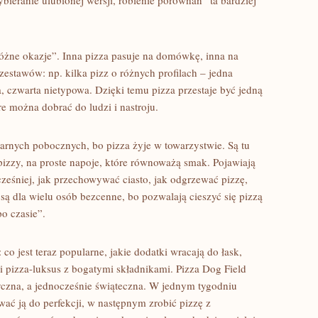
ieranie ulubionej wersji, robienie porównań “ta bardziej
óżne okazje”. Inna pizza pasuje na domówkę, inna na
zestawów: np. kilka pizz o różnych profilach – jedna
za, czwarta nietypowa. Dzięki temu pizza przestaje być jedną
re można dobrać do ludzi i nastroju.
arnych pobocznych, bo pizza żyje w towarzystwie. Są tu
 pizzy, na proste napoje, które równoważą smak. Pojawiają
cześniej, jak przechowywać ciasto, jak odgrzewać pizzę,
 są dla wielu osób bezcenne, bo pozwalają cieszyć się pizzą
o czasie”.
o jest teraz popularne, jakie dodatki wracają do łask,
i pizza-luksus z bogatymi składnikami. Pizza Dog Field
tyczna, a jednocześnie świąteczna. W jednym tygodniu
ać ją do perfekcji, w następnym zrobić pizzę z