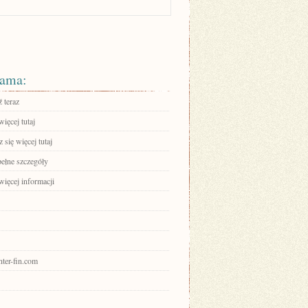
ama:
 teraz
ięcej tutaj
się więcej tutaj
pełne szczegóły
więcej informacji
enter-fin.com