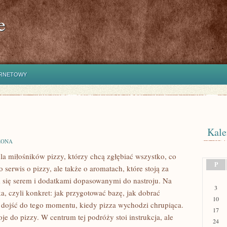
e
ERNETOWY
Kale
ZONA
dla miłośników pizzy, którzy chcą zgłębiać wszystko, co
P
serwis o pizzy, ale także o aromatach, które stoją za
się serem i dodatkami dopasowanymi do nastroju. Na
3
ka, czyli konkret: jak przygotować bazę, jak dobrać
10
k dojść do tego momentu, kiedy pizza wychodzi chrupiąca.
17
je do pizzy. W centrum tej podróży stoi instrukcja, ale
24