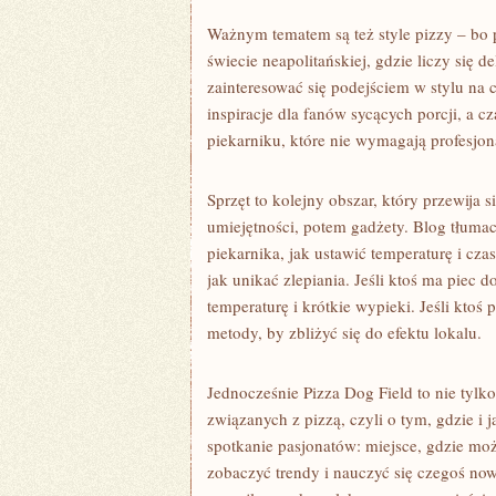
Ważnym tematem są też style pizzy – bo 
świecie neapolitańskiej, gdzie liczy się 
zainteresować się podejściem w stylu na c
inspiracje dla fanów sycących porcji, a 
piekarniku, które nie wymagają profesjon
Sprzęt to kolejny obszar, który przewija 
umiejętności, potem gadżety. Blog tłumac
piekarnika, jak ustawić temperaturę i cza
jak unikać zlepiania. Jeśli ktoś ma piec d
temperaturę i krótkie wypieki. Jeśli kto
metody, by zbliżyć się do efektu lokalu.
Jednocześnie Pizza Dog Field to nie tylk
związanych z pizzą, czyli o tym, gdzie i 
spotkanie pasjonatów: miejsce, gdzie mo
zobaczyć trendy i nauczyć się czegoś nowe