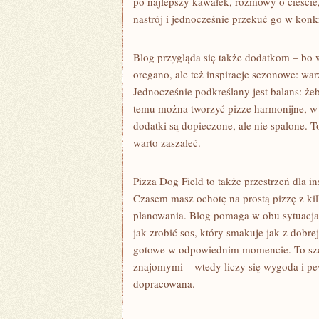
po najlepszy kawałek, rozmowy o cieście, 
nastrój i jednocześnie przekuć go w ko
Blog przygląda się także dodatkom – bo w
oregano, ale też inspiracje sezonowe: war
Jednocześnie podkreślany jest balans: żeb
temu można tworzyć pizze harmonijne, w kt
dodatki są dopieczone, ale nie spalone. 
warto zaszaleć.
Pizza Dog Field to także przestrzeń dla i
Czasem masz ochotę na prostą pizzę z ki
planowania. Blog pomaga w obu sytuacjac
jak zrobić sos, który smakuje jak z dobre
gotowe w odpowiednim momencie. To szcze
znajomymi – wtedy liczy się wygoda i pe
dopracowana.