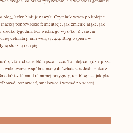
wać czegoś, co brzmi ryzykownie, ale wychodzi genialnie.
 to blog, który buduje nawyk. Czytelnik wraca po kolejne
ak inaczej poprowadzić fermentację, jak zmienić mąkę, jak
 w środku tygodnia bez wielkiego wysiłku. Z czasem
rdziej delikatną, inni wolą sycącą. Blog wspiera w
dyną słuszną receptę.
osób, które chcą robić lepszą pizzę. To miejsce, gdzie pizza
estiwale tworzą wspólnie mapę doświadczeń. Jeśli szukasz
śnie lubisz klimat kulinarnej przygody, ten blog jest jak plac
 próbować, poprawiać, smakować i wracać po więcej.