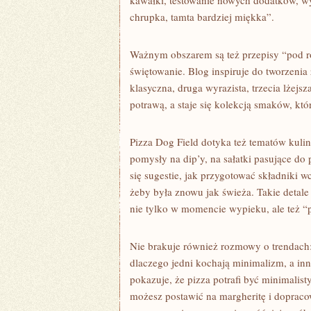
kawałki, testowanie nowych dodatków, wyb
chrupka, tamta bardziej miękka”.
Ważnym obszarem są też przepisy “pod r
świętowanie. Blog inspiruje do tworzenia 
klasyczna, druga wyrazista, trzecia lżejs
potrawą, a staje się kolekcją smaków, któ
Pizza Dog Field dotyka też tematów kulin
pomysły na dip’y, na sałatki pasujące do
się sugestie, jak przygotować składniki w
żeby była znowu jak świeża. Takie detale
nie tylko w momencie wypieku, ale też “p
Nie brakuje również rozmowy o trendach: c
dlaczego jedni kochają minimalizm, a inn
pokazuje, że pizza potrafi być minimalis
możesz postawić na margheritę i dopracow