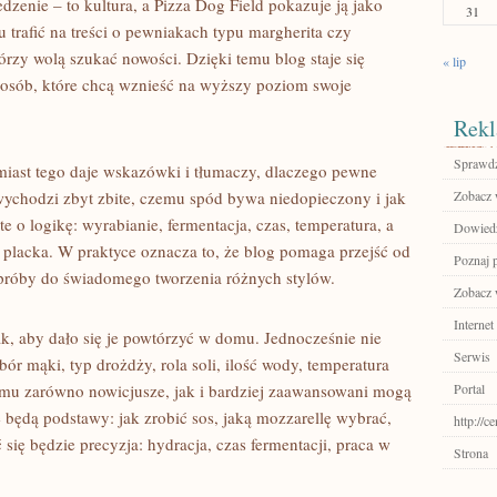
jedzenie – to kultura, a Pizza Dog Field pokazuje ją jako
31
trafić na treści o pewniakach typu margherita czy
którzy wolą szukać nowości. Dzięki temu blog staje się
« lip
osób, które chcą wznieść na wyższy poziom swoje
Rekl
Sprawdź
amiast tego daje wskazówki i tłumaczy, dlaczego pewne
 wychodzi zbyt zbite, czemu spód bywa niedopieczony i jak
Zobacz w
te o logikę: wyrabianie, fermentacja, czas, temperatura, a
Dowiedz 
placka. W praktyce oznacza to, że blog pomaga przejść od
Poznaj 
 próby do świadomego tworzenia różnych stylów.
Zobacz 
Internet
ak, aby dało się je powtórzyć w domu. Jednocześnie nie
Serwis
bór mąki, typ drożdży, rola soli, ilość wody, temperatura
emu zarówno nowicjusze, jak i bardziej zaawansowani mogą
Portal
e będą podstawy: jak zrobić sos, jaką mozzarellę wybrać,
http://c
 się będzie precyzja: hydracja, czas fermentacji, praca w
Strona