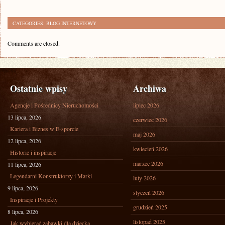
CATEGORIES:
BLOG INTERNETOWY
Comments are closed.
Ostatnie wpisy
Archiwa
Agencje i Pośrednicy Nieruchomości
lipiec 2026
13 lipca, 2026
czerwiec 2026
Kariera i Biznes w E-sporcie
maj 2026
12 lipca, 2026
kwiecień 2026
Historie i inspiracje
marzec 2026
11 lipca, 2026
Legendarni Konstruktorzy i Marki
luty 2026
9 lipca, 2026
styczeń 2026
Inspiracje i Projekty
grudzień 2025
8 lipca, 2026
listopad 2025
Jak wybierać zabawki dla dziecka