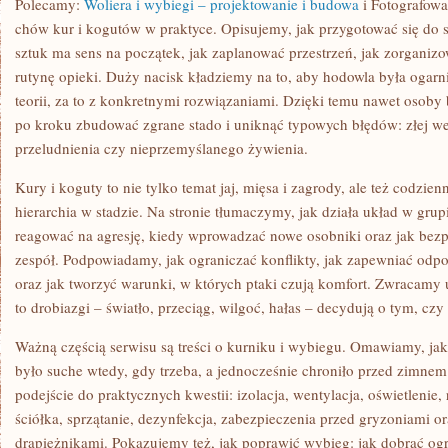
Polecamy:
Woliera i wybiegi – projektowanie i budowa
i Fotografowa
chów kur i kogutów w praktyce. Opisujemy, jak przygotować się do sta
sztuk ma sens na początek, jak zaplanować przestrzeń, jak zorganizo
rutynę opieki. Duży nacisk kładziemy na to, aby hodowla była ogarni
teorii, za to z konkretnymi rozwiązaniami. Dzięki temu nawet osob
po kroku zbudować zgrane stado i uniknąć typowych błędów: złej wen
przeludnienia czy nieprzemyślanego żywienia.
Kury i koguty to nie tylko temat jaj, mięsa i zagrody, ale też codzie
hierarchia w stadzie. Na stronie tłumaczymy, jak działa układ w grup
reagować na agresję, kiedy wprowadzać nowe osobniki oraz jak bezpi
zespół. Podpowiadamy, jak ograniczać konflikty, jak zapewniać odpow
oraz jak tworzyć warunki, w których ptaki czują komfort. Zwracamy 
to drobiazgi – światło, przeciąg, wilgoć, hałas – decydują o tym, czy
Ważną częścią serwisu są treści o kurniku i wybiegu. Omawiamy, jak
było suche wtedy, gdy trzeba, a jednocześnie chroniło przed zimnem 
podejście do praktycznych kwestii: izolacja, wentylacja, oświetlenie
ściółka, sprzątanie, dezynfekcja, zabezpieczenia przed gryzoniami o
drapieżnikami. Pokazujemy też, jak poprawić wybieg: jak dobrać ogr