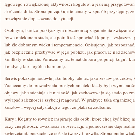
lęgowego i zwiększonej aktywności kogutów, a jesienią przygotowan
skrócenia dnia. Strona porządkuje te tematy w sposób przystępny, 
rozwiązanie dopasowane do sytuacji.
Osobnym, bardzo praktycznym obszarem są zagadnienia związane 
bywa opiekunem stada, ale potrafi też sprawiać kłopoty – zwłaszcz
lub źle dobranym wieku i temperamencie. Opisujemy, jak rozpoznać,
jak bezpiecznie przebywać w jego pobliżu, jak pracować nad zachow
konflikty w stadzie. Poruszamy też temat doboru proporcji kogut–ku
kondycję kur i ogólną harmonię.
Serwis pokazuje hodowlę jako hobby, ale też jako zestaw procesów, 
Zachęcamy do prowadzenia prostych notatek: kiedy była wymiana ści
objawy, jak zmieniała się nieśność, jak zachowywało się stado po zmi
wyłapać zależności i szybciej reagować. W praktyce taka organizacj
kosztów i więcej satysfakcji z tego, że ptaki są zadbanie.
Kury i Koguty to również inspiracje dla osób, które chcą żyć bliżej
uczy cierpliwości, uważności i obserwacji, a jednocześnie daje realne 
zwierzętami, poczucie, że coś się tworzy i rozwija. Strona podpowiad