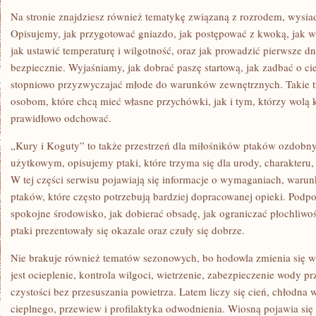
Na stronie znajdziesz również tematykę związaną z rozrodem, wys
Opisujemy, jak przygotować gniazdo, jak postępować z kwoką, jak wy
jak ustawić temperaturę i wilgotność, oraz jak prowadzić pierwsze dni
bezpiecznie. Wyjaśniamy, jak dobrać paszę startową, jak zadbać o cie
stopniowo przyzwyczajać młode do warunków zewnętrznych. Takie tr
osobom, które chcą mieć własne przychówki, jak i tym, którzy wolą 
prawidłowo odchować.
„Kury i Koguty” to także przestrzeń dla miłośników ptaków ozdob
użytkowym, opisujemy ptaki, które trzyma się dla urody, charakteru
W tej części serwisu pojawiają się informacje o wymaganiach, warunk
ptaków, które często potrzebują bardziej dopracowanej opieki. Podp
spokojne środowisko, jak dobierać obsadę, jak ograniczać płochliwo
ptaki prezentowały się okazale oraz czuły się dobrze.
Nie brakuje również tematów sezonowych, bo hodowla zmienia się w
jest ocieplenie, kontrola wilgoci, wietrzenie, zabezpieczenie wody 
czystości bez przesuszania powietrza. Latem liczy się cień, chłodna 
cieplnego, przewiew i profilaktyka odwodnienia. Wiosną pojawia się 