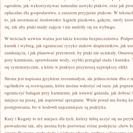
ogrodem, jak wykorzystywać naturalne nawyki ptaków, oraz jak prow
opłacalne dla gospodarstwa, a zarazem przyjazne ptakom. W tekstach
to, jak urozmaicać środowisko: kąpiele piaskowe, gałęzie, strefy żer
się, tak aby ptaki miały zajęcie i nie nudziły się na wybiegu.
W treściach serwisu ważna jest także kwestia bezpieczeństwa. Podp
kurnik i wybieg, jak ograniczać ryzyko ataków drapieżników, jak usz
zamknięcia, i jak planować przestrzeń, by ptaki nie uciekały. Omawia
pory karmienia, sprawdzanie wody, szybki przegląd stada i kurnika. T
się systematycznie, a które w praktyce przynoszą największy efekt.
Strona jest napisana językiem zrozumiałym, ale jednocześnie dba o 
ogólników są rozwiązania, które można wdrożyć od razu: jak poprawi
ograniczyć bałagan przy karmieniu, jak ustawić gniazda, jak dobrać 
miejsce na paszę, jak usprawnić sprzątanie. Wiele porad ma formę 
postępowania, bo w hodowli najcenniejsze są praktyka.
Kury i Koguty to też miejsce dla tych, którzy lubią uczyć się na prz
prowadzone tak, aby można było porównać różne podejścia: chów bar
uporządkowany, małe stado i większą obsadę, wybieg całoroczny i 