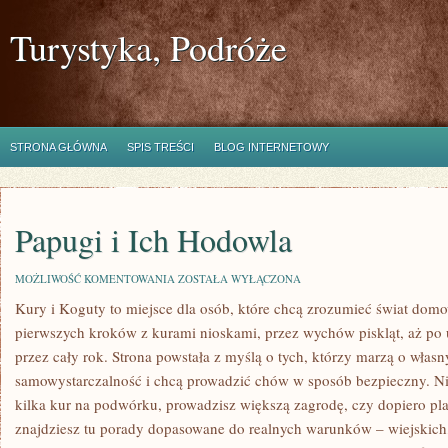
Turystyka, Podróże
STRONA GŁÓWNA
SPIS TREŚCI
BLOG INTERNETOWY
Papugi i Ich Hodowla
PAPUGI
MOŻLIWOŚĆ KOMENTOWANIA
ZOSTAŁA WYŁĄCZONA
I
Kury i Koguty to miejsce dla osób, które chcą zrozumieć świat dom
ICH
HODOWLA
pierwszych kroków z kurami nioskami, przez wychów piskląt, aż po
przez cały rok. Strona powstała z myślą o tych, którzy marzą o własn
samowystarczalność i chcą prowadzić chów w sposób bezpieczny. Ni
kilka kur na podwórku, prowadzisz większą zagrodę, czy dopiero p
znajdziesz tu porady dopasowane do realnych warunków – wiejskich,