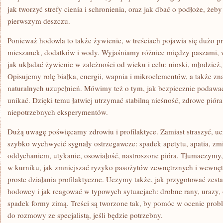
jak tworzyć strefy cienia i schronienia, oraz jak dbać o podłoże, żeby
pierwszym deszczu.
Ponieważ hodowla to także żywienie, w treściach pojawia się dużo p
mieszanek, dodatków i wody. Wyjaśniamy różnice między paszami, w
jak układać żywienie w zależności od wieku i celu: nioski, młodzież,
Opisujemy rolę białka, energii, wapnia i mikroelementów, a także zna
naturalnych uzupełnień. Mówimy też o tym, jak bezpiecznie podawać 
unikać. Dzięki temu łatwiej utrzymać stabilną nieśność, zdrowe piór
niepotrzebnych eksperymentów.
Dużą uwagę poświęcamy zdrowiu i profilaktyce. Zamiast straszyć, uc
szybko wychwycić sygnały ostrzegawcze: spadek apetytu, apatia, z
oddychaniem, utykanie, osowiałość, nastroszone pióra. Tłumaczymy,
w kurniku, jak zmniejszać ryzyko pasożytów zewnętrznych i wewnęt
proste działania profilaktyczne. Uczymy także, jak przygotować zes
hodowcy i jak reagować w typowych sytuacjach: drobne rany, urazy, 
spadek formy zimą. Treści są tworzone tak, by pomóc w ocenie pro
do rozmowy ze specjalistą, jeśli będzie potrzebny.