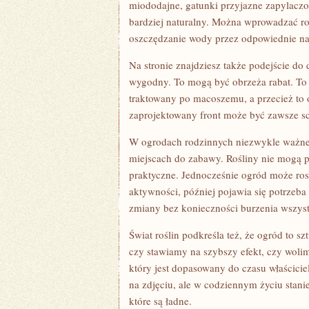
miododajne, gatunki przyjazne zapylaczom 
bardziej naturalny. Można wprowadzać roz
oszczędzanie wody przez odpowiednie nas
Na stronie znajdziesz także podejście do d
wygodny. To mogą być obrzeża rabat. To
traktowany po macoszemu, a przecież to 
zaprojektowany front może być zawsze schl
W ogrodach rodzinnych niezwykle ważne 
miejscach do zabawy. Rośliny nie mogą p
praktyczne. Jednocześnie ogród może rosn
aktywności, później pojawia się potrzeb
zmiany bez konieczności burzenia wszys
Świat roślin podkreśla też, że ogród to 
czy stawiamy na szybszy efekt, czy wolim
który jest dopasowany do czasu właścicie
na zdjęciu, ale w codziennym życiu stani
które są ładne.