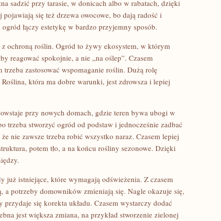
a sadzić przy tarasie, w donicach albo w rabatach, dzięki
 pojawiają się też drzewa owocowe, bo dają radość i
 ogród łączy estetykę w bardzo przyjemny sposób.
 z ochroną roślin. Ogród to żywy ekosystem, w którym
 aby reagować spokojnie, a nie „na oślep”. Czasem
 trzeba zastosować wspomaganie roślin. Dużą rolę
Roślina, która ma dobre warunki, jest zdrowsza i lepiej
owstaje przy nowych domach, gdzie teren bywa ubogi w
bo trzeba stworzyć ogród od podstaw i jednocześnie zadbać
, że nie zawsze trzeba robić wszystko naraz. Czasem lepiej
ruktura, potem tło, a na końcu rośliny sezonowe. Dzięki
iędzy.
y już istniejące, które wymagają odświeżenia. Z czasem
ą, a potrzeby domowników zmieniają się. Nagle okazuje się,
y przydaje się korekta układu. Czasem wystarczy dodać
ebna jest większa zmiana, na przykład stworzenie zielonej