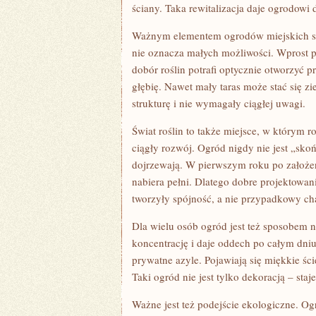
ściany. Taka rewitalizacja daje ogrodowi 
Ważnym elementem ogrodów miejskich są t
nie oznacza małych możliwości. Wprost 
dobór roślin potrafi optycznie otworzyć p
głębię. Nawet mały taras może stać się zi
strukturę i nie wymagały ciągłej uwagi.
Świat roślin to także miejsce, w którym r
ciągły rozwój. Ogród nigdy nie jest „skoń
dojrzewają. W pierwszym roku po założeni
nabiera pełni. Dlatego dobre projektowani
tworzyły spójność, a nie przypadkowy chao
Dla wielu osób ogród jest też sposobem 
koncentrację i daje oddech po całym dniu.
prywatne azyle. Pojawiają się miękkie ści
Taki ogród nie jest tylko dekoracją – sta
Ważne jest też podejście ekologiczne. Og