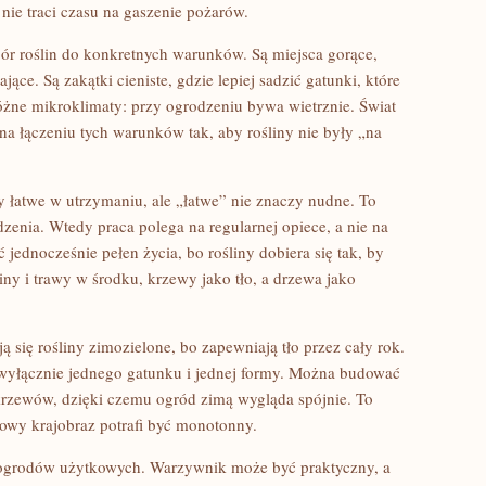
l nie traci czasu na gaszenie pożarów.
bór roślin do konkretnych warunków. Są miejsca gorące,
ące. Są zakątki cieniste, gdzie lepiej sadzić gatunki, które
óżne mikroklimaty: przy ogrodzeniu bywa wietrznie. Świat
 na łączeniu tych warunków tak, aby rośliny nie były „na
y łatwe w utrzymaniu, ale „łatwe” nie znaczy nudne. To
zenia. Wtedy praca polega na regularnej opiece, a nie na
jednocześnie pełen życia, bo rośliny dobiera się tak, by
ny i trawy w środku, krzewy jako tło, a drzewa jako
ją się rośliny zimozielone, bo zapewniają tło przez cały rok.
wyłącznie jednego gatunku i jednej formy. Można budować
krzewów, dzięki czemu ogród zimą wygląda spójnie. To
owy krajobraz potrafi być monotonny.
ia ogrodów użytkowych. Warzywnik może być praktyczny, a