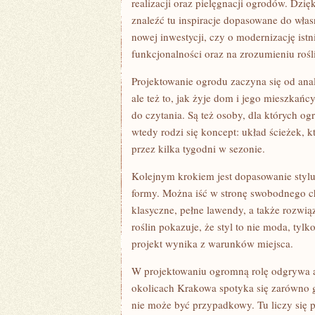
realizacji oraz pielęgnacji ogrodów. Dzię
znaleźć tu inspiracje dopasowane do włas
nowej inwestycji, czy o modernizację istn
funkcjonalności oraz na zrozumieniu rośl
Projektowanie ogrodu zaczyna się od anali
ale też to, jak żyje dom i jego mieszkańc
do czytania. Są też osoby, dla których og
wtedy rodzi się koncept: układ ścieżek, kt
przez kilka tygodni w sezonie.
Kolejnym krokiem jest dopasowanie stylu
formy. Można iść w stronę swobodnego cha
klasyczne, pełne lawendy, a także rozwią
roślin pokazuje, że styl to nie moda, ty
projekt wynika z warunków miejsca.
W projektowaniu ogromną rolę odgrywa an
okolicach Krakowa spotyka się zarówno gle
nie może być przypadkowy. Tu liczy się 