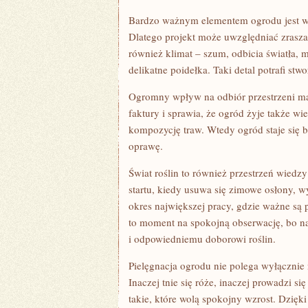
Bardzo ważnym elementem ogrodu jest wod
Dlatego projekt może uwzględniać zrasza
również klimat – szum, odbicia światła, 
delikatne poidełka. Taki detal potrafi stw
Ogromny wpływ na odbiór przestrzeni ma 
faktury i sprawia, że ogród żyje także w
kompozycję traw. Wtedy ogród staje się 
oprawę.
Świat roślin to również przestrzeń wiedz
startu, kiedy usuwa się zimowe osłony, w
okres największej pracy, gdzie ważne są 
to moment na spokojną obserwację, bo na
i odpowiedniemu doborowi roślin.
Pielęgnacja ogrodu nie polega wyłącznie
Inaczej tnie się róże, inaczej prowadzi się
takie, które wolą spokojny wzrost. Dzięki