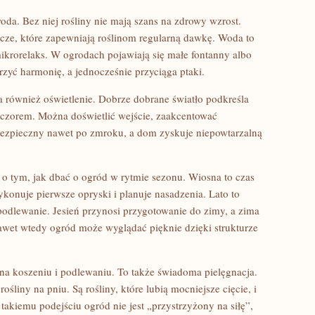
a. Bez niej rośliny nie mają szans na zdrowy wzrost.
cze, które zapewniają roślinom regularną dawkę. Woda to
mikrorelaks. W ogrodach pojawiają się małe fontanny albo
orzyć harmonię, a jednocześnie przyciąga ptaki.
również oświetlenie. Dobrze dobrane światło podkreśla
ieczorem. Można doświetlić wejście, zaakcentować
bezpieczny nawet po zmroku, a dom zyskuje niepowtarzalną
y o tym, jak dbać o ogród w rytmie sezonu. Wiosna to czas
ykonuje pierwsze opryski i planuje nasadzenia. Lato to
podlewanie. Jesień przynosi przygotowanie do zimy, a zima
wet wtedy ogród może wyglądać pięknie dzięki strukturze
 na koszeniu i podlewaniu. To także świadoma pielęgnacja.
 rośliny na pniu. Są rośliny, które lubią mocniejsze cięcie, i
 takiemu podejściu ogród nie jest „przystrzyżony na siłę”,