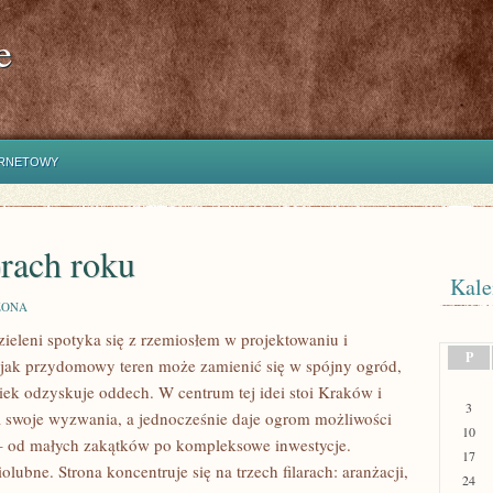
e
ERNETOWY
rach roku
Kale
ZONA
 zieleni spotyka się z rzemiosłem w projektowaniu i
P
 jak przydomowy teren może zamienić się w spójny ogród,
owiek odzyskuje oddech. W centrum tej idei stoi Kraków i
3
ma swoje wyzwania, a jednocześnie daje ogrom możliwości
10
 – od małych zakątków po kompleksowe inwestycje.
17
iolubne. Strona koncentruje się na trzech filarach: aranżacji,
24