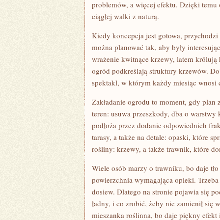
problemów, a więcej efektu. Dzięki temu 
ciągłej walki z naturą.
Kiedy koncepcja jest gotowa, przychodzi 
można planować tak, aby były interesując
wrażenie kwitnące krzewy, latem królują 
ogród podkreślają struktury krzewów. Do
spektakl, w którym każdy miesiąc wnosi
Zakładanie ogrodu to moment, gdy plan za
teren: usuwa przeszkody, dba o warstwy k
podłoża przez dodanie odpowiednich frakcj
tarasy, a także na detale: opaski, które s
rośliny: krzewy, a także trawnik, które d
Wiele osób marzy o trawniku, bo daje tło 
powierzchnia wymagająca opieki. Trzeba 
dosiew. Dlatego na stronie pojawia się po
ładny, i co zrobić, żeby nie zamienił się 
mieszanka roślinna, bo daje piękny efekt