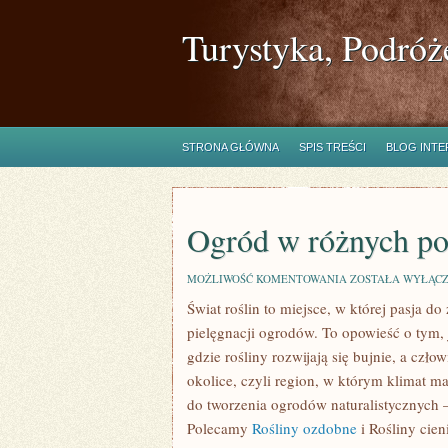
Turystyka, Podróż
STRONA GŁÓWNA
SPIS TREŚCI
BLOG INT
Ogród w różnych po
OGRÓD
MOŻLIWOŚĆ KOMENTOWANIA
ZOSTAŁA WYŁĄC
W
Świat roślin to miejsce, w której pasja do
RÓŻNYCH
PORACH
pielęgnacji ogrodów. To opowieść o tym,
ROKU
gdzie rośliny rozwijają się bujnie, a czł
okolice, czyli region, w którym klimat 
do tworzenia ogrodów naturalistycznych
Polecamy
Rośliny ozdobne
i Rośliny cien