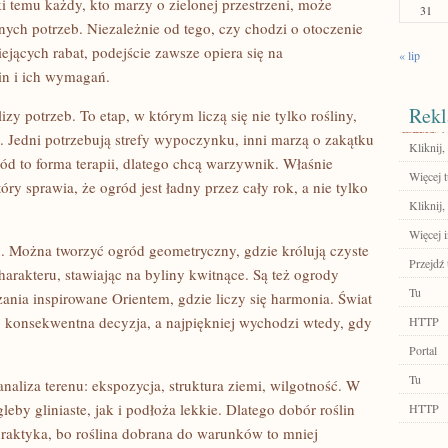
ki temu każdy, kto marzy o zielonej przestrzeni, może
31
nych potrzeb. Niezależnie od tego, czy chodzi o otoczenie
iejących rabat, podejście zawsze opiera się na
« lip
in i ich wymagań.
Rekl
zy potrzeb. To etap, w którym liczą się nie tylko rośliny,
y. Jedni potrzebują strefy wypoczynku, inni marzą o zakątku
Kliknij
ród to forma terapii, dlatego chcą warzywnik. Właśnie
Więcej t
óry sprawia, że ogród jest ładny przez cały rok, a nie tylko
Kliknij,
Więcej 
. Można tworzyć ogród geometryczny, gdzie królują czyste
Przejdź 
rakteru, stawiając na byliny kwitnące. Są też ogrody
Tu
zania inspirowane Orientem, gdzie liczy się harmonia. Świat
lko konsekwentna decyzja, a najpiękniej wychodzi wtedy, gdy
HTTP
Portal
Tu
aliza terenu: ekspozycja, struktura ziemi, wilgotność. W
by gliniaste, jak i podłoża lekkie. Dlatego dobór roślin
HTTP
praktyka, bo roślina dobrana do warunków to mniej