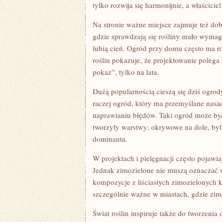
tylko rozwija się harmonijnie, a właścicie
Na stronie ważne miejsce zajmuje też do
gdzie sprawdzają się rośliny mało wymagaj
lubią cień. Ogród przy domu często ma r
roślin pokazuje, że projektowanie polega
pokaz”, tylko na lata.
Dużą popularnością cieszą się dziś ogrod
raczej ogród, który ma przemyślane nasad
naprawianiu błędów. Taki ogród może być 
tworzyły warstwy: okrywowe na dole, byli
dominanta.
W projektach i pielęgnacji często pojawia
Jednak zimozielone nie muszą oznaczać 
kompozycje z liściastych zimozielonych 
szczególnie ważne w miastach, gdzie zim
Świat roślin inspiruje także do tworzen