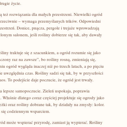
drugie życie.
eż rozwiązania dla małych przestrzeni. Niewielki ogród
przeciwnie – wymaga przemyślanych trików. Odpowiedni
rzestrzeń. Donice, pnącza, pergole i trejaże wprowadzają
elonym salonem, jeśli rośliny dobierze się tak, aby dawały
ośliny traktuje się z szacunkiem, a ogród rozumie się jako
czony raz na zawsze”, bo rośliny rosną, zmieniają się,
u ogród wygląda inaczej niż po trzech latach, a po pięciu
e uwzględnia czas. Rośliny sadzi się tak, by w przyszłości
s. To podejście daje poczucie, że ogród jest trwały.
na lepsze samopoczucie. Zieleń uspokaja, poprawia
 Właśnie dlatego coraz częściej projektuje się ogrody jako
eżki oraz rośliny dobrane tak, by działały na zmysły: kolor.
je się codziennym wsparciem.
ród może wspierać przyrodę, zamiast ją wypierać. Rośliny