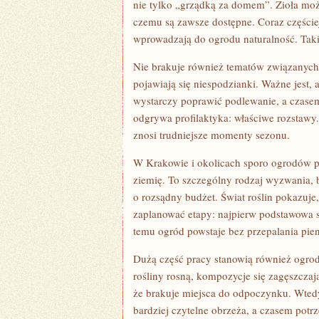
nie tylko „grządką za domem”. Zioła możn
czemu są zawsze dostępne. Coraz częściej
wprowadzają do ogrodu naturalność. Taki
Nie brakuje również tematów związanych
pojawiają się niespodzianki. Ważne jest,
wystarczy poprawić podlewanie, a czasem
odgrywa profilaktyka: właściwe rozstawy. 
znosi trudniejsze momenty sezonu.
W Krakowie i okolicach sporo ogrodów p
ziemię. To szczególny rodzaj wyzwania, 
o rozsądny budżet. Świat roślin pokazuje
zaplanować etapy: najpierw podstawowa st
temu ogród powstaje bez przepalania pien
Dużą część pracy stanowią również ogrod
rośliny rosną, kompozycje się zagęszczaj
że brakuje miejsca do odpoczynku. Wted
bardziej czytelne obrzeża, a czasem potrz