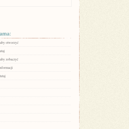
ama:
, aby otworzyć
utaj
 aby zobaczyć
informacji
tutaj