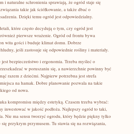
i naturalne schronienia sprawiają, że ogród staje się
wiązania takie jak ściółkowanie, a także dbać o
adzenia. Dzięki temu ogród jest odpowiedzialny.
etali, które często decydują o tym, czy ogród jest
 również pierwsze wrażenie. Ogród od frontu bywa
on wita gości i buduje klimat domu. Dobrze
udny, jeśli zastosuje się odpowiednie rośliny i materiały.
jest bezpieczeństwo i ergonomia. Trzeba myśleć o
rzeszkadzać w poruszaniu się, a nawierzchnie powinny być
ąć razem z dziećmi. Najpierw potrzebna jest strefa
a miejsca na hamak. Dobre planowanie pozwala na takie
tkiego od nowa.
sztuka kompromisu między estetyką. Czasem trzeba wybrać:
y inwestować w jakość podłoża. Najlepszy ogród to taki,
la. Nie ma sensu tworzyć ogrodu, który będzie piękny tylko
e się przykrym przymusem. Tu stawia się na rozwiązania,