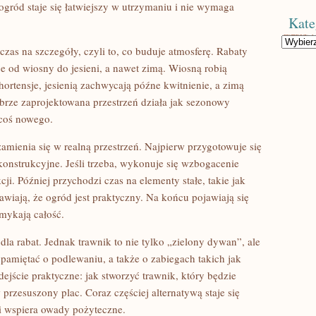
ogród staje się łatwiejszy w utrzymaniu i nie wymaga
Kate
Kategorie
czas na szczegóły, czyli to, co buduje atmosferę. Rabaty
e od wiosny do jesieni, a nawet zimą. Wiosną robią
hortensje, jesienią zachwycają późne kwitnienie, a zimą
brze zaprojektowana przestrzeń działa jak sezonowy
 coś nowego.
mienia się w realną przestrzeń. Najpierw przygotowuje się
onstrukcyjne. Jeśli trzeba, wykonuje się wzbogacenie
i. Później przychodzi czas na elementy stałe, takie jak
prawiają, że ogród jest praktyczny. Na końcu pojawiają się
omykają całość.
dla rabat. Jednak trawnik to nie tylko „zielony dywan”, ale
pamiętać o podlewaniu, a także o zabiegach takich jak
dejście praktyczne: jak stworzyć trawnik, który będzie
w przesuszony plac. Coraz częściej alternatywą staje się
 i wspiera owady pożyteczne.