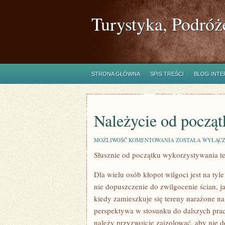
Turystyka, Podróż
STRONA GŁÓWNA
SPIS TREŚCI
BLOG INT
Należycie od począt
NALEŻYCIE
MOŻLIWOŚĆ KOMENTOWANIA
ZOSTAŁA WYŁĄC
OD
Słusznie od początku wykorzystywania te
POCZĄTKU
STOSOWANIA
TECHNIK
Dla wielu osób kłopot wilgoci jest na tyle
nie dopuszczenie do zwilgocenie ścian, ja
kiedy zamieszkuje się tereny narażone n
perspektywa w stosunku do dalszych prac
należy przyzwoicie zaizolować, aby nie 