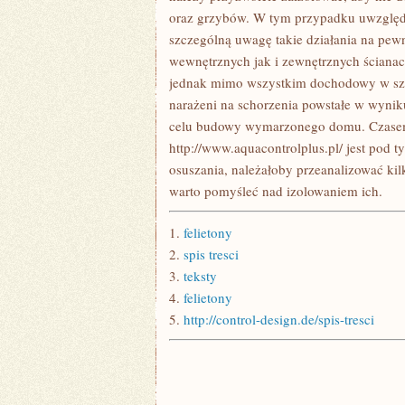
oraz grzybów. W tym przypadku uwzględn
szczególną uwagę takie działania na pew
wewnętrznych jak i zewnętrznych ścianach 
jednak mimo wszystkim dochodowy w szc
narażeni na schorzenia powstałe w wynik
celu budowy wymarzonego domu. Czasem n
http://www.aquacontrolplus.pl/ jest pod 
osuszania, należałoby przeanalizować ki
warto pomyśleć nad izolowaniem ich.
1.
felietony
2.
spis tresci
3.
teksty
4.
felietony
5.
http://control-design.de/spis-tresci