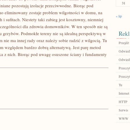
31
iane pozostają izolacje przeciwwodne. Biorąc pod
no eliminowany zostaje problem wilgotności w domu, na
« lip
i sufitach. Niestety taki zabieg jest kosztowny, niemniej
zególności dla zdrowia domowników. W ten sposób nie są
Rekl
u grzybów. Podmokłe tereny nie są idealną perspektywą w
ie ma innej rady oraz należy sobie radzić z wilgocią. Tu
Przejdź 
tym względem bardzo dobrą alternatywą. Jest parę metod
Odwiedź
lka z nich. Biorąc pod uwagę osuszone ściany i fundamenty
Odwiedź
Przeczyt
Przeczyt
Tu
Internet
HTTP
Serwis
WWW