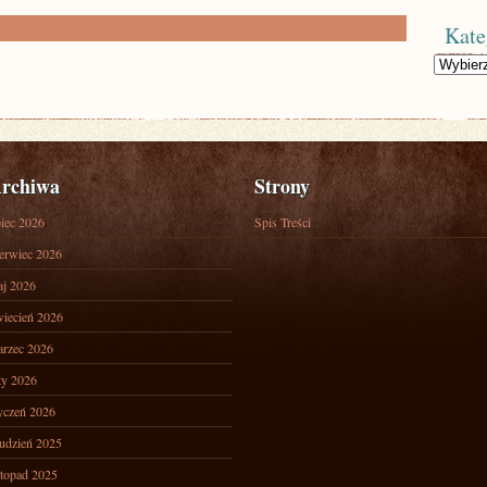
Kate
Kategorie
rchiwa
Strony
piec 2026
Spis Treści
erwiec 2026
j 2026
iecień 2026
rzec 2026
ty 2026
yczeń 2026
udzień 2025
stopad 2025