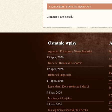
CATEGORIES:
BLOG INTERNETOWY
Comments are closed.
Ostatnie wpisy
A
Agencje i Pośrednicy Nieruchomości
li
13 lipca, 2026
cz
Kariera i Biznes w E-sporcie
ma
12 lipca, 2026
kw
Historie i inspiracje
ma
11 lipca, 2026
Legendarni Konstruktorzy i Marki
lu
9 lipca, 2026
st
Inspiracje i Projekty
gr
8 lipca, 2026
li
Jak wybierać zabawki dla dziecka