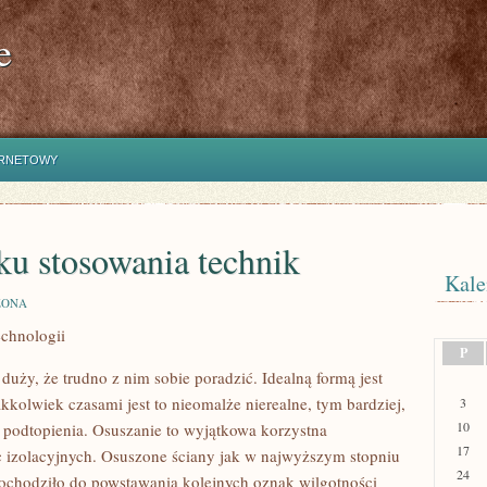
e
ERNETOWY
ku stosowania technik
Kale
ZONA
chnologii
P
 duży, że trudno z nim sobie poradzić. Idealną formą jest
kkolwiek czasami jest to nieomalże nierealne, tym bardziej,
3
10
a podtopienia. Osuszanie to wyjątkowa korzystna
17
 izolacyjnych. Osuszone ściany jak w najwyższym stopniu
24
dochodziło do powstawania kolejnych oznak wilgotności