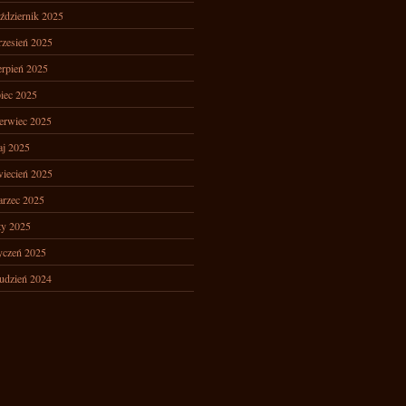
ździernik 2025
zesień 2025
erpień 2025
piec 2025
erwiec 2025
j 2025
iecień 2025
rzec 2025
ty 2025
yczeń 2025
udzień 2024